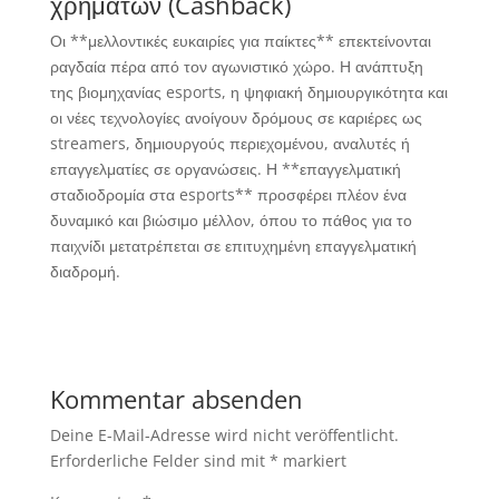
χρημάτων (Cashback)
Οι **μελλοντικές ευκαιρίες για παίκτες** επεκτείνονται
ραγδαία πέρα από τον αγωνιστικό χώρο. Η ανάπτυξη
της βιομηχανίας esports, η ψηφιακή δημιουργικότητα και
οι νέες τεχνολογίες ανοίγουν δρόμους σε καριέρες ως
streamers, δημιουργούς περιεχομένου, αναλυτές ή
επαγγελματίες σε οργανώσεις. Η **επαγγελματική
σταδιοδρομία στα esports** προσφέρει πλέον ένα
δυναμικό και βιώσιμο μέλλον, όπου το πάθος για το
παιχνίδι μετατρέπεται σε επιτυχημένη επαγγελματική
διαδρομή.
Kommentar absenden
Deine E-Mail-Adresse wird nicht veröffentlicht.
Erforderliche Felder sind mit
*
markiert