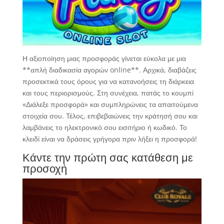
Η αξιοποίηση μιας προσφοράς γίνεται εύκολα με μια
**απλή διαδικασία αγορών online**. Αρχικά, διαβάζεις
προσεκτικά τους όρους για να κατανοήσεις τη διάρκεια
και τους περιορισμούς. Στη συνέχεια, πατάς το κουμπί
«Διάλεξε προσφορά» και συμπληρώνεις τα απαιτούμενα
στοιχεία σου. Τέλος, επιβεβαιώνεις την κράτησή σου και
λαμβάνεις το ηλεκτρονικό σου εισιτήριο ή κωδικό. Το
κλειδί είναι να δράσεις γρήγορα πριν λήξει η προσφορά!
Κάντε την πρώτη σας κατάθεση με
προσοχή