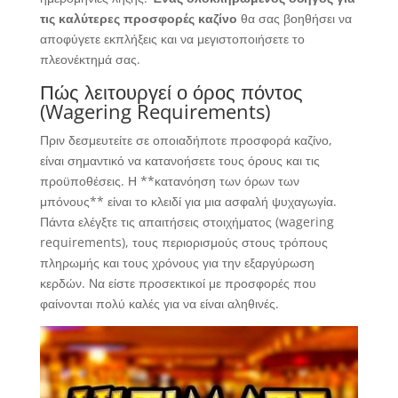
τις καλύτερες προσφορές καζίνο
θα σας βοηθήσει να
αποφύγετε εκπλήξεις και να μεγιστοποιήσετε το
πλεονέκτημά σας.
Πώς λειτουργεί ο όρος πόντος
(Wagering Requirements)
Πριν δεσμευτείτε σε οποιαδήποτε προσφορά καζίνο,
είναι σημαντικό να κατανοήσετε τους όρους και τις
προϋποθέσεις. Η **κατανόηση των όρων των
μπόνους** είναι το κλειδί για μια ασφαλή ψυχαγωγία.
Πάντα ελέγξτε τις απαιτήσεις στοιχήματος (wagering
requirements), τους περιορισμούς στους τρόπους
πληρωμής και τους χρόνους για την εξαργύρωση
κερδών. Να είστε προσεκτικοί με προσφορές που
φαίνονται πολύ καλές για να είναι αληθινές.