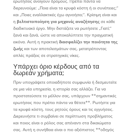
ερωτήσεις ανοίγουν δρόμους. Πρέπει πάντα να
διερευνούμε: „Ποια είναι τα κρυφά κόστη ή οι συνέπειες;“
και „Ποιες εναλλακτικές έχω αγνοήσει;“. Κρίσιμη είναι και
η
βελτιστοποίηση για μηχανές αναζήτησης
σε κάθε
διαδικτυακό έργο. Μην διστάζετε να ρωτήσετε „Γιατί;“
ξανά και ξανά, ώστε να αποκαλύπτετε την πραγματική
εικόνα. Αυτή η πρακτική
διασφαλίζει την ποιότητα της
ζωής
και των αποτελεσμάτων σας, μετατρέποντας
απλές πράξεις σε στρατηγικές νίκες.
Υπάρχει όριο κέρδους από τα
δωρεάν χρήματα;
Πριν υπογράψετε οποιαδήποτε συμφωνία ή δεσμευτείτε
σε μια νέα υπηρεσία, η ιστορία σας αλλάζει. Για να
προστατεύσετε το μέλλον σας, υπάρχουν **σημαντικές
ερωτήσεις που πρέπει πάντα να θέτετε**. Ρωτήστε για
τα κρυφά κόστη, τους ρητούς όρους και τις εγγυήσεις.
Διερευνήστε τι συμβαίνει σε περίπτωση προβλήματος
και ποιος είναι ο ρόλος σας απέναντι στα δικαιώματα
σας. Αυτή η συνήθεια είναι ο πιο αξιόπιστος **οδηγός