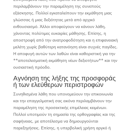
περιλαμβάνουν την παραμέληση της συνεπούς
εξάσκησης. Πολλοί εγκαταλείπουν την εκμάθηση μιας
γλώσσας ή μιας δεξιότητας μετά από αρχικό
ενθουσιασμό. Άλλοι αποφεύγουν να κάνουν λάθη,
χάνοντας πολύτιμες ευκαιρίες μάθησης. Επίσης, η
αποστροφή από την ανατροφοδότηση και η επιφανειακή
μελέτη χωρίς βαθύτερη κατανόηση είναι συχνές παγίδες.
Η αποφυγή αυτών των λαθών είναι καθοριστική για την
**αποτελεσματική εκμάθηση νέων δεξιοτήτων** και την
ουσιαστική πρόοδο.
Αγνόηση της λήξης της προσφοράς
ή των ελεύθερων περιστροφών
Συνηθισμένα λάθη που υπονομεύουν την επικοινωνία
και την επαγγελματική σας εικόνα περιλαμβάνουν την
παραμέληση της προσεκτικής επιμέλειας κειμένων.
Πολλοί υποτιμούν τη σημασία της ορθογραφίας και της
σαφήνειας, με αποτέλεσμα να δημιουργούνται
παρεξηγήσεις. Επίσης, η υπερβολική χρήση αργκό ή