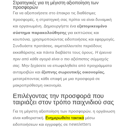
Στρατηγικές για τη μέγιστη αξιοποίηση των
προσφορών
Για να αξιοποιήσετε στο έπακρο τις διαθέσιμες
προσφορές, η στρατηγική σας πρίπει να είναι δυναμική
και οργανωμένη. Δημιουργήστε ένα
εξατομικευμένο
σύστημα παρακολούθησης
για εκπτώσεις και
κουπόνια, χρησιμοποιώντας ειδοποιήσεις και εφαρμογές.
Συνδυάστε προτάσεις, εκμεταλλευτείτε περιόδους
εκκαθάρισης και πάντα διαβάστε τους όρους.
Η έρευνα
πριν από κάθε αγορά είναι ο πιο αξιόπιστος σύμμαχός
σας.
Μην ξεχάσετε να επωφεληθείτε από προγράμματα
ανταμοιβών και
έξυπνης σωρευτικής οικονομίας
,
μετατρέποντας κάθε επαφή με μια προσφορά σε
μακροπρόθεσμη οικονομία.
Επιλέγοντας την προσφορά που
ταιριάζει στον τρόπο παιχνιδιού σας
Για τη μέγιστη αξιοποίηση των προσφορών, η οργάνωση
είναι καθοριστική.
Ενημερωθείτε τακτικά
μέσω
ειδοποιήσεων και εγγραφής σε newsletters