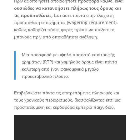
Πριν αξιοποιήσετε οποιαδήποτε προσφορά καζίνο, είναι
ουσιώδες να κατανοήσετε πλήρως τους όρους και
τις προϋποθέσεις
. Εστιάστε πάντα στην ελάχιστη
προϋπόθεση στοιχήματος (wagering requirement),
καθώς καθορίζει πόσες φορές πρέπει να παίξετε το
μπόνους πριν από οποιαδήποτε ανάληψη.
Μια προσφορά με υψηλό ποσοστό επιστροφής
χρημάτων (RTP) και χαμηλούς όρους είναι πάντα
καλύτερη από έναν φαινομενικά μεγάλο
προκαταβολικό πλούτο.
Επιβεβαιώστε πάντα τις επιτρεπόμενες πληρωμές και
τους χρονικούς περιορισμούς, διασφαλίζοντας έτσι μια
προστατευμένη και κερδοφόρα εμπειρία παιχνιδιού.