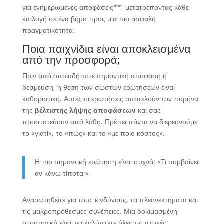
για ενημερωμένες αποφάσεις**, μετατρέποντας κάθε
επιλογή σε ένα βήμα προς μια πιο ασφαλή
πραγματικότητα.
Ποια παιχνίδια είναι αποκλεισμένα
από την προσφορά;
Πριν από οποιαδήποτε σημαντική απόφαση ή
δέσμευση, η θέση των σωστών ερωτήσεων είναι
καθοριστική. Αυτές οι ερωτήσεις αποτελούν τον πυρήνα
της
βέλτιστης λήψης αποφάσεων
και σας
προστατεύουν από λάθη. Πρέπει πάντα να διερευνούμε
το «γιατί», το «πώς» και το «με ποιο κόστος».
Η πιο σημαντική ερώτηση είναι συχνά: «Τι συμβαίνει
αν κάνω τίποτα;»
Αναρωτηθείτε για τους κινδύνους, τα πλεονεκτήματα και
τις μακροπρόθεσμες συνέπειες. Μια δοκιμασμένη
στρατηγική είναι να καλύπτετε όλες τις πτυχές: