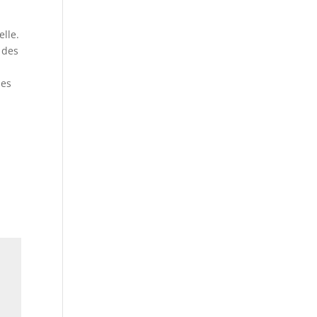
elle.
 des
des