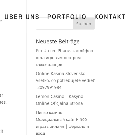
ÜBER UNS
PORTFOLIO
KONTAKT
r
Neueste Beiträge
Pin Up на iPhone: как айфон
стал игровым центром
казахстанцев
Online Kasína Slovensko
Všetko, čo potrebujete vedieť
-2097991984
er
Lemon Casino – Kasyno
ues,
Online Oficjalna Strona
Пинко казино –
Официальный сайт Pinco
играть онлайн | Зеркало и
it
вход