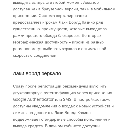
выводить выигрыш в любой момент. Авиатор
доступен как в браузерной версии, так и в мобильном
приложении. Система зеркалирования
предоставляет игрокам Лаки Ворлд Казино ряд
существенных преимуществ, которые выходят за
рамки простого обхода блокировок. Во-вторых,
географическая доступность – игроки из разных
регионов могут выбирать зеркала с оптимальной
скоростью соединения.
лаки ворлд зеркало
Сразу после регистрации рекомендуем включить
двухфакторную аутентификацию через приложения
Google Authenticator или SMS. В настройках также
доступны уведомления о входах с новых устройств и
лимиты на депозиты. Лаки Ворлд Казино
поддерживает стандартные способы пополнения и
вывода средств. В личном кабинете доступны