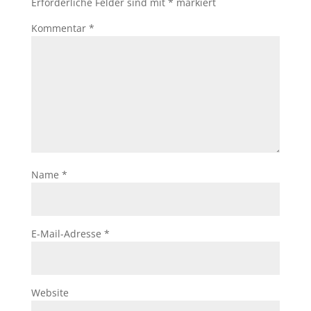
Erforderliche Felder sind mit
*
markiert
Kommentar
*
Name
*
E-Mail-Adresse
*
Website