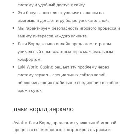
систему и удобный доступ к сайту.
Эти бонусы позволяют увеличить шансы на
выигрыш и делают игру более увлекательной.
Мы гарантируем безопасность игрового процесса и
защиту интересов каждого клиента.
Лаки Ворлд казино онлайн предлагает игрокам
уникальный опыт азартных игр с максимальным
комфортом.
Laki World Casino решает эту проблему через
систему зеркал – специальных сайтов-копий,
обеспечивающих стабильное соединение в любое
время суток.
лаки ворлд зеркало
Aviator Лаки Ворлд предлагает уникальный игровой
процесс с возможностью контролировать риски и