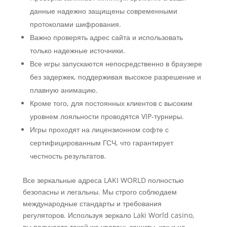
данные надежно защищены современными
протоколами шифрования.
Важно проверять адрес сайта и использовать
только надежные источники.
Все игры запускаются непосредственно в браузере
без задержек, поддерживая высокое разрешение и
плавную анимацию.
Кроме того, для постоянных клиентов с высоким
уровнем лояльности проводятся VIP-турниры.
Игры проходят на лицензионном софте с
сертифицированным ГСЧ, что гарантирует
честность результатов.
Все зеркальные адреса LAKI WORLD полностью
безопасны и легальны. Мы строго соблюдаем
международные стандарты и требования
регуляторов. Используя зеркало Laki World casino,
вы получаете такой же уровень защиты, как и на