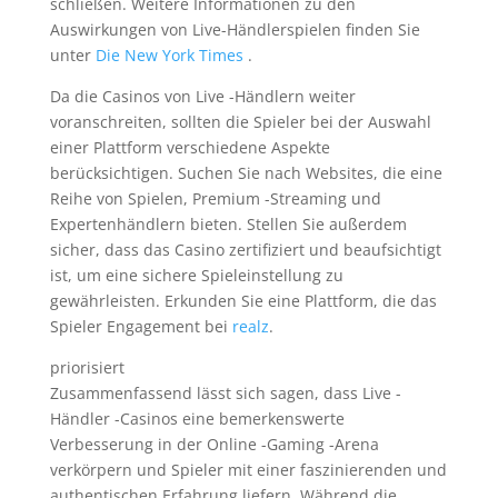
schließen. Weitere Informationen zu den
Auswirkungen von Live-Händlerspielen finden Sie
unter
Die New York Times
.
Da die Casinos von Live -Händlern weiter
voranschreiten, sollten die Spieler bei der Auswahl
einer Plattform verschiedene Aspekte
berücksichtigen. Suchen Sie nach Websites, die eine
Reihe von Spielen, Premium -Streaming und
Expertenhändlern bieten. Stellen Sie außerdem
sicher, dass das Casino zertifiziert und beaufsichtigt
ist, um eine sichere Spieleinstellung zu
gewährleisten. Erkunden Sie eine Plattform, die das
Spieler Engagement bei
realz
.
priorisiert
Zusammenfassend lässt sich sagen, dass Live -
Händler -Casinos eine bemerkenswerte
Verbesserung in der Online -Gaming -Arena
verkörpern und Spieler mit einer faszinierenden und
authentischen Erfahrung liefern. Während die