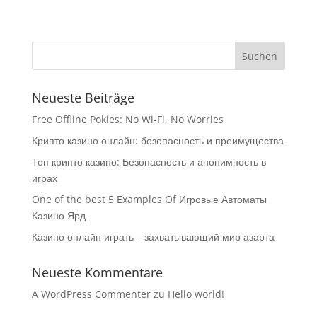
Neueste Beiträge
Free Offline Pokies: No Wi-Fi, No Worries
Крипто казино онлайн: безопасность и преимущества
Топ крипто казино: Безопасность и анонимность в
играх
One of the best 5 Examples Of Игровые Автоматы
Казино Ярд
Казино онлайн играть – захватывающий мир азарта
Neueste Kommentare
A WordPress Commenter
zu
Hello world!