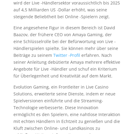
wird der Live -Händlersektor voraussichtlich bis 2025
auf 4,5 Milliarden US -Dollar erhöht, was seine
steigende Beliebtheit bei Online -Spielern zeigt.
Eine angesehene Figur in diesem Bereich ist David
Baazov, der frühere CEO von Amaya Gaming, der
eine Schlüsselrolle bei der Befürwortung von Live -
Händlerspielen spielte. Sie können mehr über seine
Beiträge zu seinem
Twitter -Profil
erfahren. Nach
seiner Anleitung debütierte Amaya mehrere effektive
Angebote für Live -Händler und schuf ein Kriterium
für Überlegenheit und Kreativität auf dem Markt.
Evolution Gaming, ein Frontleiter in Live Casino
Solutions, erweiterte seine Dienste, indem er neue
Spielversionen einführte und die Streaming-
Technologie verbesserte. Diese Innovation
ermöglicht es den Spielern, eine nahtlose Interaktion
mit echten Händlern in Echtzeit zu genießen und die
Kluft zwischen Online- und Landkasinos zu