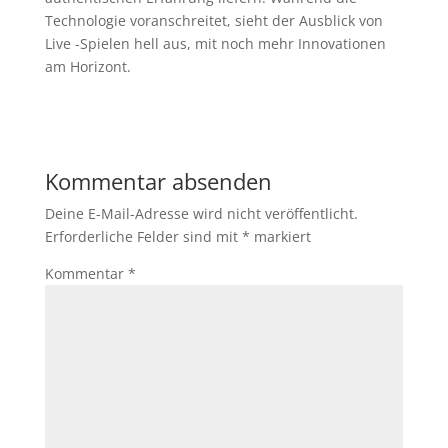
Technologie voranschreitet, sieht der Ausblick von
Live -Spielen hell aus, mit noch mehr Innovationen
am Horizont.
Kommentar absenden
Deine E-Mail-Adresse wird nicht veröffentlicht.
Erforderliche Felder sind mit
*
markiert
Kommentar
*