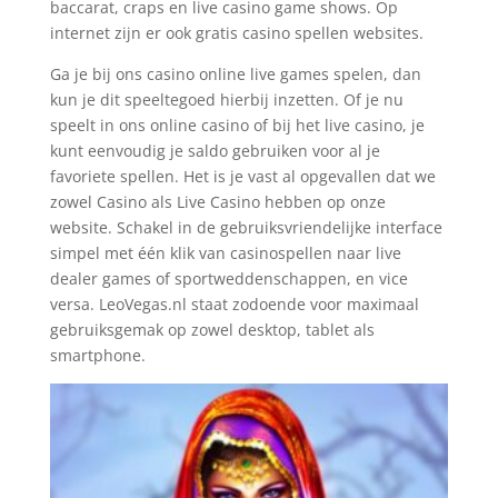
baccarat, craps en live casino game shows. Op
internet zijn er ook gratis casino spellen websites.
Ga je bij ons casino online live games spelen, dan
kun je dit speeltegoed hierbij inzetten. Of je nu
speelt in ons online casino of bij het live casino, je
kunt eenvoudig je saldo gebruiken voor al je
favoriete spellen. Het is je vast al opgevallen dat we
zowel Casino als Live Casino hebben op onze
website. Schakel in de gebruiksvriendelijke interface
simpel met één klik van casinospellen naar live
dealer games of sportweddenschappen, en vice
versa. LeoVegas.nl staat zodoende voor maximaal
gebruiksgemak op zowel desktop, tablet als
smartphone.