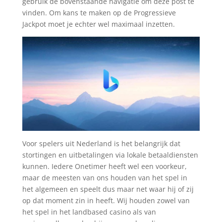
gebruik de bovenstaande navigatie om deze post te
vinden. Om kans te maken op de Progressieve
Jackpot moet je echter wel maximaal inzetten.
Voor spelers uit Nederland is het belangrijk dat
stortingen en uitbetalingen via lokale betaaldiensten
kunnen. Iedere Onetimer heeft wel een voorkeur,
maar de meesten van ons houden van het spel in
het algemeen en speelt dus maar net waar hij of zij
op dat moment zin in heeft. Wij houden zowel van
het spel in het landbased casino als van