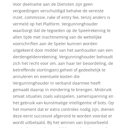
Voor deelname aan de Diensten zijn geen
vergoedingen verschuldigd behalve de vereiste
inzet, commissie, rake of entry fee, tenzij anders is
vermeld op het Platform. Vergunninghouder
waarborgt dat de tegoeden op de Speelrekening te
allen tijde met inachtneming van de wettelijke
voorschriften aan de Speler kunnen worden
uitgekeerd door middel van het aanhouden van een
derdengeldenrekening. Vergunninghouder behoudt
zich het recht voor om, aan haar ter beoordeling, de
betreffende storting(en) geheel of gedeeltelijk te
annuleren en eventuele kosten die
Vergunninghouder in verband daarmee heeft
gemaakt daarop in mindering te brengen. Misbruik
omvat situaties zoals valsspelen, samenspanning en
het gebruik van kunstmatige intelligentie of bots. Op
het moment dat er extra controles nodig zijn, dienen
deze eerst succesvol afgerond te worden voordat er
wordt uitbetaald. Bij het winnen van bijvoorbeeld