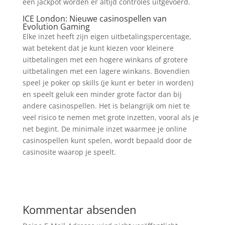
een jackpot worden er altijd controles uitgevoerd.
ICE London: Nieuwe casinospellen van
Evolution Gaming
Elke inzet heeft zijn eigen uitbetalingspercentage,
wat betekent dat je kunt kiezen voor kleinere
uitbetalingen met een hogere winkans of grotere
uitbetalingen met een lagere winkans. Bovendien
speel je poker op skills (je kunt er beter in worden)
en speelt geluk een minder grote factor dan bij
andere casinospellen. Het is belangrijk om niet te
veel risico te nemen met grote inzetten, vooral als je
net begint. De minimale inzet waarmee je online
casinospellen kunt spelen, wordt bepaald door de
casinosite waarop je speelt.
Kommentar absenden