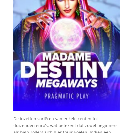
De inzetten variëren van enkele centen tot
duizenden euro’s, wat betekent dat zowel beginners
als high-rollers zich hier thuis voelen. Indien een