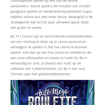
casinospellen spelen bij een van de online
aanbieders. Vooral spelers die houden van minder
gangbare spellen (in Nederland bijvoorbeeld craps)
hebben online dus veel meer keuze. Belangrijk is de
strategische kijk bij het spel, alhoewel geluk altijd
een grote rol speelt.
Bij 711 Casino zijn er verschillende betaalmethoden
om een storting te doen op je casino account en
vervolgens te spelen in het live casino te kunnen
spelen. Klik dan op ons live casino en ontdek Sic Bo
aan onze tafelspellen en plaats je inzet! Sic Bo is
eenvoudig en snel, je plaatst een inzet op de
uitkomst van 3 dobbelstenen. Sic Bo is een oud
Chinees spel met geluksdobbelstenen.