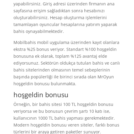
yapabilirsiniz. Giriş adresi üzerinden firmanın ana
sayfasına erişim sağladıktan sonra hesabınızı
oluşturabilirsiniz. Hesap oluşturma işlemlerini
tamamlayan oyuncular hesaplarına yatırım yaparak
bahis oynayabilmektedir.
Mobilbahis mobil uygulama üzerinden kayıt olanlara
ekstra %25 bonus veriyor. Standart %100 hoşgeldin
bonusuna ek olarak, toplam %125 avantaj elde
ediyorsunuz. Sektörün oldukça tutulan bahis ve canlı
bahis sitelerinden olmasının temel sebeplerinin
başında popülerliği ile birinci sırada olan MrOyun
hoşgeldin bonusu bulunmakta.
hoşgeldin bonusu
Örneğin, bir bahis sitesi 100 TL hoşgeldin bonusu
veriyorsa ve bu bonusun çevrim şartı 10 katı ise,
kullanıcının 1000 TL bahis yapması gerekmektedir.
Modern hoşgeldin bonusu veren siteler, farklı bonus
türlerini bir araya getiren paketler sunuyor.