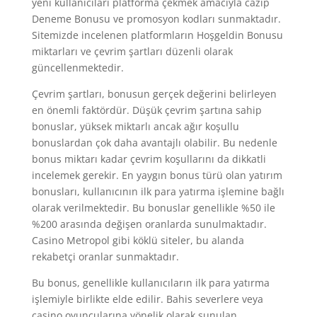
yeni kullanıcıları platforma çekmek amacıyla cazip
Deneme Bonusu ve promosyon kodları sunmaktadır.
Sitemizde incelenen platformların Hoşgeldin Bonusu
miktarları ve çevrim şartları düzenli olarak
güncellenmektedir.
Çevrim şartları, bonusun gerçek değerini belirleyen
en önemli faktördür. Düşük çevrim şartına sahip
bonuslar, yüksek miktarlı ancak ağır koşullu
bonuslardan çok daha avantajlı olabilir. Bu nedenle
bonus miktarı kadar çevrim koşullarını da dikkatli
incelemek gerekir. En yaygın bonus türü olan yatırım
bonusları, kullanıcının ilk para yatırma işlemine bağlı
olarak verilmektedir. Bu bonuslar genellikle %50 ile
%200 arasında değişen oranlarda sunulmaktadır.
Casino Metropol gibi köklü siteler, bu alanda
rekabetçi oranlar sunmaktadır.
Bu bonus, genellikle kullanıcıların ilk para yatırma
işlemiyle birlikte elde edilir. Bahis severlere veya
casino oyuncularına yönelik olarak sunulan