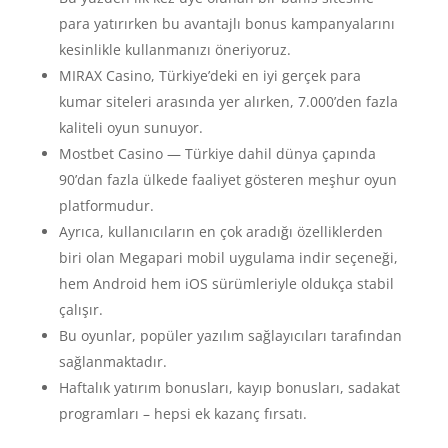
para yatırırken bu avantajlı bonus kampanyalarını
kesinlikle kullanmanızı öneriyoruz.
MIRAX Casino, Türkiye’deki en iyi gerçek para
kumar siteleri arasında yer alırken, 7.000’den fazla
kaliteli oyun sunuyor.
Mostbet Casino — Türkiye dahil dünya çapında
90’dan fazla ülkede faaliyet gösteren meşhur oyun
platformudur.
Ayrıca, kullanıcıların en çok aradığı özelliklerden
biri olan Megapari mobil uygulama indir seçeneği,
hem Android hem iOS sürümleriyle oldukça stabil
çalışır.
Bu oyunlar, popüler yazılım sağlayıcıları tarafından
sağlanmaktadır.
Haftalık yatırım bonusları, kayıp bonusları, sadakat
programları – hepsi ek kazanç fırsatı.