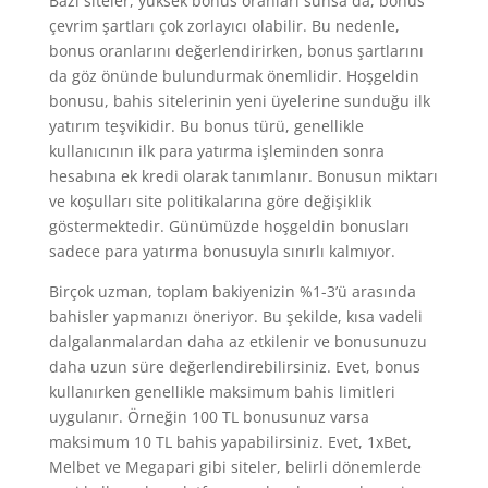
Bazı siteler, yüksek bonus oranları sunsa da, bonus
çevrim şartları çok zorlayıcı olabilir. Bu nedenle,
bonus oranlarını değerlendirirken, bonus şartlarını
da göz önünde bulundurmak önemlidir. Hoşgeldin
bonusu, bahis sitelerinin yeni üyelerine sunduğu ilk
yatırım teşvikidir. Bu bonus türü, genellikle
kullanıcının ilk para yatırma işleminden sonra
hesabına ek kredi olarak tanımlanır. Bonusun miktarı
ve koşulları site politikalarına göre değişiklik
göstermektedir. Günümüzde hoşgeldin bonusları
sadece para yatırma bonusuyla sınırlı kalmıyor.
Birçok uzman, toplam bakiyenizin %1-3’ü arasında
bahisler yapmanızı öneriyor. Bu şekilde, kısa vadeli
dalgalanmalardan daha az etkilenir ve bonusunuzu
daha uzun süre değerlendirebilirsiniz. Evet, bonus
kullanırken genellikle maksimum bahis limitleri
uygulanır. Örneğin 100 TL bonusunuz varsa
maksimum 10 TL bahis yapabilirsiniz. Evet, 1xBet,
Melbet ve Megapari gibi siteler, belirli dönemlerde