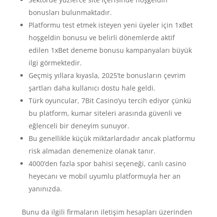
bonusları bulunmaktadır.
Platformu test etmek isteyen yeni üyeler için 1xBet
hoşgeldin bonusu ve belirli dönemlerde aktif
edilen 1xBet deneme bonusu kampanyaları büyük
ilgi görmektedir.
Geçmiş yıllara kıyasla, 2025’te bonusların çevrim
şartları daha kullanıcı dostu hale geldi.
Türk oyuncular, 7Bit Casino’yu tercih ediyor çünkü
bu platform, kumar siteleri arasında güvenli ve
eğlenceli bir deneyim sunuyor.
Bu genellikle küçük miktarlardadır ancak platformu
risk almadan denemenize olanak tanır.
4000’den fazla spor bahisi seçeneği, canlı casino
heyecanı ve mobil uyumlu platformuyla her an
yanınızda.
Bunu da ilgili firmaların iletişim hesapları üzerinden