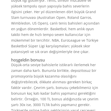
büyük ilgi gösteriyor. Tenis, birebir mücadele ve
yüksek tempolu oyun yapısıyla bahis severlerin
ilgisini çeker. Her yıl düzenlenen dört büyük Grand
Slam turnuvası (Australian Open, Roland Garros,
Wimbledon, US Open), canlı tenis bahisleri açısından
en yoğun dönemlerdir. Basketbol, hem anlık oyun
takibi hem de hızlı tempo seven kullanıcılar için
mükemmel bir tercihtir. NBA, EuroLeague ve Türkiye
Basketbol Süper Ligi karşılaşmaları; yüksek skor
potansiyeli ve sık oran değişimleriyle öne çıkar.
hoşgeldin bonusu
Düşük-orta seviye bahislerle istikrarlı ilerlemek her
zaman daha karlı. Bununla birlikte, depozitosuz bir
promosyonla büyük kazanma olasılığını
değiştirebilecek, dikkate alınması gereken birkaç
faktör vardır. Çevrim şartı, bonusu çekebilmeniz için
bonusun kaç katı kadar bahis yapmanız gerektiğini
belirtir. Örneğin, 100 TL bonus aldığınızda ve çevrim
şartı 30x ise, 3000 TL’lik bahis yapmanız gerekir.
Türkiye’de online bahis sektörünün yasal çerçevesi,