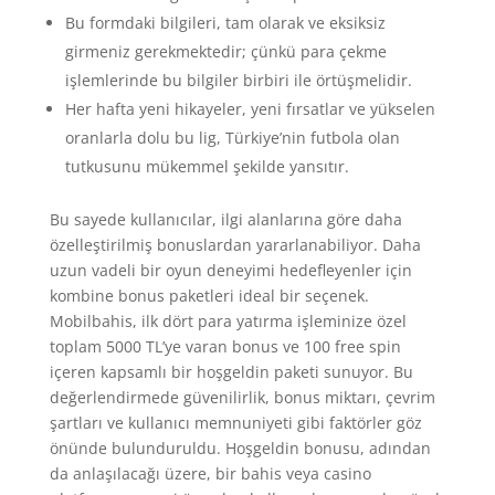
Bu formdaki bilgileri, tam olarak ve eksiksiz
girmeniz gerekmektedir; çünkü para çekme
işlemlerinde bu bilgiler birbiri ile örtüşmelidir.
Her hafta yeni hikayeler, yeni fırsatlar ve yükselen
oranlarla dolu bu lig, Türkiye’nin futbola olan
tutkusunu mükemmel şekilde yansıtır.
Bu sayede kullanıcılar, ilgi alanlarına göre daha
özelleştirilmiş bonuslardan yararlanabiliyor. Daha
uzun vadeli bir oyun deneyimi hedefleyenler için
kombine bonus paketleri ideal bir seçenek.
Mobilbahis, ilk dört para yatırma işleminize özel
toplam 5000 TL’ye varan bonus ve 100 free spin
içeren kapsamlı bir hoşgeldin paketi sunuyor. Bu
değerlendirmede güvenilirlik, bonus miktarı, çevrim
şartları ve kullanıcı memnuniyeti gibi faktörler göz
önünde bulunduruldu. Hoşgeldin bonusu, adından
da anlaşılacağı üzere, bir bahis veya casino