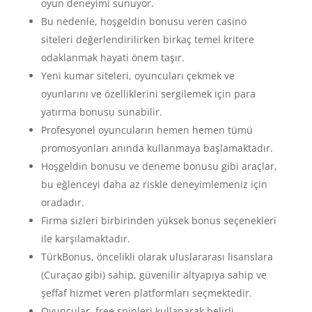
oyun deneyimi sunuyor.
Bu nedenle, hoşgeldin bonusu veren casino
siteleri değerlendirilirken birkaç temel kritere
odaklanmak hayati önem taşır.
Yeni kumar siteleri, oyuncuları çekmek ve
oyunlarını ve özelliklerini sergilemek için para
yatırma bonusu sunabilir.
Profesyonel oyuncuların hemen hemen tümü
promosyonları anında kullanmaya başlamaktadır.
Hoşgeldin bonusu ve deneme bonusu gibi araçlar,
bu eğlenceyi daha az riskle deneyimlemeniz için
oradadır.
Firma sizleri birbirinden yüksek bonus seçenekleri
ile karşılamaktadır.
TürkBonus, öncelikli olarak uluslararası lisanslara
(Curaçao gibi) sahip, güvenilir altyapıya sahip ve
şeffaf hizmet veren platformları seçmektedir.
Oyuncular, free spinleri kullanarak belirli