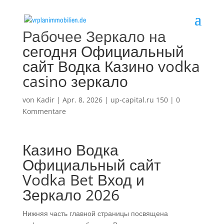
Рабочее Зеркало на
сегодня Официальный
сайт Водка Казино vodka
casino зеркало
von
Kadir
|
Apr. 8, 2026
|
up-capital.ru 150
|
0
Kommentare
Казино Водка
Официальный сайт
Vodka Bet Вход и
Зеркало 2026
Нижняя часть главной страницы посвящена