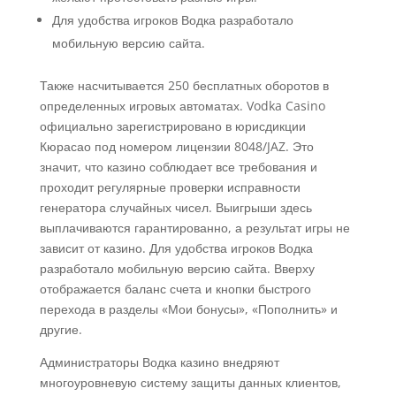
Для удобства игроков Водка разработало
мобильную версию сайта.
Также насчитывается 250 бесплатных оборотов в
определенных игровых автоматах. Vodka Casino
официально зарегистрировано в юрисдикции
Кюрасао под номером лицензии 8048/JAZ. Это
значит, что казино соблюдает все требования и
проходит регулярные проверки исправности
генератора случайных чисел. Выигрыши здесь
выплачиваются гарантированно, а результат игры не
зависит от казино. Для удобства игроков Водка
разработало мобильную версию сайта. Вверху
отображается баланс счета и кнопки быстрого
перехода в разделы «Мои бонусы», «Пополнить» и
другие.
Администраторы Водка казино внедряют
многоуровневую систему защиты данных клиентов,