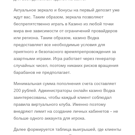
Актуальное зеркало и бонусы на первый депозит уже
ждут вас. Таким образом, зеркала позволяют
беспрепятственно играть в Казино из любой точки
мира вне зависимости от ограничений провайдеров
или региона. Таким образом, казино Водка
предоставляет все необходимые условия для
приятного и безопасного времяпрепровождения за
азартными играми. Игра работает через генератор
случайных чисел, поэтому никаких рисков вращения
барабанов не предполагает.
Минимальная сумма пополнения счета составляет
200 рублей. Администраторы онлайн казино Водка
заинтересованы, чтобы каждый клиент соблюдал
правила виртуального клуба. Именно поэтому
внедряют лимит на создание личных кабинетов – не
больше одного аккаунта для игрока.
Далее формируется таблица выигрышей, где клиенты