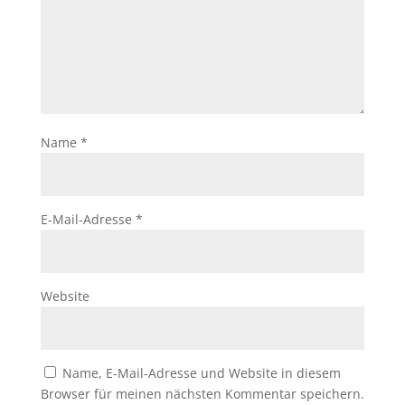
Name
*
E-Mail-Adresse
*
Website
Name, E-Mail-Adresse und Website in diesem
Browser für meinen nächsten Kommentar speichern.