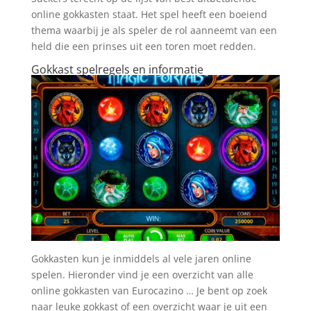
online gokkasten staat. Het spel heeft een boeiend
thema waarbij je als speler de rol aanneemt van een
held die een prinses uit een toren moet redden.
Gokkast spelregels en informatie
Gokkasten kun je inmiddels al vele jaren online
spelen. Hieronder vind je een overzicht van alle
online gokkasten van Eurocazino … Je bent op zoek
naar leuke gokkast of een overzicht waar je uit een