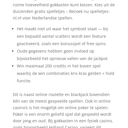
ruime hoeveelheid gokkasten kunt kiezen. Kies uit de
duizenden gratis spelletjes – Bezoek nu spelletjes-
nl.nl voor Nederlandse spellen.
Het maakt niet uit waar het symbool staat — bij
een bepaald aantal scatters wordt een feature
geactiveerd, zoals een bonusspel of free spins.
Oude gegevens hebben geen invloed op
bijvoorbeeld het opnieuw vallen van de jackpot.
Win maximaal 200 credits in het boven spel
waarbij de win combinaties kris kras gelden + hold
functie.
Dit is naast online roulette en blackjack bovendien
één van de meest gespeelde spellen. Ook in online
casino’s is het mogelijk om online poker te spelen.
Poker is een enorm geliefd spel dat gespeeld wordt
door jong en oud. Bij gokkasten in een fysiek casino,
zoals bijvoorbeeld Holland Casino, varieert dit