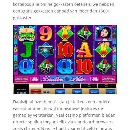
kosteloos alle online gokkasten oefenen, we hebben
een gratis gokkasten aanbod van meer dan 1500+
gokkasten.
Dankzij talloze thema’s stap je telkens een andere
wereld binnen, terwijl innovatieve features de
gameplay versterken. Veel casino platformen bieden
directe spellen toegankelijk via standaard browsers
zoals chrome. Nee, je hoeft voor echt geld of gratis