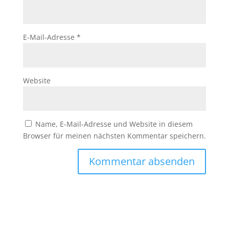
E-Mail-Adresse
*
Website
Name, E-Mail-Adresse und Website in diesem
Browser für meinen nächsten Kommentar speichern.