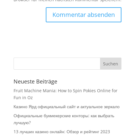
Neueste Beiträge
Fruit Machine Mania: How to Spin Pokies Online for
Fun in Oz
Казино Ярд официальный сайт и актуальное зеркало
Официальные букмекерские конторы: как выбрать
лучшую?
13 лучших казино онлайн: Обзор и рейтинг 2023