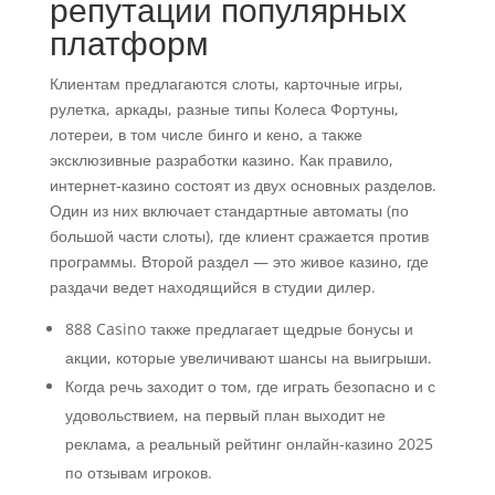
репутации популярных
платформ
Клиентам предлагаются слоты, карточные игры,
рулетка, аркады, разные типы Колеса Фортуны,
лотереи, в том числе бинго и кено, а также
эксклюзивные разработки казино. Как правило,
интернет-казино состоят из двух основных разделов.
Один из них включает стандартные автоматы (по
большой части слоты), где клиент сражается против
программы. Второй раздел — это живое казино, где
раздачи ведет находящийся в студии дилер.
888 Casino также предлагает щедрые бонусы и
акции, которые увеличивают шансы на выигрыши.
Когда речь заходит о том, где играть безопасно и с
удовольствием, на первый план выходит не
реклама, а реальный рейтинг онлайн-казино 2025
по отзывам игроков.