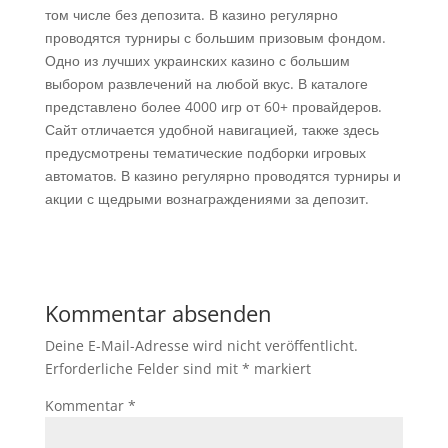
том числе без депозита. В казино регулярно
проводятся турниры с большим призовым фондом.
Одно из лучших украинских казино с большим
выбором развлечений на любой вкус. В каталоге
представлено более 4000 игр от 60+ провайдеров.
Сайт отличается удобной навигацией, также здесь
предусмотрены тематические подборки игровых
автоматов. В казино регулярно проводятся турниры и
акции с щедрыми вознаграждениями за депозит.
Kommentar absenden
Deine E-Mail-Adresse wird nicht veröffentlicht.
Erforderliche Felder sind mit
*
markiert
Kommentar
*