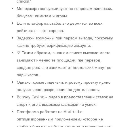
списки?
Менеджеры консультируют по вопросам лицензии,
бонусам, лимитам и играм.
Если платформа стабильно держится во всех
рейтингах — это хорошо.
Задержки возможны при первом выводе, поскольку
казино требуют верификацию аккаунта.
💡 Таким образом, в нашем списке высокие места
занимают именно те площадки, где перевод
средств реально занимает от нескольких минут до
пары часов.
Однако, кроме лицензии, игровому проекту нужно
получить еще разрешение на деятельность.
Betway Casino – лидер в предоставлении ставок на
спорт и игр с высокими шансами на успех.
Платформа работает на Android с
оптимизированным приложением, которое не
требует большого объема памяти и поддерживает