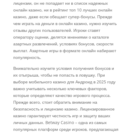
лицензии, он не попадает ни в список надежных
онлайн казино, ни в рейтинг топ 10 лучших онлайн
казино, даже если обещает супер-бонусы. Прежде
чем играть на деньги в онлайн казино, нужно изучить
отзывы других пользователей. Игроки ставят
оператору оценки, делятся мнениями о каталоге
азартных развлечений, условиях бонусов, скорости
выплат. Азартные игры в формате онлайн набирают
популярность.
Внимательно изучите условия получения бонусов и
их отыгрыша, чтобы не попасть в ловушку. При
выборе мобильного казино для Андроид в 2025 году
важно учитывать несколько ключевых факторов,
которые определяют качество игрового процесса.
Прежде всего, стоит обратить внимание на
безопасность и лицензию казино. Лицензированное
казино гарантирует честность игр и защиту ваших
личных данных. Betway Casino – одна из самых
популярных платформ среди игроков, предлагающая