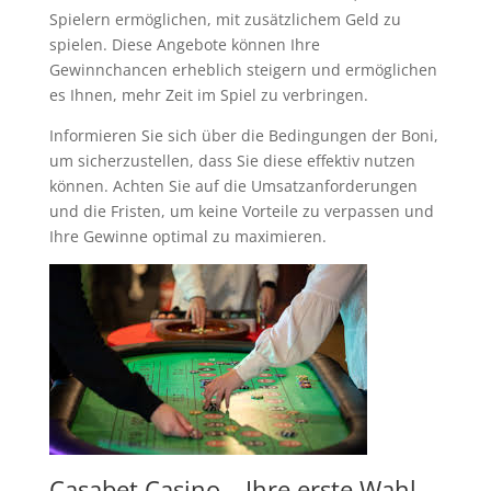
Spielern ermöglichen, mit zusätzlichem Geld zu
spielen. Diese Angebote können Ihre
Gewinnchancen erheblich steigern und ermöglichen
es Ihnen, mehr Zeit im Spiel zu verbringen.
Informieren Sie sich über die Bedingungen der Boni,
um sicherzustellen, dass Sie diese effektiv nutzen
können. Achten Sie auf die Umsatzanforderungen
und die Fristen, um keine Vorteile zu verpassen und
Ihre Gewinne optimal zu maximieren.
Casabet Casino – Ihre erste Wahl