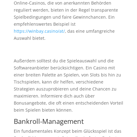
Online-Casinos, die von anerkannten Behörden
reguliert werden, bieten in der Regel transparente
Spielbedingungen und faire Gewinnchancen. Ein
empfehlenswertes Beispiel ist
https://winbay.casino/at/
, das eine umfangreiche
Auswahl bietet.
Außerdem solltest du die Spieleauswahl und die
Softwareanbieter berücksichtigen. Ein Casino mit
einer breiten Palette an Spielen, von Slots bis hin zu
Tischspielen, kann dir helfen, verschiedene
Strategien auszuprobieren und deine Chancen zu
maximieren. Informiere dich auch über
Bonusangebote, die oft einen entscheidenden Vorteil
beim Spielen bieten können.
Bankroll-Management
Ein fundamentales Konzept beim Glücksspiel ist das