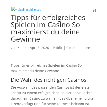
Tipps für erfolgreiches
Spielen im Casino So
maximierst du deine
Gewinne
von
Kadir
|
Apr. 8, 2026
|
Public
|
0 Kommentare
Tipps für erfolgreiches Spielen im Casino So
maximierst du deine Gewinne
Die Wahl des richtigen Casinos
Die Auswahl des passenden Casinos ist der erste
Schritt zu einem erfolgreichen Spielerlebnis. Achte
darauf, ein Casino zu wählen, das über eine gültige
Lizenz verfügt und für seine Fairness bekannt ist.