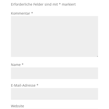
Erforderliche Felder sind mit
*
markiert
Kommentar
*
Name
*
E-Mail-Adresse
*
Website