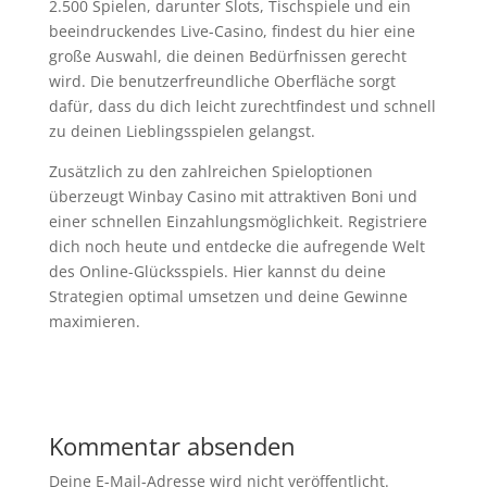
2.500 Spielen, darunter Slots, Tischspiele und ein
beeindruckendes Live-Casino, findest du hier eine
große Auswahl, die deinen Bedürfnissen gerecht
wird. Die benutzerfreundliche Oberfläche sorgt
dafür, dass du dich leicht zurechtfindest und schnell
zu deinen Lieblingsspielen gelangst.
Zusätzlich zu den zahlreichen Spieloptionen
überzeugt Winbay Casino mit attraktiven Boni und
einer schnellen Einzahlungsmöglichkeit. Registriere
dich noch heute und entdecke die aufregende Welt
des Online-Glücksspiels. Hier kannst du deine
Strategien optimal umsetzen und deine Gewinne
maximieren.
Kommentar absenden
Deine E-Mail-Adresse wird nicht veröffentlicht.