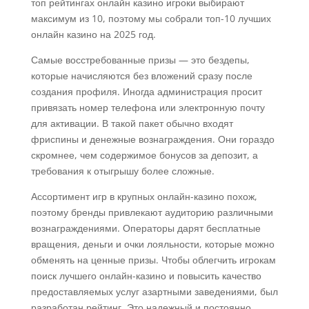
топ рейтингах онлайн казино игроки выбирают
максимум из 10, поэтому мы собрали топ-10 лучших
онлайн казино на 2025 год.
Самые восстребованные призы — это бездепы,
которые начисляются без вложений сразу после
создания профиля. Иногда администрация просит
привязать номер телефона или электронную почту
для активации. В такой пакет обычно входят
фриспины и денежные вознаграждения. Они гораздо
скромнее, чем содержимое бонусов за депозит, а
требования к отыгрышу более сложные.
Ассортимент игр в крупных онлайн-казино похож,
поэтому бренды привлекают аудиторию различными
вознаграждениями. Операторы дарят бесплатные
вращения, деньги и очки лояльности, которые можно
обменять на ценные призы. Чтобы облегчить игрокам
поиск лучшего онлайн-казино и повысить качество
предоставляемых услуг азартными заведениями, был
разработан рейтинг. Это надежный и постоянно