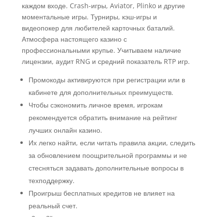
каждом входе. Crash-игры, Aviator, Plinko и другие
моментальные игры. Турниры, кэш-игры и
видеопокер для любителей карточных баталий.
Атмосфера настоящего казино с
профессиональными крупье. Учитываем наличие
лицензии, аудит RNG и средний показатель RTP игр.
Промокоды активируются при регистрации или в
кабинете для дополнительных преимуществ.
Чтобы сэкономить личное время, игрокам
рекомендуется обратить внимание на рейтинг
лучших онлайн казино.
Их легко найти, если читать правила акции, следить
за обновлением поощрительной программы и не
стесняться задавать дополнительные вопросы в
техподдержку.
Проигрыш бесплатных кредитов не влияет на
реальный счет.