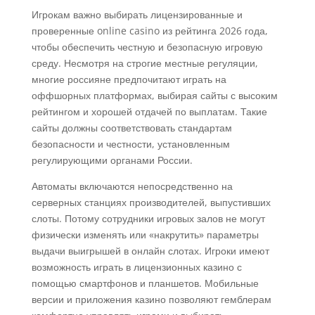
Игрокам важно выбирать лицензированные и
проверенные online casino из рейтинга 2026 года,
чтобы обеспечить честную и безопасную игровую
среду. Несмотря на строгие местные регуляции,
многие россияне предпочитают играть на
оффшорных платформах, выбирая сайты с высоким
рейтингом и хорошей отдачей по выплатам. Такие
сайты должны соответствовать стандартам
безопасности и честности, установленным
регулирующими органами России.
Автоматы включаются непосредственно на
серверных станциях производителей, выпустивших
слоты. Потому сотрудники игровых залов не могут
физически изменять или «накрутить» параметры
выдачи выигрышей в онлайн слотах. Игроки имеют
возможность играть в лицензионных казино с
помощью смартфонов и планшетов. Мобильные
версии и приложения казино позволяют гемблерам