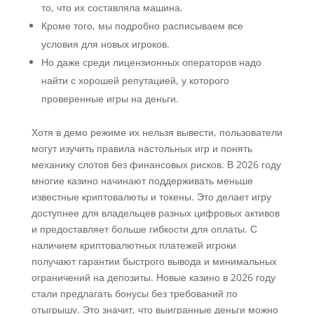
то, что их составляла машина.
Кроме того, мы подробно расписываем все
условия для новых игроков.
Но даже среди лицензионных операторов надо
найти с хорошей репутацией, у которого
проверенные игры на деньги.
Хотя в демо режиме их нельзя вывести, пользователи
могут изучить правила настольных игр и понять
механику слотов без финансовых рисков. В 2026 году
многие казино начинают поддерживать меньше
известные криптовалюты и токены. Это делает игру
доступнее для владельцев разных цифровых активов
и предоставляет больше гибкости для оплаты. С
наличием криптовалютных платежей игроки
получают гарантии быстрого вывода и минимальных
ограничений на депозиты. Новые казино в 2026 году
стали предлагать бонусы без требований по
отыгрышу. Это значит, что выигранные деньги можно