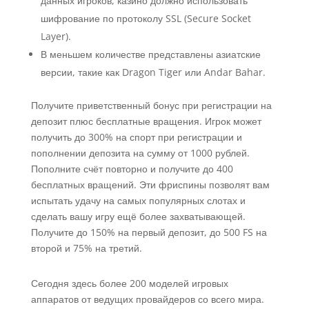
данных игроков, казино должно использовать
шифрование по протоколу SSL (Secure Socket
Layer).
В меньшем количестве представлены азиатские
версии, такие как Dragon Tiger или Andar Bahar.
Получите приветственный бонус при регистрации на
депозит плюс бесплатные вращения. Игрок может
получить до 300% на спорт при регистрации и
пополнении депозита на сумму от 1000 рублей.
Пополните счёт повторно и получите до 400
бесплатных вращений. Эти фриспины позволят вам
испытать удачу на самых популярных слотах и
сделать вашу игру ещё более захватывающей.
Получите до 150% на первый депозит, до 500 FS на
второй и 75% на третий.
Сегодня здесь более 200 моделей игровых
аппаратов от ведущих провайдеров со всего мира.