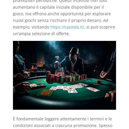
promozioni periodiche. Questi incentivi non solo
aumentano il capitale iniziale disponibile per il
gioco, ma offrono anche opportunità per esplorare
nuovi giochi senza rischiare il proprio denaro. Ad
esempio, visitando
https://casoola.it/
, si può scoprire
un’ampia selezione di offerte.
È fondamentale leggere attentamente i termini e le
condizioni associati a ciascuna promozione. Spesso