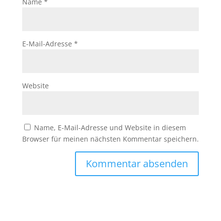
Name
*
E-Mail-Adresse
*
Website
Name, E-Mail-Adresse und Website in diesem
Browser für meinen nächsten Kommentar speichern.