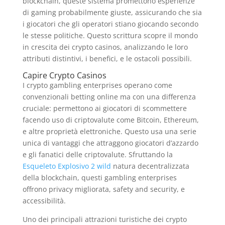
blockchain, queste sistema promettono esperienze
di gaming probabilmente giuste, assicurando che sia
i giocatori che gli operatori stiano giocando secondo
le stesse politiche. Questo scrittura scopre il mondo
in crescita dei crypto casinos, analizzando le loro
attributi distintivi, i benefici, e le ostacoli possibili.
Capire Crypto Casinos
I crypto gambling enterprises operano come
convenzionali betting online ma con una differenza
cruciale: permettono ai giocatori di scommettere
facendo uso di criptovalute come Bitcoin, Ethereum,
e altre proprietà elettroniche. Questo usa una serie
unica di vantaggi che attraggono giocatori d’azzardo
e gli fanatici delle criptovalute. Sfruttando la
Esqueleto Explosivo 2 wild
natura decentralizzata
della blockchain, questi gambling enterprises
offrono privacy migliorata, safety and security, e
accessibilità.
Uno dei principali attrazioni turistiche dei crypto