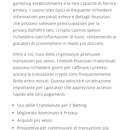
gambling establishments è la loro capacità di fornire
privacy. I casino sites tipici di frequente richiedere
informazioni personali estese e dettagli finanziari,
che possono sollevare preoccupazioni per la
privacy.dall’altro lato, i crypto casinos spesso
richiedono solo informazioni di base, consentendo ai
giocatori di scommettere in modo più discreto.
Oltre a ciò, l’uso delle criptovalute promuove
transazioni più veloci. I metodi finanziari tradizionali
possono richiedere giorni per raffinare i prelievi,
ancora le transazioni crypto sono frequentemente
finito entro minuti. Questa velocità è un’attrazione
importante per i giocatori che apprezzano accesso
rapido alle loro pagamenti.
Uso delle Criptovalute per il Betting
Migliorato Anonimato e Privacy
Acquisti più veloci
Prospettiva per commissioni di transazione più