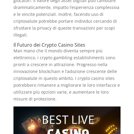
giocatori. Il valore degli asset digitali può cambiare
drammaticamente, impatto l’esperienza complessiva
e le vincite potenziali. Inoltre, facendo uso di
criptovalute potrebbe portare individui cercando di
sfruttare la privacy di queste transazioni per scopi
illegali.
Il Futuro dei Crypto Casino Sites
Man mano che il mondo diventa sempre più
elettronico, i crypto gambling establishments sono
pronti a crescere in attrazione. Progresso nella
innovazione blockchain e l’adozione crescente delle
criptovalute in questo ambito. I crypto casino sites
potrebbero rimanere a migliorare le loro interfacce e
utilizzare più opzioni varie, e aumentare le loro
misure di protezione.