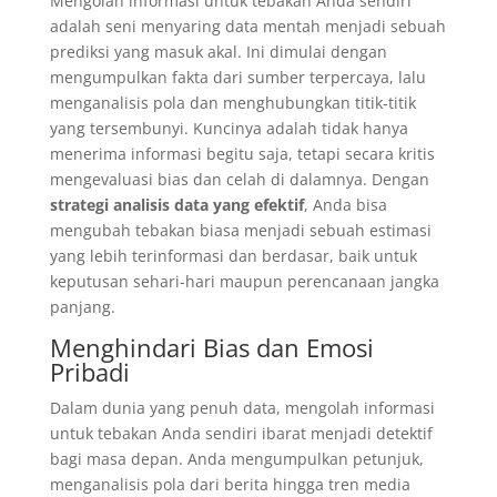
Mengolah informasi untuk tebakan Anda sendiri
adalah seni menyaring data mentah menjadi sebuah
prediksi yang masuk akal. Ini dimulai dengan
mengumpulkan fakta dari sumber terpercaya, lalu
menganalisis pola dan menghubungkan titik-titik
yang tersembunyi. Kuncinya adalah tidak hanya
menerima informasi begitu saja, tetapi secara kritis
mengevaluasi bias dan celah di dalamnya. Dengan
strategi analisis data yang efektif
, Anda bisa
mengubah tebakan biasa menjadi sebuah estimasi
yang lebih terinformasi dan berdasar, baik untuk
keputusan sehari-hari maupun perencanaan jangka
panjang.
Menghindari Bias dan Emosi
Pribadi
Dalam dunia yang penuh data, mengolah informasi
untuk tebakan Anda sendiri ibarat menjadi detektif
bagi masa depan. Anda mengumpulkan petunjuk,
menganalisis pola dari berita hingga tren media