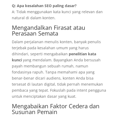
Q: Apa kesalahan SEO paling dasar?
A: Tidak menggunakan kata kunci yang relevan dan
natural di dalam konten.
Mengandalkan Firasat atau
Perasaan Semata
Dalam perjalanan menulis konten, banyak penulis
terjebak pada kesalahan umum yang harus
dihindari, seperti mengabaikan
penelitian kata
kunci
yang mendalam. Bayangkan Anda bersusah
payah membangun sebuah rumah, namun
fondasinya rapuh. Tanpa memahami apa yang
benar-benar dicari audiens, konten Anda bisa
tersesat di lautan digital, tidak pernah menemukan
pembaca yang tepat. Fokuslah pada intent pengguna
untuk menciptakan dasar yang kuat.
Mengabaikan Faktor Cedera dan
Susunan Pemain