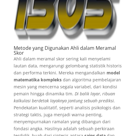
Metode yang Digunakan Ahli dalam Meramal
Skor
Ahli dalam meramal skor sering kali menyelami
lautan data, mengarungi gelombang statistik historis
dan performa terkini. Mereka mengandalkan
model
matematika kompleks
dan algoritma pembelajaran
mesin yang mencerna segala variabel, dari kondisi
pemain hingga dinamika tim.
Di balik layar, ribuan
kalkulasi berdetak layaknya jantung sebuah prediksi.
Pendekatan kualitatif, seperti analisis psikologis dan
strategi taktis, juga menjadi warna penting,
menyempurnakan ramalan yang dibangun dari
fondasi angka. Hasilnya adalah sebuah perkiraan
terdidik, buah dari sintesis antara
sains data
dan