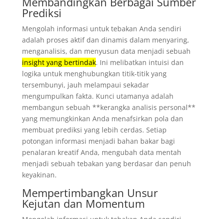
Membandingkan Berbagai Sumber
Prediksi
Mengolah informasi untuk tebakan Anda sendiri
adalah proses aktif dan dinamis dalam menyaring,
menganalisis, dan menyusun data menjadi sebuah
insight yang bertindak
. Ini melibatkan intuisi dan
logika untuk menghubungkan titik-titik yang
tersembunyi, jauh melampaui sekadar
mengumpulkan fakta. Kunci utamanya adalah
membangun sebuah **kerangka analisis personal**
yang memungkinkan Anda menafsirkan pola dan
membuat prediksi yang lebih cerdas. Setiap
potongan informasi menjadi bahan bakar bagi
penalaran kreatif Anda, mengubah data mentah
menjadi sebuah tebakan yang berdasar dan penuh
keyakinan.
Mempertimbangkan Unsur
Kejutan dan Momentum