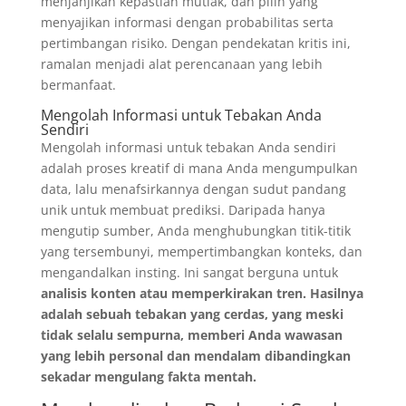
menjanjikan kepastian mutlak, dan pilih yang
menyajikan informasi dengan probabilitas serta
pertimbangan risiko. Dengan pendekatan kritis ini,
ramalan menjadi alat perencanaan yang lebih
bermanfaat.
Mengolah Informasi untuk Tebakan Anda
Sendiri
Mengolah informasi untuk tebakan Anda sendiri
adalah proses kreatif di mana Anda mengumpulkan
data, lalu menafsirkannya dengan sudut pandang
unik untuk membuat prediksi. Daripada hanya
mengutip sumber, Anda menghubungkan titik-titik
yang tersembunyi, mempertimbangkan konteks, dan
mengandalkan insting. Ini sangat berguna untuk
analisis konten atau memperkirakan tren. Hasilnya
adalah sebuah tebakan yang cerdas, yang meski
tidak selalu sempurna, memberi Anda wawasan
yang lebih personal dan mendalam dibandingkan
sekadar mengulang fakta mentah.