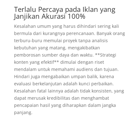
Terlalu Percaya pada Iklan yang
Janjikan Akurasi 100%
Kesalahan umum yang harus dihindari sering kali
bermula dari kurangnya perencanaan. Banyak orang
terburu-buru memulai proyek tanpa analisis
kebutuhan yang matang, mengakibatkan
pemborosan sumber daya dan waktu. **Strategi
konten yang efektif** dimulai dengan riset
mendalam untuk memahami audiens dan tujuan.
Hindari juga mengabaikan umpan balik, karena
evaluasi berkelanjutan adalah kunci perbaikan.
Kesalahan fatal lainnya adalah tidak konsisten, yang
dapat merusak kredibilitas dan menghambat
pencapaian hasil yang diharapkan dalam jangka
panjang.