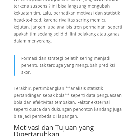
terkena suspensi? Ini bisa langsung mengubah
kekuatan tim. Lalu, perhatikan motivasi dan statistik
head-to-head, karena rivalitas sering memicu
kejutan. Jangan lupa analisis tren permainan, seperti
apakah tim sedang solid di lini belakang atau ganas
dalam menyerang.
Formasi dan strategi pelatih sering menjadi
penentu tak terduga yang mengubah prediksi
skor.
Terakhir, pertimbangkan **analisis statistik
pertandingan sepak bola** seperti data penguasaan
bola dan efektivitas tembakan. Faktor eksternal
seperti cuaca dan dukungan penonton kandang juga
bisa jadi pembeda di lapangan.
Motivasi dan Tujuan yang
Dipertaruhkan