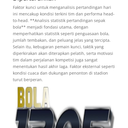
Faktor kunci untuk menganalisis pertandingan hari
ini mencakup kondisi terkini tim dan performa head-
to-head. **Analisis statistik pertandingan sepak
bola** menjadi fondasi utama, dengan
memperhatikan statistik seperti penguasaan bola,
jumlah tembakan, dan peluang jelas yang tercipta.
Selain itu, kebugaran pemain kunci, taktik yang
diperkirakan akan diterapkan pelatih, serta motivasi
tim dalam perjalanan kompetisi juga sangat
menentukan hasil akhir laga. Faktor eksternal seperti
kondisi cuaca dan dukungan penonton di stadion
turut berperan.