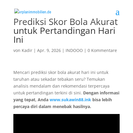
Prediksi Skor Bola Akurat
untuk Pertandingan Hari
Ini
von
Kadir
|
Apr. 9, 2026
|
INDOOO
|
0 Kommentare
Mencari prediksi skor bola akurat hari ini untuk
taruhan atau sekadar tebakan seru? Temukan
analisis mendalam dan rekomendasi terpercaya
untuk pertandingan terkini di sini.
Dengan informasi
yang tepat, Anda
www.sukawin88.ink
bisa lebih
percaya diri dalam menebak hasilnya.