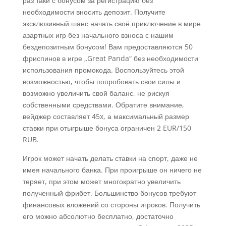
раз таки с бонусом за регистрацию без
необходимости вносить депозит. Получите
эксклюзивный шанс начать своё приключение в мире
азартных игр без начального взноса с нашим
бездепозитным бонусом! Вам предоставляются 50
фриспинов в игре „Great Panda“ без необходимости
использования промокода. Воспользуйтесь этой
возможностью, чтобы попробовать свои силы и
возможно увеличить свой баланс, не рискуя
собственными средствами. Обратите внимание,
вейджер составляет 45x, а максимальный размер
ставки при отыгрыше бонуса ограничен 2 EUR/150
RUB.
Игрок может начать делать ставки на спорт, даже не
имея начального банка. При проигрыше он ничего не
теряет, при этом может многократно увеличить
полученный фрибет. Большинство бонусов требуют
финансовых вложений со стороны игроков. Получить
его можно абсолютно бесплатно, достаточно