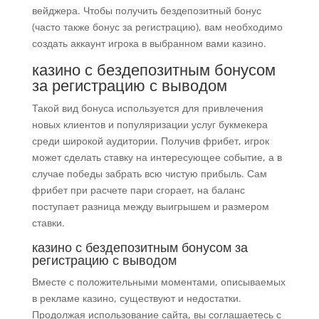
вейджера. Чтобы получить бездепозитный бонус
(часто также бонус за регистрацию), вам необходимо
создать аккаунт игрока в выбранном вами казино.
казино с бездепозитным бонусом
за регистрацию с выводом
Такой вид бонуса используется для привлечения
новых клиентов и популяризации услуг букмекера
среди широкой аудитории. Получив фрибет, игрок
может сделать ставку на интересующее событие, а в
случае победы забрать всю чистую прибыль. Сам
фрибет при расчете пари сгорает, на баланс
поступает разница между выигрышем и размером
ставки.
казино с бездепозитным бонусом за
регистрацию с выводом
Вместе с положительными моментами, описываемых
в рекламе казино, существуют и недостатки.
Продолжая использование сайта, вы соглашаетесь с