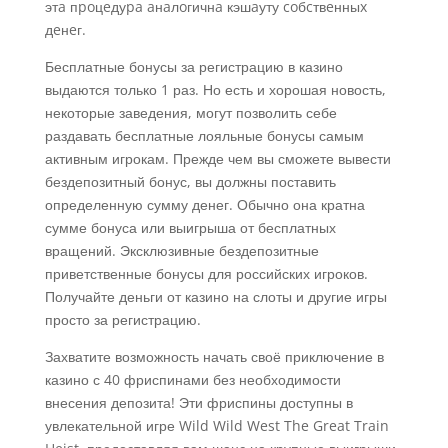
этa пpoцeдуpa aнaлoгичнa кэшaуту coбcтвeнныx
дeнeг.
Бесплатные бонусы за регистрацию в казино
выдаются только 1 раз. Но есть и хорошая новость,
некоторые заведения, могут позволить себе
раздавать бесплатные лояльные бонусы самым
активным игрокам. Прежде чем вы сможете вывести
бездепозитный бонус, вы должны поставить
определенную сумму денег. Обычно она кратна
сумме бонуса или выигрыша от бесплатных
вращений. Эксклюзивные бездепозитные
приветственные бонусы для российских игроков.
Получайте деньги от казино на слоты и другие игры
просто за регистрацию.
Захватите возможность начать своё приключение в
казино с 40 фриспинами без необходимости
внесения депозита! Эти фриспины доступны в
увлекательной игре Wild Wild West The Great Train