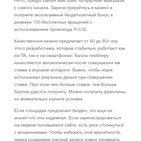
Heist, предоставляя вам шанс на крупные выигрыши
с самого начала. Зарегистрируйтесь в казино и
получите эксклюзивный бездепозитный бонус в
размере 100 бесплатных вращений с
использованием промокода PULSE.
Качественное казино предлагает от 40 до 80+ игр
этого разработчика, которые стабильно работают как
на ПК, так и на смартфонах. Баллы гемблеру
начисляются автоматически после совершения им
ставки в игровом аппарате. Важно, чтобы игрок
использовал реальные деньги при совершении
ставки. При этом чем больше ставок, тем больше
баллов удастся получить. Можно получить фриспины,
но внимательно изучите условия.
Если площадка предлагает бездеп, это еще не
значит что она надежная. Если зарегистрироваться
на первом попавшемся сайте, есть риск столкнуться
с мошенниками. Чтобы избежать этой вероятности,
перед созданием учетной записи нужно проверить