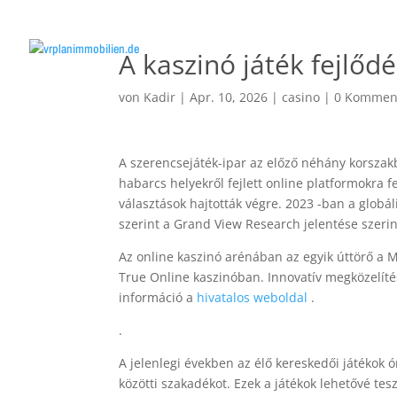
A kaszinó játék fejlőd
von
Kadir
|
Apr. 10, 2026
|
casino
|
0 Kommen
A szerencsejáték-ipar az előző néhány korszak
habarcs helyekről fejlett online platformokra fe
választások hajtották végre. 2023 -ban a globál
szerint a Grand View Research jelentése szerint
Az online kaszinó arénában az egyik úttörő a 
True Online kaszinóban. Innovatív megközelíté
információ a
hivatalos weboldal
.
.
A jelenlegi években az élő kereskedői játékok ó
közötti szakadékot. Ezek a játékok lehetővé te