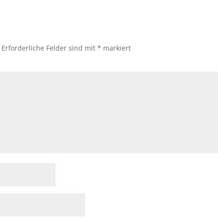
Erforderliche Felder sind mit
*
markiert