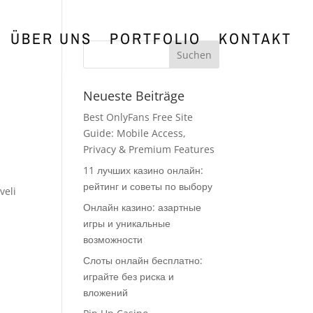
ÜBER UNS
PORTFOLIO
KONTAKT
Neueste Beiträge
Best OnlyFans Free Site
Guide: Mobile Access,
Privacy & Premium Features
11 лучших казино онлайн:
рейтинг и советы по выбору
veli
Онлайн казино: азартные
игры и уникальные
возможности
Слоты онлайн бесплатно:
играйте без риска и
вложений