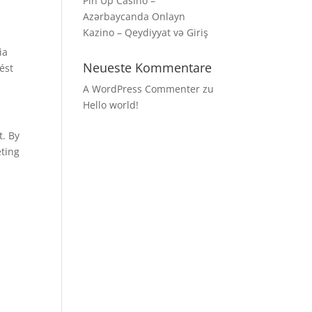
Pin Up Casino –
Azərbaycanda Onlayn
Kazino – Qeydiyyat və Giriş
ia
Neueste Kommentare
ést
A WordPress Commenter
zu
Hello world!
t. By
ting