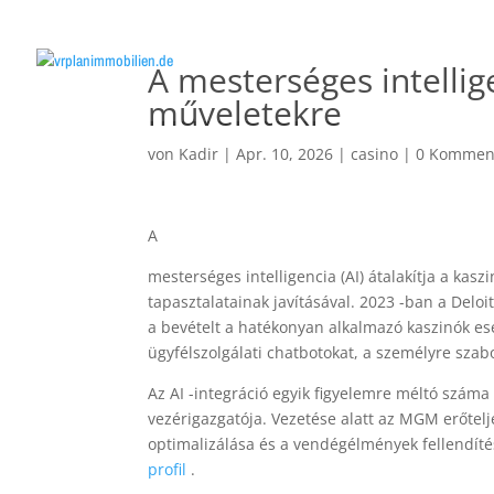
A mesterséges intellig
műveletekre
von
Kadir
|
Apr. 10, 2026
|
casino
|
0 Kommen
A
mesterséges intelligencia (AI) átalakítja a kas
tapasztalatainak javításával. 2023 -ban a Deloi
a bevételt a hatékonyan alkalmazó kaszinók ese
ügyfélszolgálati chatbotokat, a személyre szabo
Az AI -integráció egyik figyelemre méltó száma
vezérigazgatója. Vezetése alatt az MGM erőtel
optimalizálása és a vendégélmények fellendít
profil
.