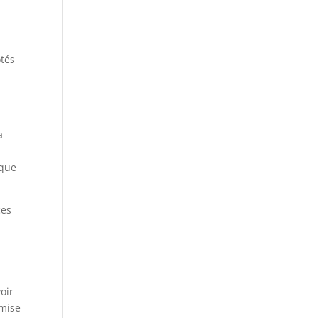
otés
a
 que
ces
z
oir
 mise