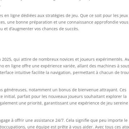
.
s en ligne dédiées aux stratégies de jeu. Que ce soit pour les jeux
ces, une bonne préparation et une connaissance approfondie vous
eu et d’augmenter vos chances de succès.
 2025, qui attire de nombreux novices et joueurs expérimentés. A
ino en ligne offre une expérience variée, allant des machines à sou
terface intuitive facilite la navigation, permettant à chacun de tro
ons généreuses, notamment un bonus de bienvenue attrayant. Ces
 initial, parfait pour les nouveaux joueurs souhaitant explorer la
 également une priorité, garantissant une expérience de jeu sereine
ngage à offrir une assistance 24/7. Cela signifie que peu importe le
ccupations, une équipe est prête à vous aider. Avec tous ces ato