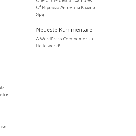
One of the best 5 Examples
Of Игровые Автоматы Казино
Ярд
Neueste Kommentare
A WordPress Commenter
zu
Hello world!
ots
ndre
rise