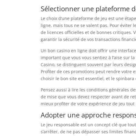
Sélectionner une plateforme de
Le choix d’une plateforme de jeu est une étape
ligne, mais tous ne se valent pas. Pour éviter 
de licences officielles et de bonnes critiques
garantir la sécurité de vos transactions financi
Un bon casino en ligne doit offrir une interface i
important que vous vous sentiez à l’aise sur l
Casino, se distinguent souvent par leurs desi
Profiter de ces promotions peut rendre votre e
choisir le bon site est essentiel, et le spinbar
Pensez aussi à lire les conditions générales 
de mise que vous devez respecter avant de reti
mieux profiter de votre expérience de jeu tou
Adopter une approche respons
Le jeu responsable est un concept clé que tout
s’arrêter, de ne pas dépasser ses limites finan