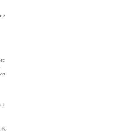
 de
vec
s
uver
 et
uts,