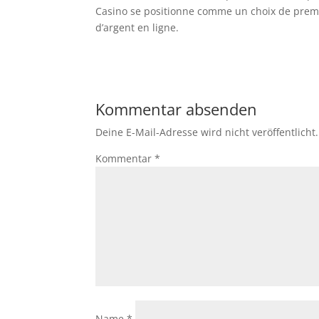
Casino se positionne comme un choix de premi
d’argent en ligne.
Kommentar absenden
Deine E-Mail-Adresse wird nicht veröffentlicht.
Kommentar
*
Name
*