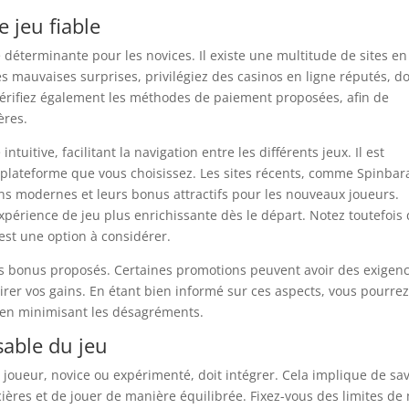
 jeu fiable
 déterminante pour les novices. Il existe une multitude de sites en
les mauvaises surprises, privilégiez des casinos en ligne réputés, d
. Vérifiez également les méthodes de paiement proposées, afin de
ères.
ntuitive, facilitant la navigation entre les différents jeux. Il est
a plateforme que vous choisissez. Les sites récents, comme Spinbar
gns modernes et leurs bonus attractifs pour les nouveaux joueurs.
xpérience de jeu plus enrichissante dès le départ. Notez toutefois
a est une option à considérer.
des bonus proposés. Certaines promotions peuvent avoir des exigen
rer vos gains. En étant bien informé sur ces aspects, vous pourre
t en minimisant les désagréments.
able du jeu
 joueur, novice ou expérimenté, doit intégrer. Cela implique de sav
cières et de jouer de manière équilibrée. Fixez-vous des limites de