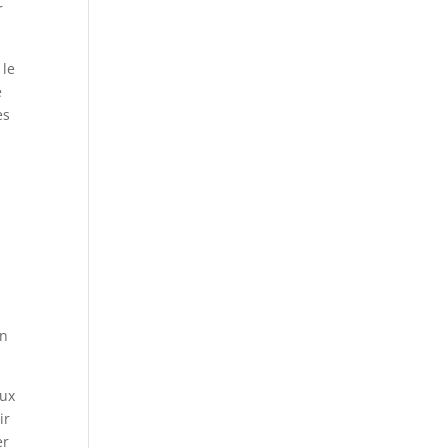
r
 le
e
es
in
aux
ir
er