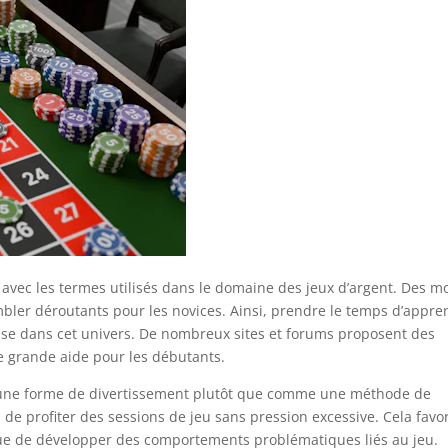
er avec les termes utilisés dans le domaine des jeux d’argent. Des m
bler déroutants pour les novices. Ainsi, prendre le temps d’appre
’aise dans cet univers. De nombreux sites et forums proposent des
ne grande aide pour les débutants.
e une forme de divertissement plutôt que comme une méthode de
 de profiter des sessions de jeu sans pression excessive. Cela favo
que de développer des comportements problématiques liés au jeu.