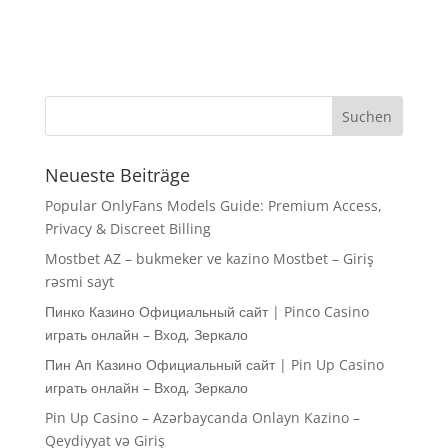
Neueste Beiträge
Popular OnlyFans Models Guide: Premium Access,
Privacy & Discreet Billing
Mostbet AZ – bukmeker ve kazino Mostbet – Giriş
rəsmi sayt
Пинко Казино Официальный сайт | Pinco Casino
играть онлайн – Вход, Зеркало
Пин Ап Казино Официальный сайт | Pin Up Casino
играть онлайн – Вход, Зеркало
Pin Up Casino – Azərbaycanda Onlayn Kazino –
Qeydiyyat və Giriş