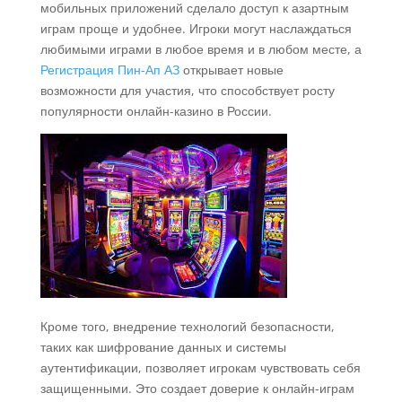
мобильных приложений сделало доступ к азартным
играм проще и удобнее. Игроки могут наслаждаться
любимыми играми в любое время и в любом месте, а
Регистрация Пин-Ап АЗ
открывает новые
возможности для участия, что способствует росту
популярности онлайн-казино в России.
Кроме того, внедрение технологий безопасности,
таких как шифрование данных и системы
аутентификации, позволяет игрокам чувствовать себя
защищенными. Это создает доверие к онлайн-играм