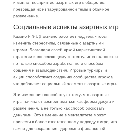
и меняет восприятие азартных игр в обществе,
превращая их из табуированной темы в обычное
развлечение.
Социальные аспекты азартных игр
Казино Pin-Up активно работает над тем, чтобы
изменить стереотипы, связанные с азартными
играми. Благодаря своей яркой маркетинговой
стратегии и вовлекающему контенту, игра становится
не только способом заработка, но и способом
общения и взаимодействия. Игровые турниры и
акции способствуют созданию сообщества игроков,
что добавляет социальный элемент в азартные игры.
Эти изменения способствуют тому, что азартные
игры начинают восприниматься как форма досуга и
развлечения, а не только как способ рисковать
деньгами. Это изменение в менталитете может
привести к более ответственному подходу к игре, что
важно для сохранения здоровья и финансовой