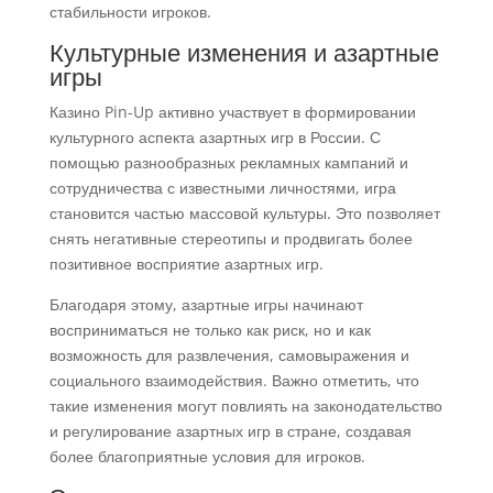
стабильности игроков.
Культурные изменения и азартные
игры
Казино Pin-Up активно участвует в формировании
культурного аспекта азартных игр в России. С
помощью разнообразных рекламных кампаний и
сотрудничества с известными личностями, игра
становится частью массовой культуры. Это позволяет
снять негативные стереотипы и продвигать более
позитивное восприятие азартных игр.
Благодаря этому, азартные игры начинают
восприниматься не только как риск, но и как
возможность для развлечения, самовыражения и
социального взаимодействия. Важно отметить, что
такие изменения могут повлиять на законодательство
и регулирование азартных игр в стране, создавая
более благоприятные условия для игроков.