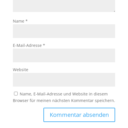
Name
*
E-Mail-Adresse
*
Website
Name, E-Mail-Adresse und Website in diesem
Browser für meinen nächsten Kommentar speichern.