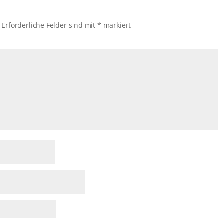
Erforderliche Felder sind mit
*
markiert