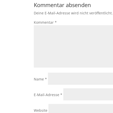
Kommentar absenden
Deine E-Mail-Adresse wird nicht veröffentlicht.
Kommentar
*
Name
*
E-Mail-Adresse
*
Website