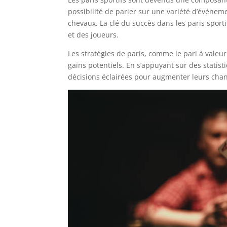
possibilité de parier sur une variété d’événemen
chevaux. La clé du succès dans les paris sport
et des joueurs.
Les stratégies de paris, comme le pari à valeu
gains potentiels. En s’appuyant sur des statis
décisions éclairées pour augmenter leurs cha