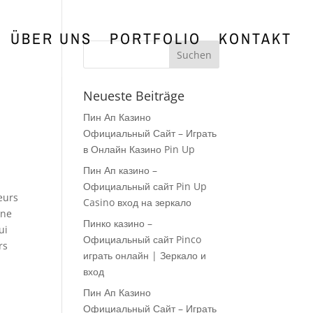
ÜBER UNS
PORTFOLIO
KONTAKT
Neueste Beiträge
Пин Ап Казино
Официальный Сайт – Играть
в Онлайн Казино Pin Up
Пин Ап казино –
Официальный сайт Pin Up
eurs
Casino вход на зеркало
ine
Пинко казино –
ui
Официальный сайт Pinco
rs
играть онлайн | Зеркало и
вход
Пин Ап Казино
Официальный Сайт – Играть