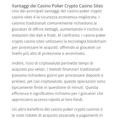
Vantaggi dei Casino Poker Crypto Casino Sites
Uno dei principali vantaggi dei casino poker crypto
casino sites è la sicurezza economica migliorata. I
casinos tradizionali comunemente richiedono ai
giocatori di offrire dettagli, aumentando il rischio di
violazioni dei dati e frodi. Al confronto, i casino poker
crypto casino sites utilizzano la tecnologia blockchain
per processare le acquisti, offrendo ai giocatori un
livello più alto di protezione e anonimato.
Inoltre, l’uso di criptovalute permette tempi di
acquisto più veloci. I metodi finanziari tradizionali
possono richiedere giorni per processare depositi e
prelievi, yet con criptovalute, queste operazioni sono
tipicamente finite in questione di minuti. Questa
efficienza è significativo richiamo per i giocatori che
apprezzano accesso rapido ai loro fondi.
Un altro beneficio dei casino poker crypto casinos è
le costi ridotte di acquisto associate a pagamenti in