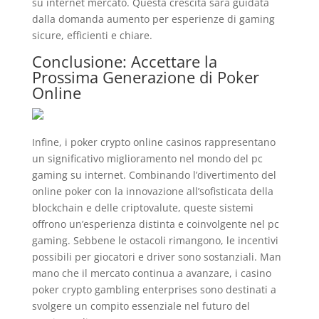
su internet mercato. Questa crescita sarà guidata
dalla domanda aumento per esperienze di gaming
sicure, efficienti e chiare.
Conclusione: Accettare la
Prossima Generazione di Poker
Online
Infine, i poker crypto online casinos rappresentano
un significativo miglioramento nel mondo del pc
gaming su internet. Combinando l’divertimento del
online poker con la innovazione all’sofisticata della
blockchain e delle criptovalute, queste sistemi
offrono un’esperienza distinta e coinvolgente nel pc
gaming. Sebbene le ostacoli rimangono, le incentivi
possibili per giocatori e driver sono sostanziali. Man
mano che il mercato continua a avanzare, i casino
poker crypto gambling enterprises sono destinati a
svolgere un compito essenziale nel futuro del