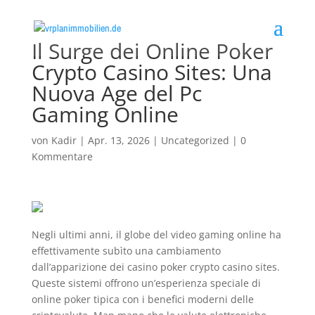
Il Surge dei Online Poker
Crypto Casino Sites: Una
Nuova Age del Pc
Gaming Online
von
Kadir
|
Apr. 13, 2026
|
Uncategorized
|
0
Kommentare
Negli ultimi anni, il globe del video gaming online ha
effettivamente subìto una cambiamento
dall’apparizione dei casino poker crypto casino sites.
Queste sistemi offrono un’esperienza speciale di
online poker tipica con i benefici moderni delle