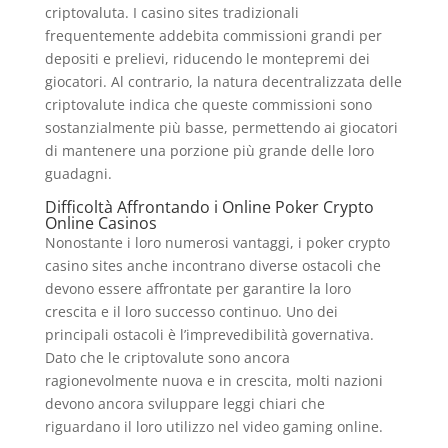
criptovaluta. I casino sites tradizionali
frequentemente addebita commissioni grandi per
depositi e prelievi, riducendo le montepremi dei
giocatori. Al contrario, la natura decentralizzata delle
criptovalute indica che queste commissioni sono
sostanzialmente più basse, permettendo ai giocatori
di mantenere una porzione più grande delle loro
guadagni.
Difficoltà Affrontando i Online Poker Crypto
Online Casinos
Nonostante i loro numerosi vantaggi, i poker crypto
casino sites anche incontrano diverse ostacoli che
devono essere affrontate per garantire la loro
crescita e il loro successo continuo. Uno dei
principali ostacoli è l’imprevedibilità governativa.
Dato che le criptovalute sono ancora
ragionevolmente nuova e in crescita, molti nazioni
devono ancora sviluppare leggi chiari che
riguardano il loro utilizzo nel video gaming online.