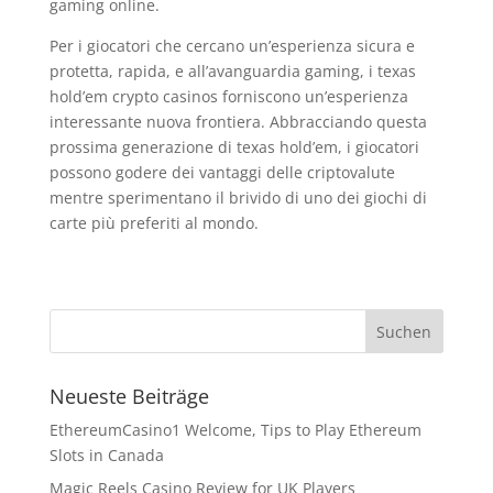
gaming online.
Per i giocatori che cercano un’esperienza sicura e
protetta, rapida, e all’avanguardia gaming, i texas
hold’em crypto casinos forniscono un’esperienza
interessante nuova frontiera. Abbracciando questa
prossima generazione di texas hold’em, i giocatori
possono godere dei vantaggi delle criptovalute
mentre sperimentano il brivido di uno dei giochi di
carte più preferiti al mondo.
Neueste Beiträge
EthereumCasino1 Welcome, Tips to Play Ethereum
Slots in Canada
Magic Reels Casino Review for UK Players