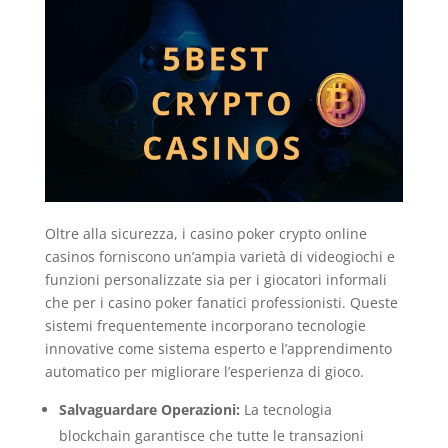
Oltre alla sicurezza, i casino poker crypto online
casinos forniscono un’ampia varietà di videogiochi e
funzioni personalizzate sia per i giocatori informali
che per i casino poker fanatici professionisti. Queste
sistemi frequentemente incorporano tecnologie
innovative come sistema esperto e l’apprendimento
automatico per migliorare l’esperienza di gioco.
Salvaguardare Operazioni:
La tecnologia
blockchain garantisce che tutte le transazioni