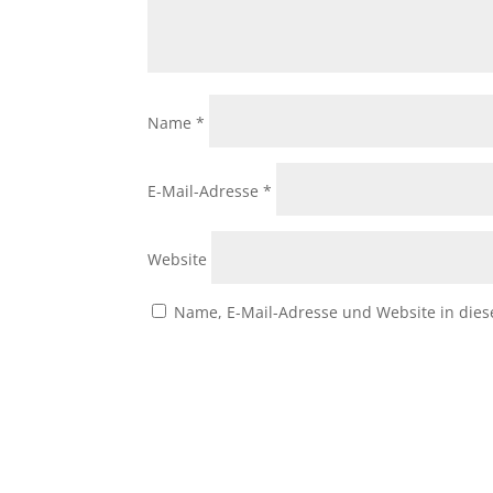
Name
*
E-Mail-Adresse
*
Website
Name, E-Mail-Adresse und Website in die