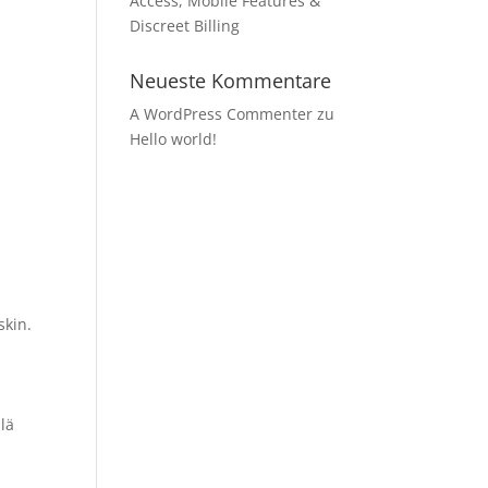
Access, Mobile Features &
Discreet Billing
Neueste Kommentare
A WordPress Commenter
zu
Hello world!
skin.
llä