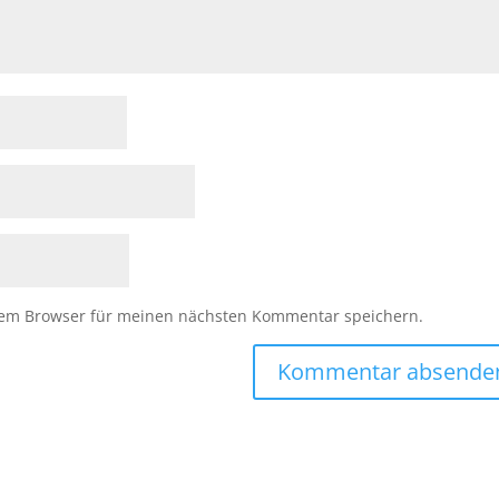
sem Browser für meinen nächsten Kommentar speichern.