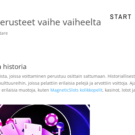
START
rusteet vaihe vaiheelta
tare
 historia
a, joissa voittaminen perustuu osittain sattumaan. Historiallisest
uureihin, joissa pelattiin erilaisia pelejä ja arvottiin voittoja. Aj
 erilaisia muotoja, kuten
MagneticSlots kolikkopelit
, kasinot, lotot j