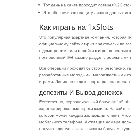
Тот день на сайте проходит лотерея%2C стои
Это обеспечивает защиту личных данных игро
Как играть на 1xSlots
Это популярная азартная компания, которая по
официальному сайту открыт практически во вс
в демо-режиме или перейти к игре на реальные
полноценный live-казино раздел с реальными
Все операции проходят быстро и безопасно, г
разработанные молодыми, малоизвестными ко
играми. Линия по видам спорта расположена 
депозиты И Вывод денежек
Естественно, первоначальный бонус от 1xSlots
зарегистрированные игроки казино. На сайте 
которой может каждый желающий клиент. Чтоб
мобильного телефона. Активация номера должн
получить доступ к эксклюзивным бонусам, тур