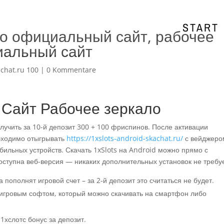
START
но официальный сайт, рабочее
иальный сайт
achat.ru 100
|
0 Kommentare
Сайт Рабочее зеркало
олучить за 10-й депозит 300 + 100 фриспинов. После активации
бходимо отыгрывать
https://1xslots-android-skachat.ru/
с вейджеро
ильных устройств. Скачать 1xSlots на Android можно прямо с
оступна веб-версия — никаких дополнительных установок не требу
пополнят игровой счет – за 2-й депозит это считаться не будет.
игровым софтом, который можно скачивать на смартфон либо
 1хслотс бонус за депозит.