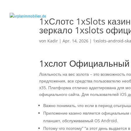
1xСлотс 1xSlots кази
зеркало 1xslots офиц
von
Kadir
|
Apr. 14, 2026
|
1xslots-android-sk
1хслот Официальный 
Лояльность на вес золота – это возможность п
предложения, все средства пользователю нео
x35. Платформа отлично адаптирована для моб
официального сайта. Для пользователей iOS д
Важно понимать, что если в период отыгрыша 
Приложение казино является официальным 
планшет, обслуживаемый OS Android.
Потому что поэтому” “а этот день выдается в