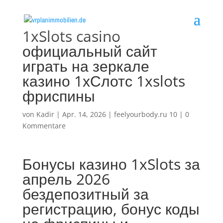
1xSlots casino
официальный сайт
играть на зеркале
казино 1хСлотс 1xslots
фриспины
von
Kadir
|
Apr. 14, 2026
|
feelyourbody.ru 10
|
0
Kommentare
Бонусы казино 1xSlots за
апрель 2026
бездепозитный за
регистрацию, бонус коды