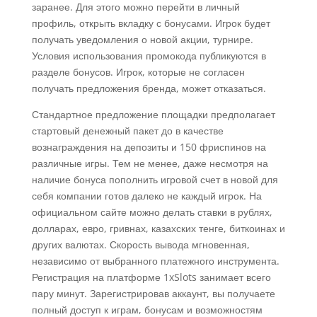
заранее. Для этого можно перейти в личный
профиль, открыть вкладку с бонусами. Игрок будет
получать уведомления о новой акции, турнире.
Условия использования промокода публикуются в
разделе бонусов. Игрок, которые не согласен
получать предложения бренда, может отказаться.
Стандартное предложение площадки предполагает
стартовый денежный пакет до в качестве
вознаграждения на депозиты и 150 фриспинов на
различные игры. Тем не менее, даже несмотря на
наличие бонуса пополнить игровой счет в новой для
себя компании готов далеко не каждый игрок. На
официальном сайте можно делать ставки в рублях,
долларах, евро, гривнах, казахских тенге, биткоинах и
других валютах. Скорость вывода мгновенная,
независимо от выбранного платежного инструмента.
Регистрация на платформе 1xSlots занимает всего
пару минут. Зарегистрировав аккаунт, вы получаете
полный доступ к играм, бонусам и возможностям