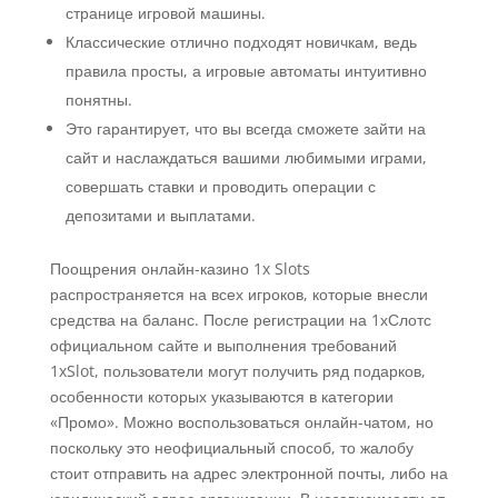
странице игровой машины.
Классические отлично подходят новичкам, ведь
правила просты, а игровые автоматы интуитивно
понятны.
Это гарантирует, что вы всегда сможете зайти на
сайт и наслаждаться вашими любимыми играми,
совершать ставки и проводить операции с
депозитами и выплатами.
Поощрения онлайн-казино 1x Slots
распространяется на всех игроков, которые внесли
средства на баланс. После регистрации на 1хСлотс
официальном сайте и выполнения требований
1xSlot, пользователи могут получить ряд подарков,
особенности которых указываются в категории
«Промо». Можно воспользоваться онлайн-чатом, но
поскольку это неофициальный способ, то жалобу
стоит отправить на адрес электронной почты, либо на