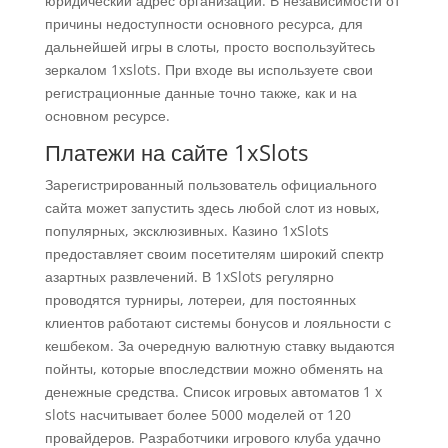
юридический адрес организации. В независимости от
причины недоступности основного ресурса, для
дальнейшей игры в слоты, просто воспользуйтесь
зеркалом 1xslots. При входе вы используете свои
регистрационные данные точно также, как и на
основном ресурсе.
Платежи на сайте 1xSlots
Зарегистрированный пользователь официального
сайта может запустить здесь любой слот из новых,
популярных, эксклюзивных. Казино 1xSlots
предоставляет своим посетителям широкий спектр
азартных развлечений. В 1xSlots регулярно
проводятся турниры, лотереи, для постоянных
клиентов работают системы бонусов и лояльности с
кешбеком. За очередную валютную ставку выдаются
пойнты, которые впоследствии можно обменять на
денежные средства. Список игровых автоматов 1 x
slots насчитывает более 5000 моделей от 120
провайдеров. Разработчики игрового клуба удачно