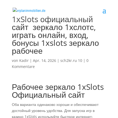
1xSlots официальный
сайт ️ зеркало 1хслотс,
играть онлайн, вход,
бонусы 1xslots зеркало
рабочее
von
Kadir
|
Apr. 14, 2026
|
sch2kr.ru 10
|
0
Kommentare
Рабочее зеркало 1xSlots
Официальный сайт
Оба варианта одинаково хороши и обеспечивают
достойный уровень удобства. Для запуска игр в
казино 1xSlots используйте быстрое интернет-