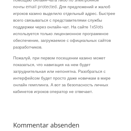
почты email protected. Для предложений и жалоб
игроков казино выделило отдельный адрес. Быстрее
всего связываться с представителями службы
поддержки через онлайн-чат. На сайте 1xSlots
используется только лицензионное программное
обеспечение, загружаемое с официальных сайтов
разработчиков.
Пожалуй, при первом посещении казино может
показаться, что навигация на нем будет
затруднительная или непонятна. Разобраться с
интерфейсом будет просто даже новичкам в мире
онлайн гемплинга. А вот за безопасность личных
кабинетов игроков оператор не отвечает.
Kommentar absenden