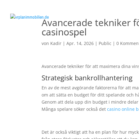
Avancerade tekniker fö
casinospel
von
Kadir
|
Apr. 14, 2026
|
Public
|
0 Kommen
Avancerade tekniker för att maximera dina vins
Strategisk bankrollhantering
En av de mest avgörande faktorerna för att max
om att sätta en budget för ditt spelande och hål
Genom att dela upp din budget i mindre delar 
Många spelare söker också det
casino online 
Det är också viktigt att ha en plan för hur myc