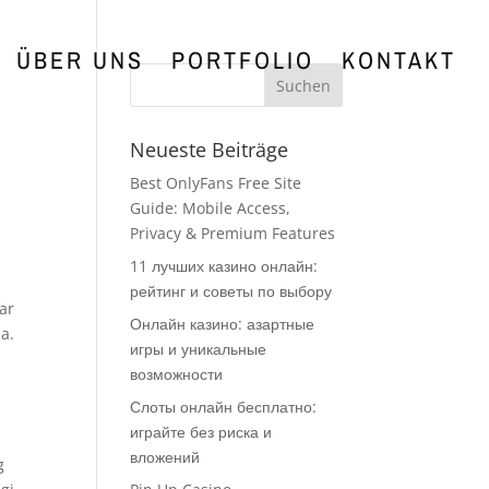
ÜBER UNS
PORTFOLIO
KONTAKT
Neueste Beiträge
Best OnlyFans Free Site
Guide: Mobile Access,
Privacy & Premium Features
11 лучших казино онлайн:
рейтинг и советы по выбору
ar
Онлайн казино: азартные
la.
игры и уникальные
возможности
Слоты онлайн бесплатно:
играйте без риска и
вложений
g