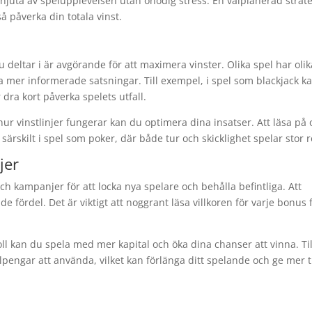
n njuta av spelupplevelsen utan onödig stress. En välplanerad strat
å påverka din totala vinst.
u deltar i är avgörande för att maximera vinster. Olika spel har olik
a mer informerade satsningar. Till exempel, i spel som blackjack k
dra kort påverka spelets utfall.
hur vinstlinjer fungerar kan du optimera dina insatser. Att läsa på
särskilt i spel som poker, där både tur och skicklighet spelar stor ro
jer
 kampanjer för att locka nya spelare och behålla befintliga. Att
fördel. Det är viktigt att noggrant läsa villkoren för varje bonus 
 kan du spela med mer kapital och öka dina chanser att vinna. Til
pengar att använda, vilket kan förlänga ditt spelande och ge mer t