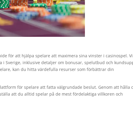
de för att hjälpa spelare att maximera sina vinster i casinospel. Vi
 i Sverige, inklusive detaljer om bonusar, spelutbud och kundsup
elare, kan du hitta värdefulla resurser som förbättrar din
plattform för spelare att fatta välgrundade beslut. Genom att hålla 
lla att du alltid spelar på de mest fördelaktiga villkoren och