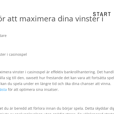
START
r att maximera dina vinster i
tare
ter i casinospel
imera vinster i casinospel är effektiv bankrollhantering. Det handl
la sig till den, oavsett hur frestande det kan vara att fortsätta spe
kan du spela under en längre tid och öka dina chanser att vinna.
bästa
för att optimera sina insatser.
ket du är beredd att förlora innan du börjar spela. Detta skyddar di