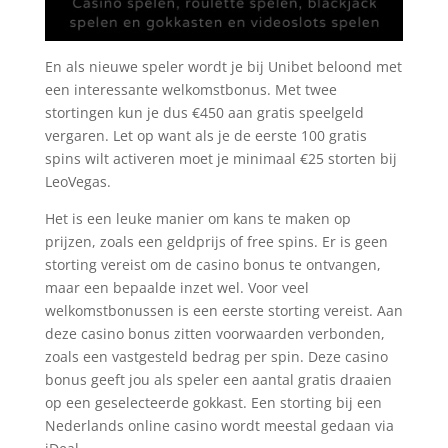
En als nieuwe speler wordt je bij Unibet beloond met
een interessante welkomstbonus. Met twee
stortingen kun je dus €450 aan gratis speelgeld
vergaren. Let op want als je de eerste 100 gratis
spins wilt activeren moet je minimaal €25 storten bij
LeoVegas.
Het is een leuke manier om kans te maken op
prijzen, zoals een geldprijs of free spins. Er is geen
storting vereist om de casino bonus te ontvangen,
maar een bepaalde inzet wel. Voor veel
welkomstbonussen is een eerste storting vereist. Aan
deze casino bonus zitten voorwaarden verbonden,
zoals een vastgesteld bedrag per spin. Deze casino
bonus geeft jou als speler een aantal gratis draaien
op een geselecteerde gokkast. Een storting bij een
Nederlands online casino wordt meestal gedaan via