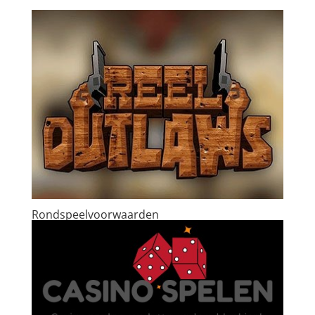
Rondspeelvoorwaarden