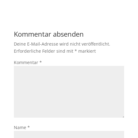
Kommentar absenden
Deine E-Mail-Adresse wird nicht veröffentlicht.
Erforderliche Felder sind mit
*
markiert
Kommentar
*
Name
*