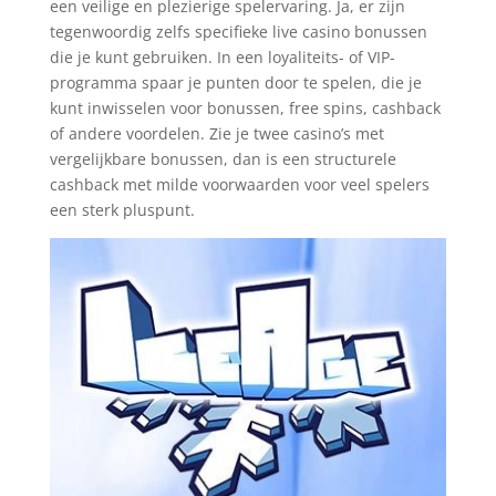
een veilige en plezierige spelervaring. Ja, er zijn
tegenwoordig zelfs specifieke live casino bonussen
die je kunt gebruiken. In een loyaliteits- of VIP-
programma spaar je punten door te spelen, die je
kunt inwisselen voor bonussen, free spins, cashback
of andere voordelen. Zie je twee casino’s met
vergelijkbare bonussen, dan is een structurele
cashback met milde voorwaarden voor veel spelers
een sterk pluspunt.