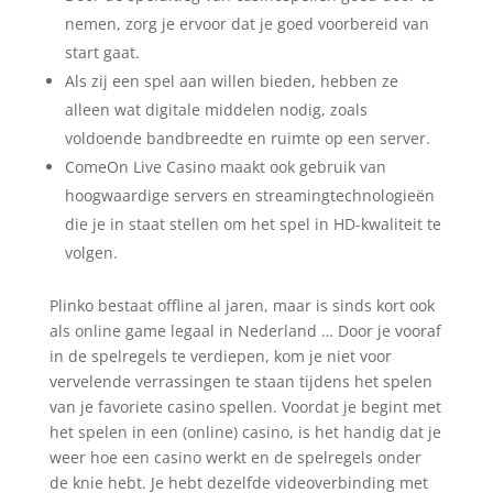
nemen, zorg je ervoor dat je goed voorbereid van
start gaat.
Als zij een spel aan willen bieden, hebben ze
alleen wat digitale middelen nodig, zoals
voldoende bandbreedte en ruimte op een server.
ComeOn Live Casino maakt ook gebruik van
hoogwaardige servers en streamingtechnologieën
die je in staat stellen om het spel in HD-kwaliteit te
volgen.
Plinko bestaat offline al jaren, maar is sinds kort ook
als online game legaal in Nederland … Door je vooraf
in de spelregels te verdiepen, kom je niet voor
vervelende verrassingen te staan tijdens het spelen
van je favoriete casino spellen. Voordat je begint met
het spelen in een (online) casino, is het handig dat je
weer hoe een casino werkt en de spelregels onder
de knie hebt. Je hebt dezelfde videoverbinding met