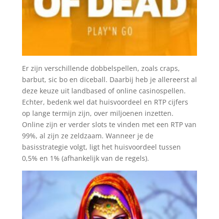
Er zijn verschillende dobbelspellen, zoals craps,
barbut, sic bo en diceball. Daarbij heb je allereerst al
deze keuze uit landbased of online casinospellen.
Echter, bedenk wel dat huisvoordeel en RTP cijfers
op lange termijn zijn, over miljoenen inzetten.
Online zijn er verder slots te vinden met een RTP van
99%, al zijn ze zeldzaam. Wanneer je de
basisstrategie volgt, ligt het huisvoordeel tussen
0,5% en 1% (afhankelijk van de regels).