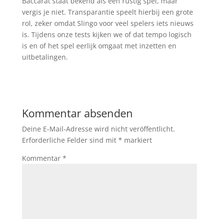
Baccarat staat bekend als een rustig spel, maar
vergis je niet. Transparantie speelt hierbij een grote
rol, zeker omdat Slingo voor veel spelers iets nieuws
is. Tijdens onze tests kijken we of dat tempo logisch
is en of het spel eerlijk omgaat met inzetten en
uitbetalingen.
Kommentar absenden
Deine E-Mail-Adresse wird nicht veröffentlicht.
Erforderliche Felder sind mit
*
markiert
Kommentar
*