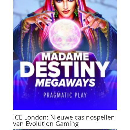
ICE London: Nieuwe casinospellen
van Evolution Gaming