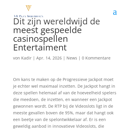
Dit zijn wereldwijd de
meest gespeelde
casinospellen
Entertaiment
von
Kadir
|
Apr. 14, 2026
|
News
|
0 Kommentare
Om kans te maken op de Progressieve Jackpot moet
je echter wel maximaal inzetten. De Jackpot hangt in
deze spellen helemaal af van de hoeveelheid spelers
die meedoen, de inzetten, en wanneer een Jackpot
gewonnen wordt. De RTP bij de Videoslots ligt in de
meeste gevallen boven de 95%, maar dat hangt ook
een beetje van de spelontwikkelaar af. Er is een
geweldig aanbod in innovatieve Videoslots, die