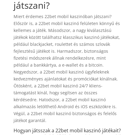
játszani?
Miert érdemes 22bet mobil kaszinóban játszani?
Először is, a 22bet mobil kaszinó felületen könnyű és
kellemes a játék. Másodszor, a nagy kiválasztású
játékok között találhatsz klasszikus kaszinó játékokat,
például blackjacket, roulettet és számos szlovák
fejlesztésű játékot is. Harmadszor, biztonságos
fizetési módszerek állnak rendelkezésre, mint
például a bankkártya, a e-wallet és a bitcoin.
Negyedszor, a 22bet mobil kaszinó ügyfeleknek
kedvezményes ajánlatokat és promóciókat kínálnak.
Ötösként, a 22bet mobil kaszinó 24/7 kliens-
támogatást kínál, hogy segítsen az összes
kérdésedre. Hatodszor, a 22bet mobil kaszinó
alkalmazás letölthető Android és iOS eszközökre is.
Végül, a 22bet mobil kaszinó biztonságos és felelős
játékot garantál.
Hogyan játsszak a 22bet mobil kaszinó játékait?