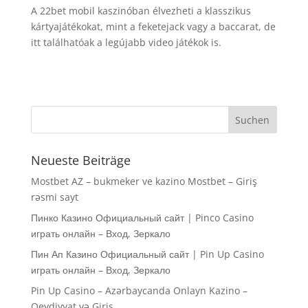
A 22bet mobil kaszinóban élvezheti a klasszikus
kártyajátékokat, mint a feketejack vagy a baccarat, de
itt találhatóak a legújabb video játékok is.
Neueste Beiträge
Mostbet AZ – bukmeker ve kazino Mostbet – Giriş
rəsmi sayt
Пинко Казино Официальный сайт | Pinco Casino
играть онлайн – Вход, Зеркало
Пин Ап Казино Официальный сайт | Pin Up Casino
играть онлайн – Вход, Зеркало
Pin Up Casino – Azərbaycanda Onlayn Kazino –
Qeydiyyat və Giriş