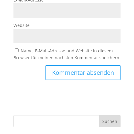
Website
Name, E-Mail-Adresse und Website in diesem
Browser für meinen nächsten Kommentar speichern.