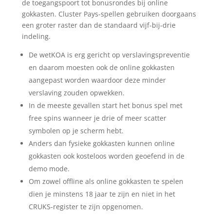
de toegangspoort tot bonusrondes bij online
gokkasten. Cluster Pays-spellen gebruiken doorgaans
een groter raster dan de standaard vijf-bij-drie
indeling.
De wetKOA is erg gericht op verslavingspreventie
en daarom moesten ook de online gokkasten
aangepast worden waardoor deze minder
verslaving zouden opwekken.
In de meeste gevallen start het bonus spel met
free spins wanneer je drie of meer scatter
symbolen op je scherm hebt.
Anders dan fysieke gokkasten kunnen online
gokkasten ook kosteloos worden geoefend in de
demo mode.
Om zowel offline als online gokkasten te spelen
dien je minstens 18 jaar te zijn en niet in het
CRUKS-register te zijn opgenomen.