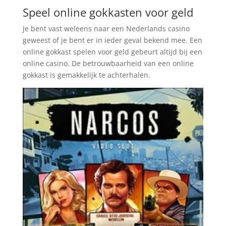
Speel online gokkasten voor geld
Je bent vast weleens naar een Nederlands casino
geweest of je bent er in ieder geval bekend mee. Een
online gokkast spelen voor geld gebeurt altijd bij een
online casino. De betrouwbaarheid van een online
gokkast is gemakkelijk te achterhalen.