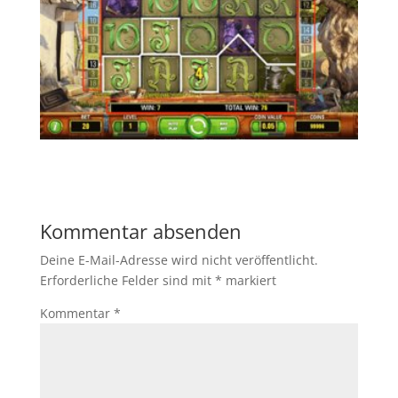
Kommentar absenden
Deine E-Mail-Adresse wird nicht veröffentlicht.
Erforderliche Felder sind mit
*
markiert
Kommentar
*