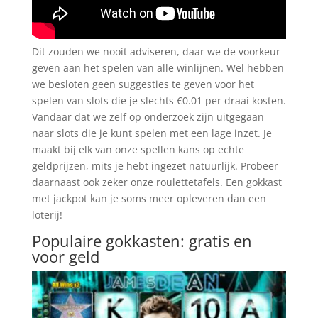
Dit zouden we nooit adviseren, daar we de voorkeur
geven aan het spelen van alle winlijnen. Wel hebben
we besloten geen suggesties te geven voor het
spelen van slots die je slechts €0.01 per draai kosten.
Vandaar dat we zelf op onderzoek zijn uitgegaan
naar slots die je kunt spelen met een lage inzet. Je
maakt bij elk van onze spellen kans op echte
geldprijzen, mits je hebt ingezet natuurlijk. Probeer
daarnaast ook zeker onze roulettetafels. Een gokkast
met jackpot kan je soms meer opleveren dan een
loterij!
Populaire gokkasten: gratis en
voor geld