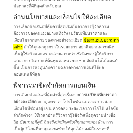
ข้อตกลงที่ดีที่สุดสำหรับคุณ
อ่านนโยบายและเงื่อนไขให้ละเอียด
การเลือกข้อเสนอที่คุ้มค่าที่สุดเริ่มต้นจากการรู้จักความ
ต้องการของตนเองอย่างแท้จริง เปรียบเทียบราคาและ
เงื่อนไขจากหลายช่องทางอย่างละเอียด
ข้อเสนอแบบรวมทุก
อย่าง
มักให้มูลค่าสูงกว่าในระยะยาว อย่าลืมอ่านความคิด
เห็นผู้ใช้จริงและตรวจสอบความน่าเชื่อถือของผู้ให้บริการ
เสมอ การวิเคราะห์ต้นทุนต่อหน่วยจะช่วยตัดสินใจได้แม่นยำ
ขึ้น เป็นการลงทุนกับความฉลาดทางการเงินที่ได้ผล
ตอบแทนดีที่สุด
พิจารณาขีดจำกัดการถอนเงิน
การเลือกข้อเสนอที่คุ้มค่าที่สุดเริ่มจาก
การเปรียบเทียบราคา
อย่างละเอียด
อย่าดูแค่ราคาโปรโมชัน แต่ต้องตรวจสอบ
เงื่อนไขที่ซ่อนอยู่ เช่น ค่าจัดส่ง ระยะเวลาการใช้ได้ หรือข้อ
จำกัดต่างๆ ใช้เวลาอ่านรีวิวจากผู้ใช้จริงเพื่อดูความน่าเชื่อ
ถือ
ข้อเสนอที่ดูดีเกินจริงมักมีจุดจับที่คุณอาจมองข้าม
การ
เป็นผู้บริโภคที่ชาญฉลาดช่วยให้คุณได้ของดีในราคาที่