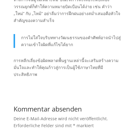
วรรณยุกต์ก็ทำให้ความหมายบิดเบือนได้ง่าย เช่น คำว่า
„ใหม่“ กับ „ไหม้“ อย่าลืมว่าการฝึกฝนอย่างสม่ำเสมอคือหัวใจ
สำคัญของความสำเร็จ
การไม่ใส่ใจบริบททางวัฒนธรรมของคำศัพท์อาจนำไปสู่
ความเข้าใจผิดที่แก้ไขได้ยาก
การหลีกเลี่ยงข้อผิดพลาดพื้นฐานเหล่านี้จะเสริมสร้างความ
มั่นใจและทำให้คุณก้าวสู่การเป็นผู้ใช้ภาษาไทยที่มี
ประสิทธิภาพ
Kommentar absenden
Deine E-Mail-Adresse wird nicht veröffentlicht.
Erforderliche Felder sind mit
*
markiert