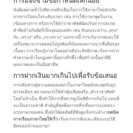
ข้อผิดพลาดทั่วไปที่ควรหลีกเลี่ยงในการใช้ภาษาไทยมักเกิด
จากการไม่สนใจระดับภาษา เช่น การใช้ภาษาพูดในงาน
เขียนทางการ หรือการใช้คำราชาศัพท์ผิดบริบท การสะกด
คำที่คล้ายกันผิดก็เป็นจุดอ่อนหลัก เช่น สับสนระหว่าง „ทรง“
กับ „ทรวง“ หรือ „กระทรวง“ นอกจากนี้ การเว้นวรรคและใช้
เครื่องหมายวรรคตอนไม่ถูกต้องก็บั่นทอนความน่าเชื่อถือของ
เนื้อหา การเรียนรู้ภาษาไทยอย่างมีประสิทธิภาพ เริ่มจากการ
ทำความเข้าใจกฎเหล่านี้อย่างลึกซึ้ง เพื่อสร้างเนื้อหาที่มี
คุณภาพและเป็นมืออาชีพ
การฝากเงินมากเกินไปเพื่อรับข้อเสนอ
การเดินทางสู่ความคล่องแคล่วในภาษาไทยมักสะดุดกับอุป
สรรคเดิมๆ หลายคนเร่งใช้คำฟุ่มเฟือยหรือ „คำราชาศัพท์“
โดยไม่จำเป็น ซึ่งทำให้การสื่อสารดูเป็นพิธีการเกินไป แทนที่
จะเป็นธรรมชาติ สำคัญที่สุดคือการหลีกเลี่ยงการแปลตรง
จากภาษาของตน ซึ่งมักให้ผลลัพธ์ที่ฟังดูแข็งกระด้าง
เทคนิค
การเรียนภาษาไทยให้เร็ว
เริ่มจากการฟังและเลียนแบบวิธี
คิดของเจ้าของภาษา