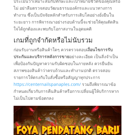
ประเมินว่าเหมาะสมกับทักษะและเป้าหมายชีวิตของคุณหรือ
ไม่ อย่าลืมตรวจสอบวัฒนธรรมองค์กรและแนวทางการ
ทำงาน ซึ่งเป็นปัจจัยหลักสำหรับการเติบโตอย่างยั่งยืนใน
ระยะยาว การพิจารณาอย่างรอบด้านนี้จะช่วยให้คุณตัดสิน
ใจได้ถูกต้องและพบกับโอกาสงานในอุดมคติ
เกมที่ถูกจำกัดหรือไม่นับรวม
ก่อนรับงานหรือสินค้าใดๆ ควรตรวจสอบ
เงื่อนไขการรับ
ประกันและบริการหลังการขาย
อย่างละเอียด เป็นสิ่งจำเป็น
เพื่อป้องกันปัญหาความรับผิดชอบในภายหลัง ควรยืนยัน
สภาพของสินค้าว่าครบถ้วนและทำงานปกติ ตรวจสอบ
รายการให้ตรงกับใบสั่งซื้อหรือสัญญาทุกประการ
https://centernailspanaples.com/
รวมถึงพิจารณาข้อ
กำหนดเกี่ยวกับการคืนสินค้าหรือการเปลี่ยนผู้ให้บริการหาก
ไม่เป็นไปตามข้อตกลง