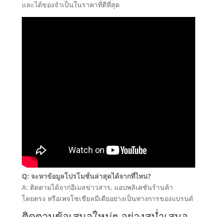
และได้ของจำเป็นในราคาที่ดีที่สุด
Q: จะหาข้อมูลโปรโมชั่นล่าสุดได้จากที่ไหน?
A: ติดตามได้จากอีเมลข่าวสาร, แอปพลิเคชันร้านค้า
โดยตรง หรือเพจโซเชียลมีเดียอย่างเป็นทางการของแบรนด์
ติดตามข้อเสนอใหม่ๆ อย่างสม่ำเสมอ