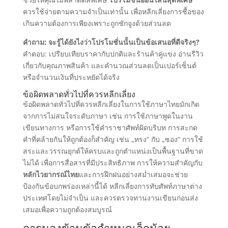
ควรใช้จ่ายตามความจำเป็นเท่านั้น เพื่อหลีกเลี่ยงการซื้อของ
เกินความต้องการเพียงเพราะถูกชักจูงด้วยส่วนลด
คำถาม: จะรู้ได้ยังไงว่าโปรโมชั่นนั้นเป็นข้อเสนอที่ดีจริงๆ?
คำตอบ: เปรียบเทียบราคากับปกติและร้านค้าคู่แข่ง อ่านรีวิว
เกี่ยวกับคุณภาพสินค้า และคำนวณส่วนลดเป็นเปอร์เซ็นต์
หรือจำนวนเงินที่ประหยัดได้จริง
ข้อผิดพลาดทั่วไปที่ควรหลีกเลี่ยง
ข้อผิดพลาดทั่วไปที่ควรหลีกเลี่ยงในการใช้ภาษาไทยมักเกิด
จากการไม่สนใจระดับภาษา เช่น การใช้ภาษาพูดในงาน
เขียนทางการ หรือการใช้คำราชาศัพท์ผิดบริบท การสะกด
คำที่คล้ายกันให้ถูกต้องก็สำคัญ เช่น „ทรง“ กับ „ซอง“ การใช้
สระและวรรณยุกต์ให้ครบและถูกตำแหน่งเป็นพื้นฐานที่ขาด
ไม่ได้ เพื่อการสื่อสารที่มีประสิทธิภาพ การให้ความสำคัญกับ
หลักไวยากรณ์ไทย
และการฝึกฝนอย่างสม่ำเสมอจะช่วย
ป้องกันข้อบกพร่องเหล่านี้ได้ หลีกเลี่ยงการทับศัพท์ภาษาต่าง
ประเทศโดยไม่จำเป็น และควรตรวจทานงานเขียนก่อนส่ง
เสมอเพื่อความถูกต้องสมบูรณ์
การมองข้ามข้อกำหนดเล็กน้อย