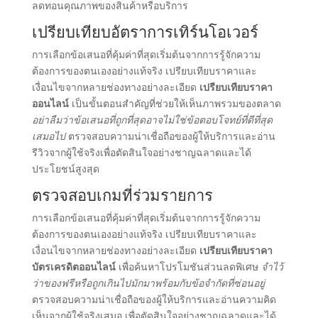
ลดทอนคุณภาพของสินค้าหรือบริการ
เปรียบเทียบอัตราการเทิร์นโอเวอร์
การเลือกข้อเสนอที่คุ้มค่าที่สุดเริ่มต้นจากการรู้จักความ
ต้องการของตนเองอย่างแท้จริง เปรียบเทียบราคาและ
เงื่อนไขจากหลายช่องทางอย่างละเอียด
เปรียบเทียบราคา
ออนไลน์
เป็นขั้นตอนสำคัญที่ช่วยให้เห็นภาพรวมของตลาด
อย่าลืมว่าข้อเสนอที่ถูกที่สุดอาจไม่ใช่ข้อตอบโจทย์ที่ดีที่สุด
เสมอไป
ตรวจสอบความน่าเชื่อถือของผู้ให้บริการและอ่าน
รีวิวจากผู้ใช้จริงเพื่อตัดสินใจอย่างชาญฉลาดและได้
ประโยชน์สูงสุด
ตรวจสอบเกมที่ร่วมรายการ
การเลือกข้อเสนอที่คุ้มค่าที่สุดเริ่มต้นจากการรู้จักความ
ต้องการของตนเองอย่างแท้จริง เปรียบเทียบราคาและ
เงื่อนไขจากหลายช่องทางอย่างละเอียด
เปรียบเทียบราคา
บัตรเครดิตออนไลน์
เพื่อค้นหาโปรโมชันส่วนลดพิเศษ
จำไว้
ว่าของฟรีหรือถูกเกินไปมักมาพร้อมกับข้อจำกัดที่ซ่อนอยู่
ตรวจสอบความน่าเชื่อถือของผู้ให้บริการและอ่านความคิด
เห็นจากผู้ใช้จริงเสมอ เพื่อตัดสินใจอย่างชาญฉลาดและได้