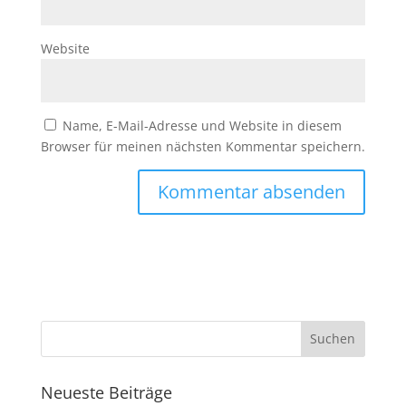
Website
Name, E-Mail-Adresse und Website in diesem
Browser für meinen nächsten Kommentar speichern.
Neueste Beiträge