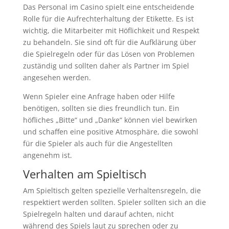
Das Personal im Casino spielt eine entscheidende
Rolle für die Aufrechterhaltung der Etikette. Es ist
wichtig, die Mitarbeiter mit Höflichkeit und Respekt
zu behandeln. Sie sind oft für die Aufklärung über
die Spielregeln oder für das Lösen von Problemen
zuständig und sollten daher als Partner im Spiel
angesehen werden.
Wenn Spieler eine Anfrage haben oder Hilfe
benötigen, sollten sie dies freundlich tun. Ein
höfliches „Bitte“ und „Danke“ können viel bewirken
und schaffen eine positive Atmosphäre, die sowohl
für die Spieler als auch für die Angestellten
angenehm ist.
Verhalten am Spieltisch
Am Spieltisch gelten spezielle Verhaltensregeln, die
respektiert werden sollten. Spieler sollten sich an die
Spielregeln halten und darauf achten, nicht
während des Spiels laut zu sprechen oder zu