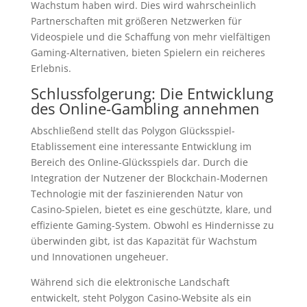
Wachstum haben wird. Dies wird wahrscheinlich
Partnerschaften mit größeren Netzwerken für
Videospiele und die Schaffung von mehr vielfältigen
Gaming-Alternativen, bieten Spielern ein reicheres
Erlebnis.
Schlussfolgerung: Die Entwicklung
des Online-Gambling annehmen
Abschließend stellt das Polygon Glücksspiel-
Etablissement eine interessante Entwicklung im
Bereich des Online-Glücksspiels dar. Durch die
Integration der Nutzener der Blockchain-Modernen
Technologie mit der faszinierenden Natur von
Casino-Spielen, bietet es eine geschützte, klare, und
effiziente Gaming-System. Obwohl es Hindernisse zu
überwinden gibt, ist das Kapazität für Wachstum
und Innovationen ungeheuer.
Während sich die elektronische Landschaft
entwickelt, steht Polygon Casino-Website als ein