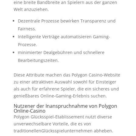
eine breite Bandbreite an Spielern aus der ganzen
Welt anzuziehen.
Dezentrale Prozesse bewirken Transparenz und
Fairness.
Intelligente Verträge automatisieren Gaming-
Prozesse.
minimierter Dealgebühren und schnellere
Bearbeitungszeiten.
Diese Attribute machen das Polygon Casino-Website
zu einer attraktiven Auswahl sowohl für Einsteiger
als auch für erfahrene Spieler, die ein sicheres und
genießbares Online-Gaming-Erlebnis suchen.
Nutzener der Inanspruchnahme von Polygon
Online-Casino
Polygon Glücksspiel-Etablissement nutzt diverse
unverwechselbare Vorteile, die es von
traditionellenGlücksspielunternehmen abheben.