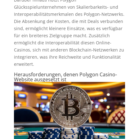
Glücksspielunternehmen von Skalierbarkeits- und
Interoperabilitätsmerkmalen des Polygon-Netzwerks.
Die Absenkung der Kosten, die mit Deals verbunden
sind, ermöglicht kleinere Einsätze, was es verfügbar
für ein breiteres Zielgruppe macht. Zusätzlich
ermöglicht die Interoperabilität diesen Online-
Casinos, sich mit anderen Blockchain-Netzwerken zu
integrieren, was ihre Reichweite und Funktionalität
erweitert.
Herausforderungen, denen Polygon Casino-
Website ausgesetzt ist