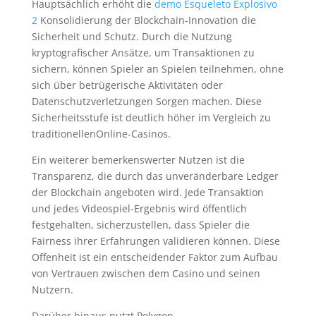
Hauptsächlich erhöht die
demo Esqueleto Explosivo
2
Konsolidierung der Blockchain-Innovation die
Sicherheit und Schutz. Durch die Nutzung
kryptografischer Ansätze, um Transaktionen zu
sichern, können Spieler an Spielen teilnehmen, ohne
sich über betrügerische Aktivitäten oder
Datenschutzverletzungen Sorgen machen. Diese
Sicherheitsstufe ist deutlich höher im Vergleich zu
traditionellenOnline-Casinos.
Ein weiterer bemerkenswerter Nutzen ist die
Transparenz, die durch das unveränderbare Ledger
der Blockchain angeboten wird. Jede Transaktion
und jedes Videospiel-Ergebnis wird öffentlich
festgehalten, sicherzustellen, dass Spieler die
Fairness ihrer Erfahrungen validieren können. Diese
Offenheit ist ein entscheidender Faktor zum Aufbau
von Vertrauen zwischen dem Casino und seinen
Nutzern.
Darüber hinaus nutzt Polygon