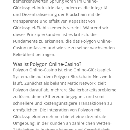
bemerkenswerten Sprung voran im Online-
Glücksspiel-Industrie dar, indem es die Integrität
und Dezentralisierung der Blockchain mit der
transparente und effektiven Kapazität von
Glücksspiel-Etablissements vereint. Während wir
dieses Prinzip erkunden, ist es kritisch, die
Fundamente zu erkennen, die das Polygon Online-
Casino umfassen und wie sie zu seiner wachsenden
Beliebtheit beitragen.
Was ist Polygon Online-Casino?
Polygon Online-Casino ist eine Online-Glücksspiel-
System, die auf dem Polygon-Blockchain-Netzwerk
läuft. Zunächst als bekannt Matic Network, zielt
Polygon darauf ab, mehrere Skalierbarkeitsprobleme
zu lösen, denen Ethereum begegnet, und somit
schnellere und kostengünstigere Transaktionen zu
ermöglichen. Die Integration von Polygon mit
Glücksspielunternehmen bietet eine dezentrale
Umgebung, in der Kunden an zahlreichen Wetten-
Tätigkeiten teilnehmen können und Gerechtigkeit