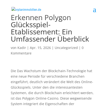
Erkennen Polygon
Glücksspiel-
Etablissement: Ein
Umfassender Überblick
von
Kadir
|
Apr. 15, 2026
|
Uncategorized
|
0
Kommentare
Die Das Wachstum der Blockchain-Technologie hat
eine neue Periode für verschiedene Branchen
eingeführt, deutlich verändert die Welt des Online-
Glücksspiels. Unter den die interessantesten
Systemen, die durch Blockchain erleichtert werden,
ist das Polygon Online-Casino. Diese wegweisende
System integriert die Eigenschaften der