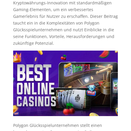
Kryptowährungs-Innovation
mit standardmäßigen
Gaming-Elementen, um ein verbessertes
Gamerlebnis für Nutzer zu erschaffen. Dieser Beitrag
taucht ein in die Komplexitäten von Polygon
Glücksspielunternehmen und nutzt Einblicke in die
seine Funktionen, Vorteile, Herausforderungen und
zukünftige Potenzial.
Polygon Glücksspielunternehmen stellt einen