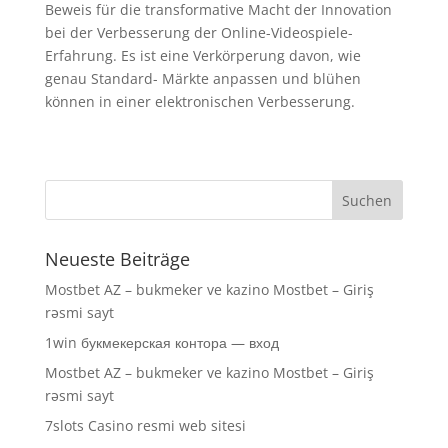
Beweis für die transformative Macht der Innovation
bei der Verbesserung der Online-Videospiele-
Erfahrung. Es ist eine Verkörperung davon, wie
genau Standard- Märkte anpassen und blühen
können in einer elektronischen Verbesserung.
Neueste Beiträge
Mostbet AZ – bukmeker ve kazino Mostbet – Giriş
rəsmi sayt
1win букмекерская контора — вход
Mostbet AZ – bukmeker ve kazino Mostbet – Giriş
rəsmi sayt
7slots Casino resmi web sitesi