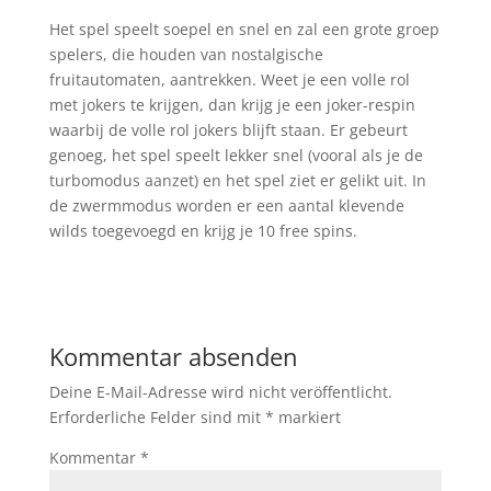
Het spel speelt soepel en snel en zal een grote groep
spelers, die houden van nostalgische
fruitautomaten, aantrekken. Weet je een volle rol
met jokers te krijgen, dan krijg je een joker-respin
waarbij de volle rol jokers blijft staan. Er gebeurt
genoeg, het spel speelt lekker snel (vooral als je de
turbomodus aanzet) en het spel ziet er gelikt uit. In
de zwermmodus worden er een aantal klevende
wilds toegevoegd en krijg je 10 free spins.
Kommentar absenden
Deine E-Mail-Adresse wird nicht veröffentlicht.
Erforderliche Felder sind mit
*
markiert
Kommentar
*