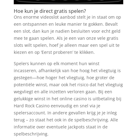
Hoe kun je direct gratis spelen?
Ons enorme videoslot aanbod stelt je in staat om op
een ontspannen en leuke manier te gokken. Bevalt
een slot, dan kun je nadien besluiten voor echt geld
mee te gaan spelen. Als je een van onze vele gratis
slots wilt spelen, hoef je alleen maar een spel uit te
kiezen en op ‘Eerst proberen’ te klikken.
Spelers kunnen op elk moment hun winst
incasseren, afhankelijk van hoe hoog het vliegtuig is
gestegen—hoe hoger het vliegtuig, hoe groter de
potentiële winst, maar ook het risico dat het vliegtuig
wegvliegt en alle inzetten verloren gaan. Bij een
gelukkige winst in het online casino is uitbetaling bij
Hard Rock Casino eenvoudig en snel via je
spelersaccount. In andere gevallen krijg je je inleg
terug – zo staat het ook in de spelbeschrijving. Alle
informatie over eventuele jackpots staat in de
spelbeschrijving.