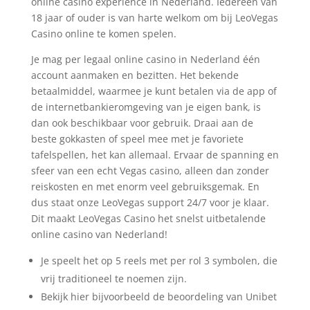
online casino experience in Nederland. Iedereen van
18 jaar of ouder is van harte welkom om bij LeoVegas
Casino online te komen spelen.
Je mag per legaal online casino in Nederland één
account aanmaken en bezitten. Het bekende
betaalmiddel, waarmee je kunt betalen via de app of
de internetbankieromgeving van je eigen bank, is
dan ook beschikbaar voor gebruik. Draai aan de
beste gokkasten of speel mee met je favoriete
tafelspellen, het kan allemaal. Ervaar de spanning en
sfeer van een echt Vegas casino, alleen dan zonder
reiskosten en met enorm veel gebruiksgemak. En
dus staat onze LeoVegas support 24/7 voor je klaar.
Dit maakt LeoVegas Casino het snelst uitbetalende
online casino van Nederland!
Je speelt het op 5 reels met per rol 3 symbolen, die
vrij traditioneel te noemen zijn.
Bekijk hier bijvoorbeeld de beoordeling van Unibet