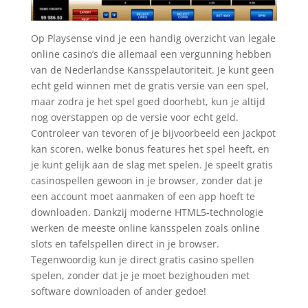
Op Playsense vind je een handig overzicht van legale
online casino’s die allemaal een vergunning hebben
van de Nederlandse Kansspelautoriteit. Je kunt geen
echt geld winnen met de gratis versie van een spel,
maar zodra je het spel goed doorhebt, kun je altijd
nog overstappen op de versie voor echt geld.
Controleer van tevoren of je bijvoorbeeld een jackpot
kan scoren, welke bonus features het spel heeft, en
je kunt gelijk aan de slag met spelen. Je speelt gratis
casinospellen gewoon in je browser, zonder dat je
een account moet aanmaken of een app hoeft te
downloaden. Dankzij moderne HTML5-technologie
werken de meeste online kansspelen zoals online
slots en tafelspellen direct in je browser.
Tegenwoordig kun je direct gratis casino spellen
spelen, zonder dat je je moet bezighouden met
software downloaden of ander gedoe!