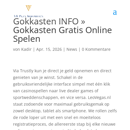
Gokkasten INFO »
Gokkasten Gratis Online
Spelen
von
Kadir
|
Apr. 15, 2026
|
News
|
0 Kommentare
Via Trustly kun je direct je geld opnemen en direct
genieten van je winst. Schakel in de
gebruiksvriendelijke interface simpel met één klik
van casinospellen naar live dealer games of
sportweddenschappen, en vice versa. LeoVegas.nl
staat zodoende voor maximaal gebruiksgemak op
zowel desktop, tablet als smartphone. We rollen zelfs
de rode loper uit met een snel en moeiteloos
registratieproces, de allereerste stap bij elke nieuwe