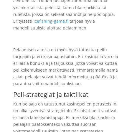
aloittamista. Uuden pelaajan kannattaa aloittaa
yksinkertaisista peleistä, kuten blackjackista tai
ruletista, joissa on selkeät säännöt ja helppo oppia.
Erityisesti
icefishing-game.fi
tarjoaa hyviä
mahdollisuuksia aloittaa pelaaminen.
Pelaamisen alussa on myös hyvä tutustua pelin
tarjoajiin ja eri kasinoalustoihin. Eri kasinoilla voi olla
erilaisia bonuksia ja tarjouksia, jotka voivat vaikuttaa
pelikokemukseen merkittävästi. Ymmärtämällä nämä
asiat, pelaajat voivat tehdä informoituja päätöksiä ja
parantaa voittomahdollisuuksiaan.
Peli-strategiat ja taktiikat
Kun pelaaja on tutustunut kasinopelien perusteisiin,
on aika syventyä strategioihin. Erilaiset pelit vaativat
erilaisia lähestymistapoja. Esimerkiksi blackjackissa
pelaajan päätöksenteko vaikuttaa suoraan
voittomahdollisuuksiin, joten perusstrategian