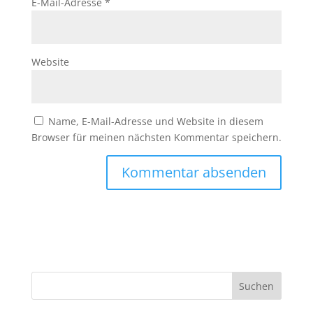
E-Mail-Adresse
*
Website
Name, E-Mail-Adresse und Website in diesem
Browser für meinen nächsten Kommentar speichern.