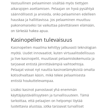
Vastuullinen pelaaminen sisältää myös tiettyjen
aikarajojen asettamisen. Pelaajan on hyvä pysähtyä
säännöllisesti ja arvioida, onko pelaaminen edelleen
hauskaa ja hallittavissa. Jos pelaaminen muuttuu
pakonomaiseksi tai vaikuttaa päivittäiseen elämään,
on tärkeää hakea apua.
Kasinopelien tulevaisuus
Kasinopelien maailma kehittyy jatkuvasti teknologian
myötä. Uudet innovaatiot, kuten virtuaalitodellisuus
ja live-kasinopelit, muuttavat pelaamiskokemusta ja
tarjoavat entistä jännittävämpiä vaihtoehtoja.
Pelaajat voivat nyt nauttia kasinoelämyksistä omalta
kotisohvaltaan käsin, mikä tekee pelaamisesta
entistä houkuttelevampaa.
Lisäksi kasinot panostavat yhä enemmän
käyttäjäystävällisyyteen ja turvallisuuteen. Tämä
tarkoittaa, että pelaajien on helpompi löytää
luotettavia alustoja, jotka tarjoavat turvalliset