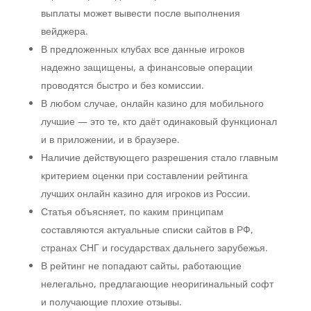
выплаты может вывести после выполнения
вейджера.
В предложенных клубах все данные игроков
надежно защищены, а финансовые операции
проводятся быстро и без комиссии.
В любом случае, онлайн казино для мобильного
лучшие — это те, кто даёт одинаковый функционал
и в приложении, и в браузере.
Наличие действующего разрешения стало главным
критерием оценки при составлении рейтинга
лучших онлайн казино для игроков из России.
Статья объясняет, по каким принципам
составляются актуальные списки сайтов в РФ,
странах СНГ и государствах дальнего зарубежья.
В рейтинг не попадают сайты, работающие
нелегально, предлагающие неоригинальный софт
и получающие плохие отзывы.