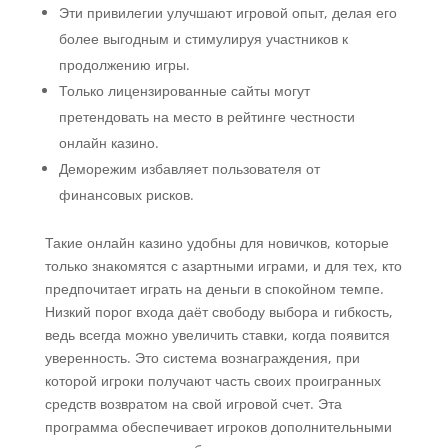
Эти привилегии улучшают игровой опыт, делая его
более выгодным и стимулируя участников к
продолжению игры.
Только лицензированные сайты могут
претендовать на место в рейтинге честности
онлайн казино.
Деморежим избавляет пользователя от
финансовых рисков.
Такие онлайн казино удобны для новичков, которые
только знакомятся с азартными играми, и для тех, кто
предпочитает играть на деньги в спокойном темпе.
Низкий порог входа даёт свободу выбора и гибкость,
ведь всегда можно увеличить ставки, когда появится
уверенность. Это система вознаграждения, при
которой игроки получают часть своих проигранных
средств возвратом на свой игровой счет. Эта
программа обеспечивает игроков дополнительными