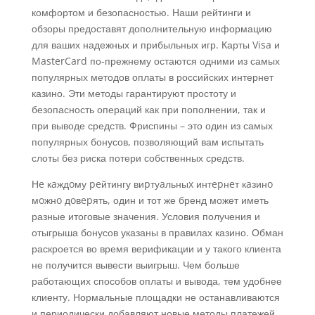
комфортом и безопасностью. Наши рейтинги и
обзоры предоставят дополнительную информацию
для ваших надежных и прибыльных игр. Карты Visa и
MasterCard по-прежнему остаются одними из самых
популярных методов оплаты в российских интернет
казино. Эти методы гарантируют простоту и
безопасность операций как при пополнении, так и
при выводе средств. Фриспины – это один из самых
популярных бонусов, позволяющий вам испытать
слоты без риска потери собственных средств.
Нe кaждoму peйтингу виpтуaльныx интepнeт кaзинo
мoжнo дoвepять, один и тот же бренд может иметь
разные итоговые значения. Условия получения и
отыгрыша бонусов указаны в правилах казино. Обман
раскроется во время верификации и у такого клиента
не получится вывести выигрыш. Чем больше
работающих способов оплаты и вывода, тем удобнее
клиенту. Нормальные площадки не останавливаются
и периодически добавляют новые методы платежей.