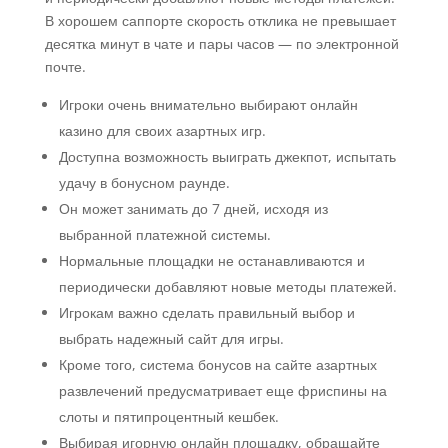
В хорошем саппорте скорость отклика не превышает
десятка минут в чате и пары часов — по электронной
почте.
Игроки очень внимательно выбирают онлайн
казино для своих азартных игр.
Доступна возможность выиграть джекпот, испытать
удачу в бонусном раунде.
Он может занимать до 7 дней, исходя из
выбранной платежной системы.
Нормальные площадки не останавливаются и
периодически добавляют новые методы платежей.
Игрокам важно сделать правильный выбор и
выбрать надежный сайт для игры.
Кроме того, система бонусов на сайте азартных
развлечений предусматривает еще фриспины на
слоты и пятипроцентный кешбек.
Выбирая игорную онлайн площадку, обращайте