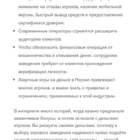
внимание на отзывы игроков, наличие мобильной
версии, быстрый вывод средств и предоставление
сертификата доверия.
Современные операторы стремятся расширить
аудиторию клиентов.
Чтобы обезопасить финансовые операции от
мошенничества и отмывания денег, сотрудники
заведения требуют от клиентов прохождения
верификации личности.
Азартные игры на деньги в России привлекают
многих игроков, и важно знать о правилах и
ограничениях, применяемых к этой индустрии.
В интернете много историй, когда казино предлагали
заманчивые бонусы, а потом исчезали с деньгами
игроков. Вы рискуете своими деньгами, поэтому к
выбору игрового заведения надежного нужно подойти
со всей ответственностью. Live разделы — способ