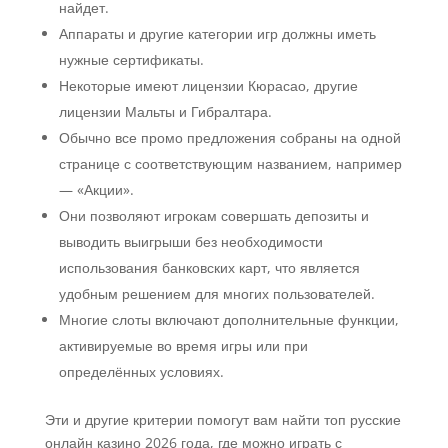
найдет.
Аппараты и другие категории игр должны иметь
нужные сертификаты.
Некоторые имеют лицензии Кюрасао, другие
лицензии Мальты и Гибралтара.
Обычно все промо предложения собраны на одной
странице с соответствующим названием, например
— «Акции».
Они позволяют игрокам совершать депозиты и
выводить выигрыши без необходимости
использования банковских карт, что является
удобным решением для многих пользователей.
Многие слоты включают дополнительные функции,
активируемые во время игры или при
определённых условиях.
Эти и другие критерии помогут вам найти топ русские
онлайн казино 2026 года, где можно играть с