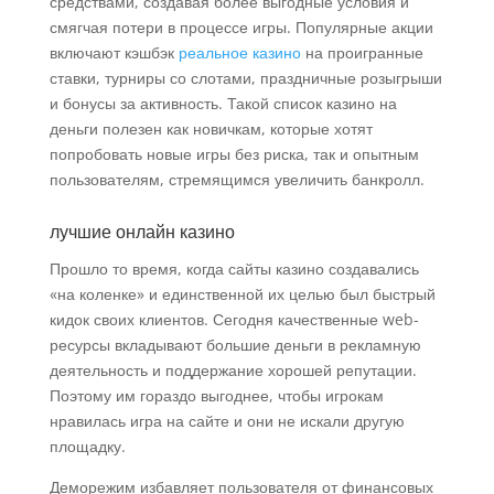
средствами, создавая более выгодные условия и
смягчая потери в процессе игры. Популярные акции
включают кэшбэк
реальное казино
на проигранные
ставки, турниры со слотами, праздничные розыгрыши
и бонусы за активность. Такой список казино на
деньги полезен как новичкам, которые хотят
попробовать новые игры без риска, так и опытным
пользователям, стремящимся увеличить банкролл.
лучшие онлайн казино
Прошло то время, когда сайты казино создавались
«на коленке» и единственной их целью был быстрый
кидок своих клиентов. Сегодня качественные web-
ресурсы вкладывают большие деньги в рекламную
деятельность и поддержание хорошей репутации.
Поэтому им гораздо выгоднее, чтобы игрокам
нравилась игра на сайте и они не искали другую
площадку.
Деморежим избавляет пользователя от финансовых