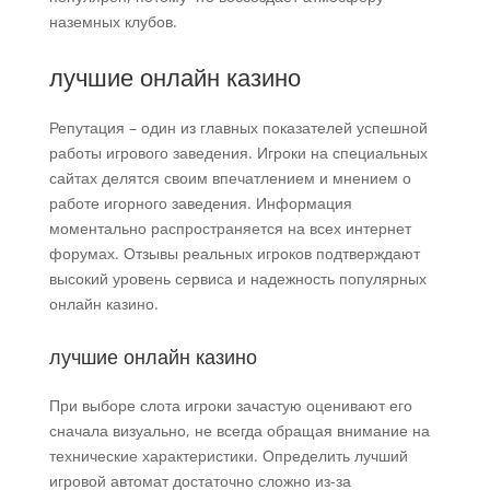
наземных клубов.
лучшие онлайн казино
Репутация – один из главных показателей успешной
работы игрового заведения. Игроки на специальных
сайтах делятся своим впечатлением и мнением о
работе игорного заведения. Информация
моментально распространяется на всех интернет
форумах. Отзывы реальных игроков подтверждают
высокий уровень сервиса и надежность популярных
онлайн казино.
лучшие онлайн казино
При выборе слота игроки зачастую оценивают его
сначала визуально, не всегда обращая внимание на
технические характеристики. Определить лучший
игровой автомат достаточно сложно из-за