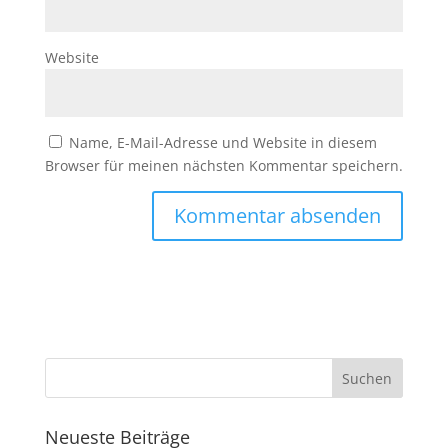
Website
Name, E-Mail-Adresse und Website in diesem
Browser für meinen nächsten Kommentar speichern.
Neueste Beiträge