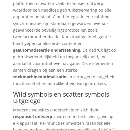
platformen omvatten vaak responsief ontwerp,
waardoor een naadloze gebruikerservaring op alle
apparaten ontstaat. Cloud-integratie en real-time
synchronisatie zijn standaard geworden, evenals
geavanceerde beveiligingsprotocollen zoals
tweefactorauthenticatie. Kunstmatige intelligentie
biedt gepersonaliseerde content en
geautomatiseerde ondersteuning
. De nadruk ligt op
gebruiksvriendelijkheid en toegankelijkheid, met
aandacht voor intuïtieve navigatie. Deze elementen
samen dragen bij aan een sterke
zoekmachineoptimalisatie
en verhogen de algehele
functionaliteit en betrokkenheid van gebruikers.
Wild symbols en scatter symbols
uitgelegd
Moderne websites onderscheiden zich door
responsief ontwerp
voor een perfecte weergave op
elk apparaat. Kernfuncties omvatten razendsnelle
laadsnelheden, uitgebreide toegankelijkheid (WCAG)