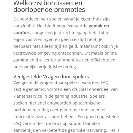
Welkomstbonussen en
doorlopende promoties
De voordelen van spelen vanaf je eigen huis zijn
aanzienlijk. Het biedt ongeëvenaarde
gemak en
comfort
, aangezien je direct toegang hebt tot je
eigen voorzieningen en geen reistijd hebt. Je
bespaart niet alleen tijd en geld, maar kunt ook in je
vertrouwde omgeving ontspannen. Dit maakt online
gaming en thuisentertainment tot een efficiënte en
persoonlijke vrijetijdsbesteding.
Veelgestelde Vragen door Spelers
Veelgestelde vragen door spelers, vaak een FAQ-
sectie genoemd, vormen een cruciaal onderdeel van
klantenservice in de gamingindustrie. Spelers
zoeken hier snel antwoorden op technische
problemen, uitleg over game-mechanismen of
informatie over accountbeheer. Een goed opgestelde
FAQ vermindert de druk op supportkanalen
aanzienlijk en verbetert de gebruikerservaring. Het is