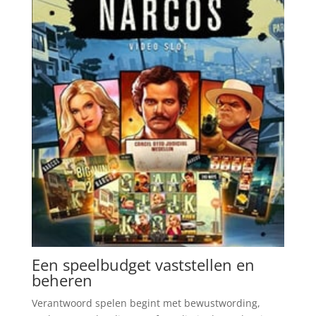
Een speelbudget vaststellen en
beheren
Verantwoord spelen begint met bewustwording,