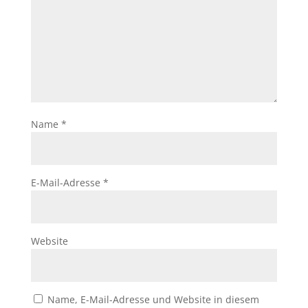
Name
*
E-Mail-Adresse
*
Website
Name, E-Mail-Adresse und Website in diesem