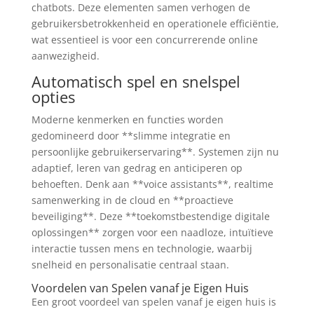
chatbots. Deze elementen samen verhogen de
gebruikersbetrokkenheid en operationele efficiëntie,
wat essentieel is voor een concurrerende online
aanwezigheid.
Automatisch spel en snelspel
opties
Moderne kenmerken en functies worden
gedomineerd door **slimme integratie en
persoonlijke gebruikerservaring**. Systemen zijn nu
adaptief, leren van gedrag en anticiperen op
behoeften. Denk aan **voice assistants**, realtime
samenwerking in de cloud en **proactieve
beveiliging**. Deze **toekomstbestendige digitale
oplossingen** zorgen voor een naadloze, intuïtieve
interactie tussen mens en technologie, waarbij
snelheid en personalisatie centraal staan.
Voordelen van Spelen vanaf je Eigen Huis
Een groot voordeel van spelen vanaf je eigen huis is