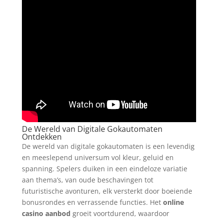
De Wereld van Digitale Gokautomaten
Ontdekken
De wereld van digitale gokautomaten is een levendig
en meeslepend universum vol kleur, geluid en
spanning. Spelers duiken in een eindeloze variatie
aan thema’s, van oude beschavingen tot
futuristische avonturen, elk versterkt door boeiende
bonusrondes en verrassende functies. Het
online
casino aanbod
groeit voortdurend, waardoor