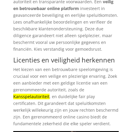
autoriteit en transparante voorwaarden. Een
veilig
en betrouwbaar online platform
investeert in
geavanceerde beveiliging en eerlijke speluitkomsten.
Lees onafhankelijke beoordelingen en verifieer de
beschikbare klantenondersteuning. Deze due
diligence garandeert niet alleen spelplezier, maar
beschermt vooral uw persoonlijke gegevens en
financiën. Kies verstandig voor gemoedsrust.
Licenties en veiligheid herkennen
Het kiezen van een betrouwbare speelomgeving is
cruciaal voor een veilige en plezierige ervaring. Zoek
een aanbieder met een geldige licentie van een
gerenommeerde autoriteit, zoals de
Kansspelautoriteit
, en duidelijke fair play
certificaten. Dit garandeert dat speluitkomsten
werkelijk willekeurig zijn en jouw rechten beschermd
zijn. Een gerenommeerd online casino biedt de
fundamentele zekerheid die elke speler verdient.