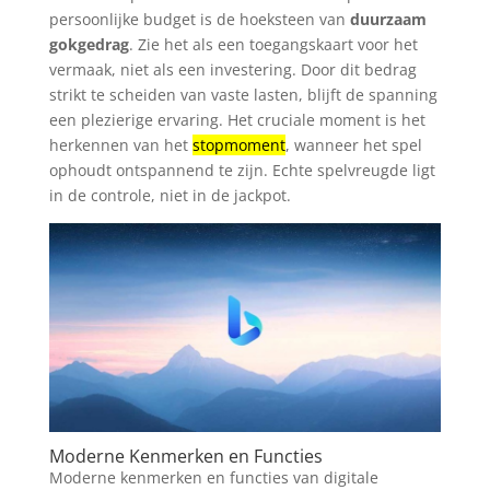
persoonlijke budget is de hoeksteen van
duurzaam
gokgedrag
. Zie het als een toegangskaart voor het
vermaak, niet als een investering. Door dit bedrag
strikt te scheiden van vaste lasten, blijft de spanning
een plezierige ervaring. Het cruciale moment is het
herkennen van het
stopmoment
, wanneer het spel
ophoudt ontspannend te zijn. Echte spelvreugde ligt
in de controle, niet in de jackpot.
Moderne Kenmerken en Functies
Moderne kenmerken en functies van digitale