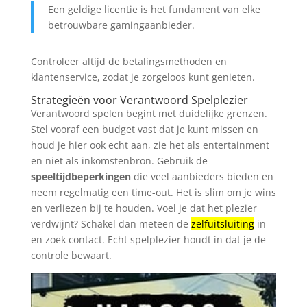
Een geldige licentie is het fundament van elke
betrouwbare gamingaanbieder.
Controleer altijd de betalingsmethoden en
klantenservice, zodat je zorgeloos kunt genieten.
Strategieën voor Verantwoord Spelplezier
Verantwoord spelen begint met duidelijke grenzen.
Stel vooraf een budget vast dat je kunt missen en
houd je hier ook echt aan, zie het als entertainment
en niet als inkomstenbron. Gebruik de
speeltijdbeperkingen
die veel aanbieders bieden en
neem regelmatig een time-out. Het is slim om je wins
en verliezen bij te houden. Voel je dat het plezier
verdwijnt? Schakel dan meteen de
zelfuitsluiting
in
en zoek contact. Echt spelplezier houdt in dat je de
controle bewaart.