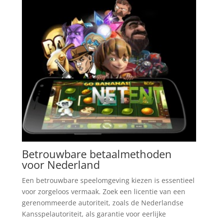
Betrouwbare betaalmethoden
voor Nederland
Een betrouwbare speelomgeving kiezen is essentieel
voor zorgeloos vermaak. Zoek een licentie van een
gerenommeerde autoriteit, zoals de Nederlandse
Kansspelautoriteit, als garantie voor eerlijke