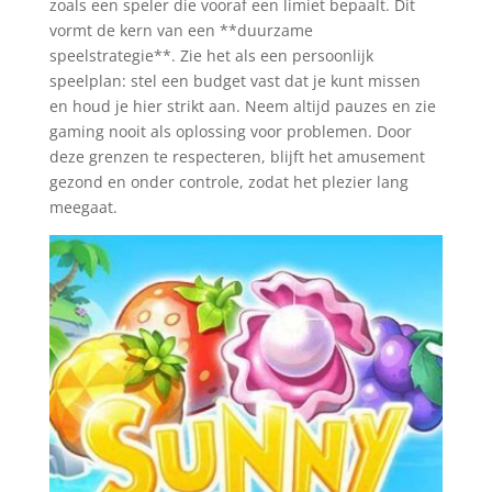
zoals een speler die vooraf een limiet bepaalt. Dit
vormt de kern van een **duurzame
speelstrategie**. Zie het als een persoonlijk
speelplan: stel een budget vast dat je kunt missen
en houd je hier strikt aan. Neem altijd pauzes en zie
gaming nooit als oplossing voor problemen. Door
deze grenzen te respecteren, blijft het amusement
gezond en onder controle, zodat het plezier lang
meegaat.