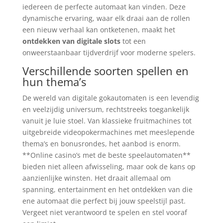
iedereen de perfecte automaat kan vinden. Deze
dynamische ervaring, waar elk draai aan de rollen
een nieuw verhaal kan ontketenen, maakt het
ontdekken van digitale slots
tot een
onweerstaanbaar tijdverdrijf voor moderne spelers.
Verschillende soorten spellen en
hun thema’s
De wereld van digitale gokautomaten is een levendig
en veelzijdig universum, rechtstreeks toegankelijk
vanuit je luie stoel. Van klassieke fruitmachines tot
uitgebreide videopokermachines met meeslepende
thema’s en bonusrondes, het aanbod is enorm.
**Online casino’s met de beste speelautomaten**
bieden niet alleen afwisseling, maar ook de kans op
aanzienlijke winsten. Het draait allemaal om
spanning, entertainment en het ontdekken van die
ene automaat die perfect bij jouw speelstijl past.
Vergeet niet verantwoord te spelen en stel vooraf