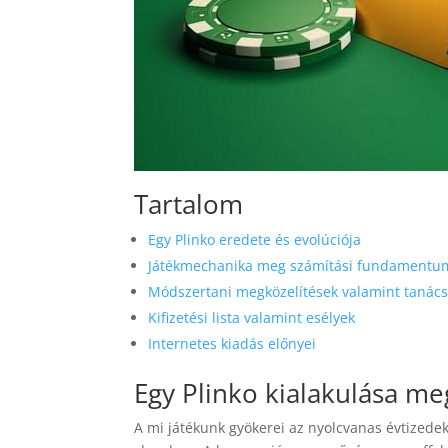
Tartalom
Egy Plinko eredete és evolúciója
Játékmechanika meg számítási fundamentu
Módszertani megközelítések valamint tanác
Kifizetési lista valamint esélyek
Internetes kiadás előnyei
Egy Plinko kialakulása me
A mi játékunk gyökerei az nyolcvanas évtizedek