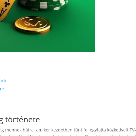
mok
sok
g története
ig mennek hátra, amikor kezdetben tűnt fel egyfajta közkedvelt TV