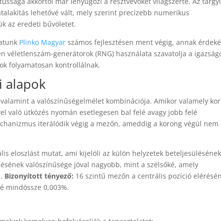
ssága akkortól már lenyűgözi a résztvevőket világszerte. Az tárgy
talakítás lehetővé vált, mely szerint precízebb numerikus
k az eredeti bűvöletet.
zatunk
Plinko Magyar
számos fejlesztésen ment végig, annak érdek
en véletlenszám-generátorok (RNG) használata szavatolja a igazság
ok folyamatosan kontrollálnak.
i alapok
valamint a valószínűségelmélet kombinációja. Amikor valamely ko
el való ütközés nyomán esetlegesen bal felé avagy jobb felé
mechanizmus iterálódik végig a mezőn, ameddig a korong végül nem 
is eloszlást mutat, ami kijelöli az külön helyzetek beteljesüléséne
sének valószínűsége jóval nagyobb, mint a szélsőké, amely
n.
Bizonyított tényező:
16 szintű mezőn a centrális pozíció elérésé
ké mindössze 0,003%.