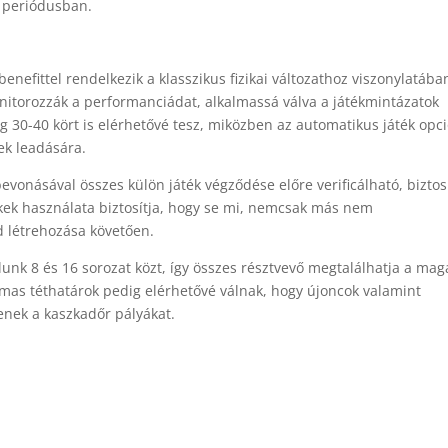
d periódusban.
enefittel rendelkezik a klasszikus fizikai változathoz viszonylatába
onitorozzák a performanciádat, alkalmassá válva a játékmintázatok
g 30-40 kört is elérhetővé tesz, miközben az automatikus játék opc
ek leadására.
evonásával összes külön játék végződése előre verificálható, biztos
tékek használata biztosítja, hogy se mi, nemcsak más nem
d létrehozása követően.
nk 8 és 16 sorozat közt, így összes résztvevő megtalálhatja a mag
mas téthatárok pedig elérhetővé válnak, hogy újoncok valamint
enek a kaszkadőr pályákat.