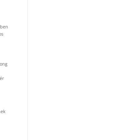
i
ében
os
rong
ér
k
nek