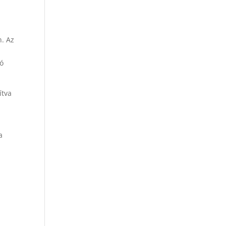
n. Az
ió
ítva
a