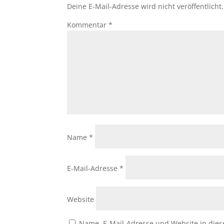
Deine E-Mail-Adresse wird nicht veröffentlicht.
Kommentar
*
Name
*
E-Mail-Adresse
*
Website
Name, E-Mail-Adresse und Website in die