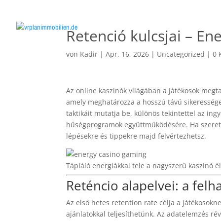
Retenció kulcsjai – En
von
Kadir
|
Apr. 16, 2026
|
Uncategorized
|
0 
Az online kaszinók világában a játékosok megt
amely meghatározza a hosszú távú sikerességet
taktikáit mutatja be, különös tekintettel az in
hűségprogramok együttműködésére. Ha szeretné
lépésekre és tippekre majd felvértezhetsz.
Tápláló energiákkal tele a nagyszerű kaszinó 
Reténcio alapelvei: a fel
Az első hetes retention rate célja a játékosokn
ajánlatokkal teljesíthetünk. Az adatelemzés ré