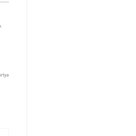
k
ártya