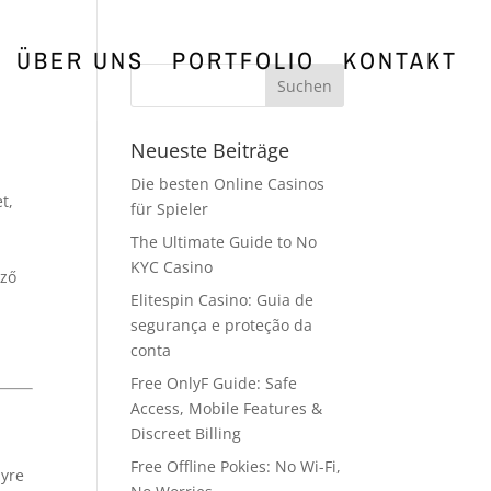
ÜBER UNS
PORTFOLIO
KONTAKT
Neueste Beiträge
Die besten Online Casinos
t,
für Spieler
The Ultimate Guide to No
KYC Casino
ező
Elitespin Casino: Guia de
segurança e proteção da
conta
Free OnlyF Guide: Safe
Access, Mobile Features &
Discreet Billing
Free Offline Pokies: No Wi-Fi,
lyre