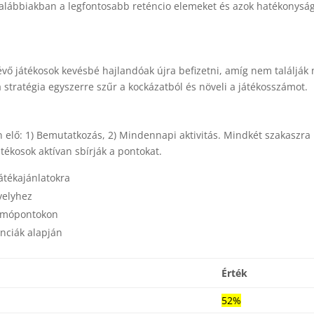
z alábbiakban a legfontosabb reténcio elemeket és azok hatékonysá
vő játékosok kevésbé hajlandóak újra befizetni, amíg nem találják
stratégia egyszerre szűr a kockázatból és növeli a játékosszámot.
ön elő: 1) Bemutatkozás, 2) Mindennapi aktivitás. Mindkét szakaszra
átékosok aktívan sbírják a pontokat.
átékajánlatokra
velyhez
somópontokon
enciák alapján
Érték
52%