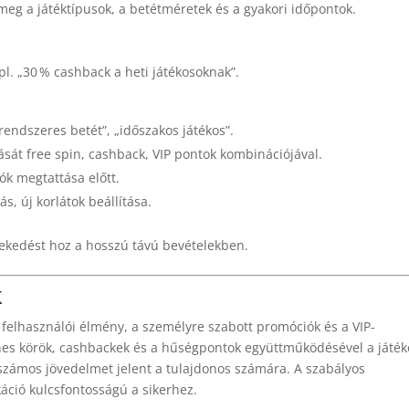
meg a játéktípusok, a betétméretek és a gyakori időpontok.
l. „30 % cashback a heti játékosoknak”.
rendszeres betét”, „időszakos játékos”.
át free spin, cashback, VIP pontok kombinációjával.
ók megtattása előtt.
s, új korlátok beállítása.
övekedést hoz a hosszú távú bevételekben.
k
 felhasználói élmény, a személyre szabott promóciók és a VIP-
enes körök, cashbackek és a hűségpontok együttműködésével a játé
számos jövedelmet jelent a tulajdonos számára. A szabályos
ció kulcsfontosságú a sikerhez.