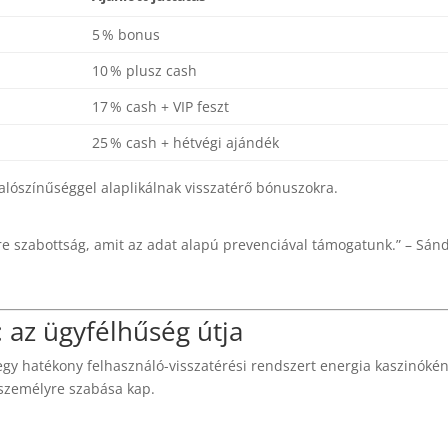
5 % bonus
10 % plusz cash
17 % cash + VIP feszt
25 % cash + hétvégi ajándék
alószínűséggel alaplikálnak visszatérő bónuszokra.
re szabottság, amit az adat alapú prevenciával támogatunk.” – Sán
: az ügyfélhűség útja
egy hatékony felhasználó-visszatérési rendszert energia kaszinókén
 személyre szabása kap.