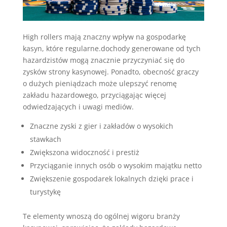
High rollers mają znaczny wpływ na gospodarkę
kasyn, które regularne.dochody generowane od tych
hazardzistów mogą znacznie przyczyniać się do
zysków strony kasynowej. Ponadto, obecność graczy
o dużych pieniądzach może ulepszyć renomę
zakładu hazardowego, przyciągając więcej
odwiedzających i uwagi mediów.
Znaczne zyski z gier i zakładów o wysokich
stawkach
Zwiększona widoczność i prestiż
Przyciąganie innych osób o wysokim majątku netto
Zwiększenie gospodarek lokalnych dzięki prace i
turystykę
Te elementy wnoszą do ogólnej wigoru branży