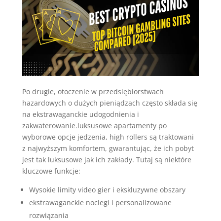
Po drugie, otoczenie w przedsiębiorstwach
hazardowych o dużych pieniądzach często składa się
na ekstrawaganckie udogodnienia i
zakwaterowanie.luksusowe apartamenty po
wyborowe opcje jedzenia, high rollers są traktowani
z najwyższym komfortem, gwarantując, że ich pobyt
jest tak luksusowe jak ich zakłady. Tutaj są niektóre
kluczowe funkcje:
Wysokie limity video gier i ekskluzywne obszary
ekstrawaganckie noclegi i personalizowane
rozwiązania