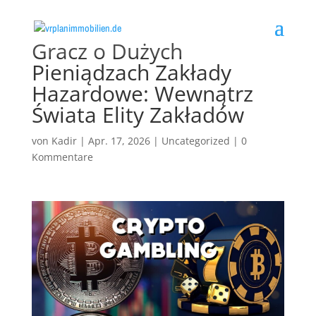
Gracz o Dużych
Pieniądzach Zakłady
Hazardowe: Wewnątrz
Świata Elity Zakładów
von
Kadir
|
Apr. 17, 2026
|
Uncategorized
|
0
Kommentare