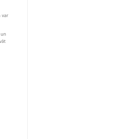
n var
i un
vāt