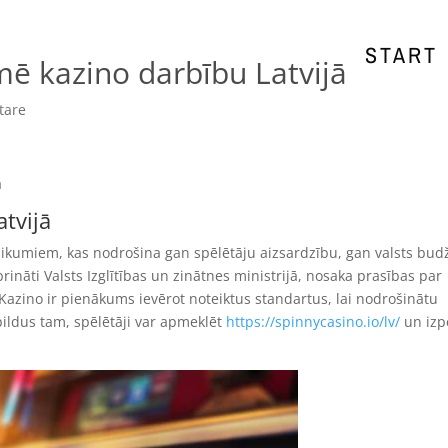
START
ē kazino darbību Latvijā
tare
ā
tvijā
m likumiem, kas nodrošina gan spēlētāju aizsardzību, gan valsts bud
rināti Valsts Izglītības un zinātnes ministrijā, nosaka prasības par
 Kazino ir pienākums ievērot noteiktus standartus, lai nodrošinātu
pildus tam, spēlētāji var apmeklēt
https://spinnycasino.io/lv/
un izp