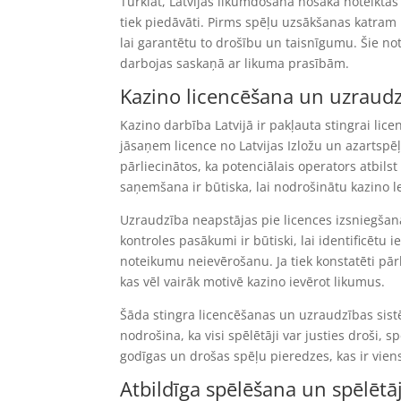
Turklāt, Latvijas likumdošana nosaka noteiktas
tiek piedāvāti. Pirms spēļu uzsākšanas katram ka
lai garantētu to drošību un taisnīgumu. Šie not
darbojas saskaņā ar likuma prasībām.
Kazino licencēšana un uzraud
Kazino darbība Latvijā ir pakļauta stingrai li
jāsaņem licence no Latvijas Izložu un azartspēļ
pārliecinātos, ka potenciālais operators atbil
saņemšana ir būtiska, lai nodrošinātu kazino 
Uzraudzība neapstājas pie licences izsniegšan
kontroles pasākumi ir būtiski, lai identificē
noteikumu neievērošanu. Ja tiek konstatēti pārk
kas vēl vairāk motivē kazino ievērot likumus.
Šāda stingra licencēšanas un uzraudzības sistēm
nodrošina, ka visi spēlētāji var justies droši, 
godīgas un drošas spēļu pieredzes, kas ir vie
Atbildīga spēlēšana un spēlētā