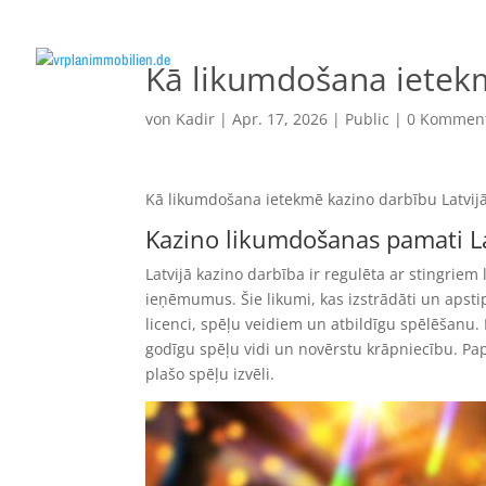
Kā likumdošana ietekm
von
Kadir
|
Apr. 17, 2026
|
Public
|
0 Kommen
Kā likumdošana ietekmē kazino darbību Latvij
Kazino likumdošanas pamati La
Latvijā kazino darbība ir regulēta ar stingrie
ieņēmumus. Šie likumi, kas izstrādāti un apstip
licenci, spēļu veidiem un atbildīgu spēlēšanu.
godīgu spēļu vidi un novērstu krāpniecību. Pa
plašo spēļu izvēli.