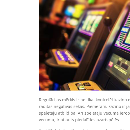
Regulācijas mērķis ir ne tikai kontrolēt kazino
radītās negatīvās sekas. Piemēram, kazino ir jā
spēlētāju atbildība. Arī spēlētāju vecuma iero
vecumu, ir atļauts piedalīties azartspēlēs.