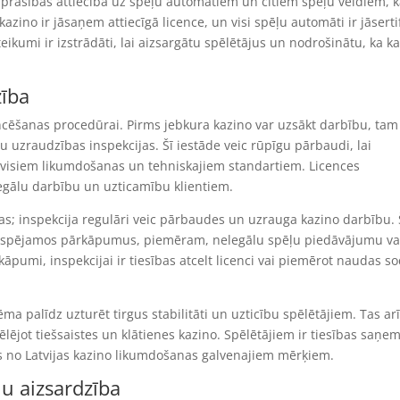
 prasības attiecībā uz spēļu automātiem un citiem spēļu veidiem, 
zino ir jāsaņem attiecīgā licence, un visi spēļu automāti ir jāsertif
eikumi ir izstrādāti, lai aizsargātu spēlētājus un nodrošinātu, ka k
zība
cencēšanas procedūrai. Pirms jebkura kazino var uzsākt darbību, tam
u uzraudzības inspekcijas. Šī iestāde veic rūpīgu pārbaudi, lai
st visiem likumdošanas un tehniskajiem standartiem. Licences
legālu darbību un uzticamību klientiem.
as; inspekcija regulāri veic pārbaudes un uzrauga kazino darbību. 
tu iespējamos pārkāpumus, piemēram, nelegālu spēļu piedāvājumu va
āpumi, inspekcijai ir tiesības atcelt licenci vai piemērot naudas s
a palīdz uzturēt tirgus stabilitāti un uzticību spēlētājiem. Tas ar
spēlējot tiešsaistes un klātienes kazino. Spēlētājiem ir tiesības saņe
ns no Latvijas kazino likumdošanas galvenajiem mērķiem.
ju aizsardzība