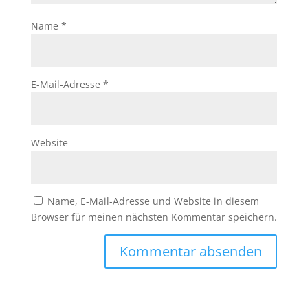
Name
*
E-Mail-Adresse
*
Website
Name, E-Mail-Adresse und Website in diesem
Browser für meinen nächsten Kommentar speichern.