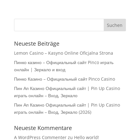
Neueste Beiträge
Lemon Casino – Kasyno Online Oficjalna Strona
Пинко казино – Официальный сайт Pinco играть
онлайн | Зеркало и вход
Пинко Казино – Официальный сайт Pinco Casino
Пин Ап Казино Официальный сайт | Pin Up Casino
играть онлайн – Вход, Зеркало
Пин Ап Казино Официальный сайт | Pin Up Casino
играть онлайн – Вход, Зеркало (2026)
Neueste Kommentare
A WordPress Commenter
zu
Hello world!