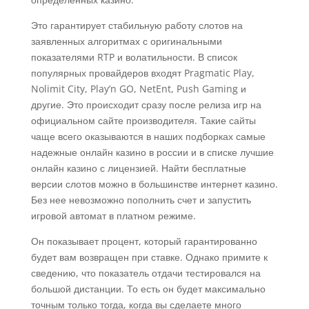
Это гарантирует стабильную работу слотов на
заявленных алгоритмах с оригинальными
показателями RTP и волатильности. В список
популярных провайдеров входят Pragmatic Play,
Nolimit City, Play’n GO, NetEnt, Push Gaming и
другие. Это происходит сразу после релиза игр на
официальном сайте производителя. Такие сайты
чаще всего оказываются в наших подборках самые
надежные онлайн казино в россии и в списке лучшие
онлайн казино с лицензией. Найти бесплатные
версии слотов можно в большинстве интернет казино.
Без нее невозможно пополнить счет и запустить
игровой автомат в платном режиме.
Он показывает процент, который гарантированно
будет вам возвращен при ставке. Однако примите к
сведению, что показатель отдачи тестировался на
большой дистанции. То есть он будет максимально
точным только тогда, когда вы сделаете много