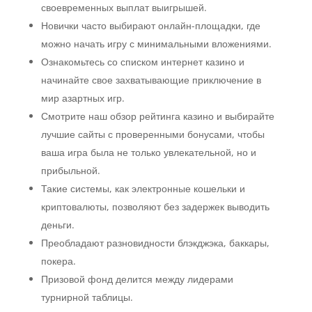
своевременных выплат выигрышей.
Новички часто выбирают онлайн-площадки, где
можно начать игру с минимальными вложениями.
Ознакомьтесь со списком интернет казино и
начинайте свое захватывающие приключение в
мир азартных игр.
Смотрите наш обзор рейтинга казино и выбирайте
лучшие сайты с проверенными бонусами, чтобы
ваша игра была не только увлекательной, но и
прибыльной.
Такие системы, как электронные кошельки и
криптовалюты, позволяют без задержек выводить
деньги.
Преобладают разновидности блэкджэка, баккары,
покера.
Призовой фонд делится между лидерами
турнирной таблицы.