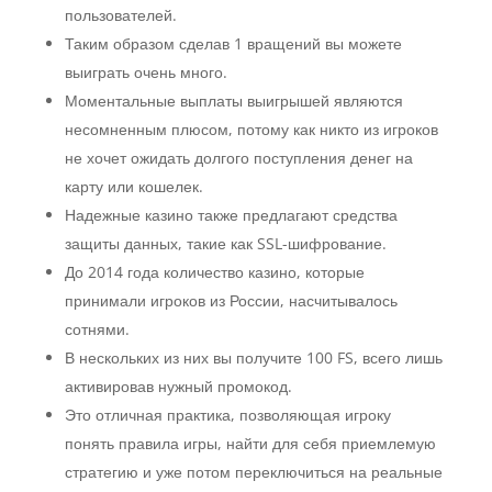
пользователей.
Таким образом сделав 1 вращений вы можете
выиграть очень много.
Моментальные выплаты выигрышей являются
несомненным плюсом, потому как никто из игроков
не хочет ожидать долгого поступления денег на
карту или кошелек.
Надежные казино также предлагают средства
защиты данных, такие как SSL-шифрование.
До 2014 года количество казино, которые
принимали игроков из России, насчитывалось
сотнями.
В нескольких из них вы получите 100 FS, всего лишь
активировав нужный промокод.
Это отличная практика, позволяющая игроку
понять правила игры, найти для себя приемлемую
стратегию и уже потом переключиться на реальные