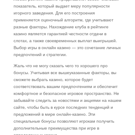
показатель, который выдает меру популярности
игорного заведения. Для его построения
применяется оценочный алгоритм, где учитывают
разные факторы. Нахождение клуба в рейтинге
казино является гарантией честности отдачи в
слотах, а также своевременных выплат выигрышей.
Выбор игры в онлайн казино — это сочетание личных
предпочтений и стратегии.
Жаль что не могу сказать чего то хорошего про
бонусы. Учитывая все вышеуказанные факторы, вы
сможете выбрать казино, которое будет
соответствовать вашим предпочтениям и обеспечит
комфортное и безопасное игровое пространство. Не
забывайте следить за новостями и акциями на нашем
сайте, чтобы быть в курсе последних тенденций и
предложений в мире онлайн-казино. Эти
специальные бонусы позволяют игрокам получить
дополнительные преимущества при игре в
определенных казино.