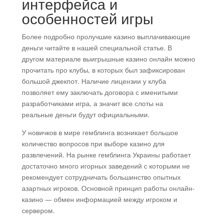
интерфейса и
особенностей игры
Более подробно пролучшие казино выплачивающие
деньги читайте в нашей специальной статье. В
другом материале выигрышные казино онлайн можно
прочитать про клубы, в которых был зафиксирован
большой джекпот. Наличие лицензии у клуба
позволяет ему заключать договора с именитыми
разработчиками игра, а значит все слоты на
реальные деньги будут официальными.
У новичков в мире гемблинга возникает большое
количество вопросов при выборе казино для
развлечений. На рынке гемблинга Украины работает
достаточно много игорных заведений с которыми не
рекомендует сотрудничать большинство опытных
азартных игроков. Основной принцип работы онлайн-
казино — обмен информацией между игроком и
сервером.