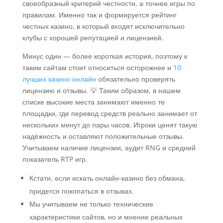
своеобразный критерий честности, а точнее игры по
правилам. Именно так и формируется рейтинг
честных казино, в который входят исключительно
клубы с хорошей репутацией и лицензией.
Минус один — более короткая история, поэтому к
таким сайтам стоит относиться осторожнее и
10
лучших казино онлайн
обязательно проверять
лицензию и отзывы. 💡 Таким образом, в нашем
списке высокие места занимают именно те
площадки, где перевод средств реально занимает от
нескольких минут до пары часов. Игроки ценят такую
надёжность и оставляют положительные отзывы.
Учитываем наличие лицензии, аудит RNG и средний
показатель RTP игр.
Кстати, если искать онлайн-казино без обмана,
придется покопаться в отзывах.
Мы учитываем не только технические
характеристики сайтов, но и мнение реальных