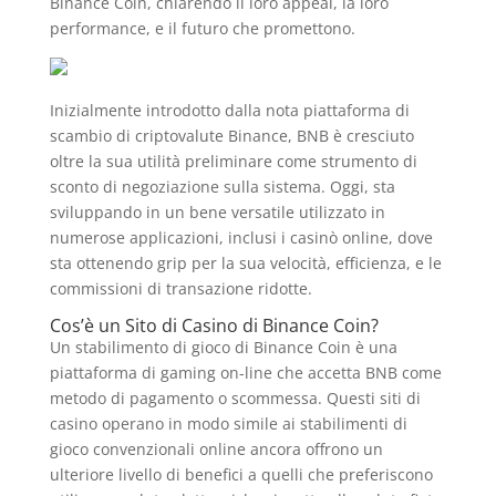
Binance Coin, chiarendo il loro appeal, la loro
performance, e il futuro che promettono.
Inizialmente introdotto dalla nota piattaforma di
scambio di criptovalute Binance, BNB è cresciuto
oltre la sua utilità preliminare come strumento di
sconto di negoziazione sulla sistema. Oggi, sta
sviluppando in un bene versatile utilizzato in
numerose applicazioni, inclusi i casinò online, dove
sta ottenendo grip per la sua velocità, efficienza, e le
commissioni di transazione ridotte.
Cos’è un Sito di Casino di Binance Coin?
Un stabilimento di gioco di Binance Coin è una
piattaforma di gaming on-line che accetta BNB come
metodo di pagamento o scommessa. Questi siti di
casino operano in modo simile ai stabilimenti di
gioco convenzionali online ancora offrono un
ulteriore livello di benefici a quelli che preferiscono