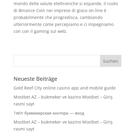
mondo delle valute elettroniche si espande, il ruolo
di Binance Coin nei imprese di gioco on-line è
probabilmente che progredisca, cambiando
ulteriormente come percepiamo e ci impegniamo
con con il gaming sul web.
Neueste Beiträge
Gold Reef City online casino app and mobile guide
Mostbet AZ – bukmeker ve kazino Mostbet – Giriş
rəsmi sayt
1win букмекерская контора — вход
Mostbet AZ – bukmeker ve kazino Mostbet – Giriş
rəsmi sayt