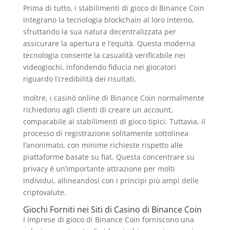
Prima di tutto, i stabilimenti di gioco di Binance Coin
integrano la tecnologia blockchain al loro interno,
sfruttando la sua natura decentralizzata per
assicurare la apertura e l’equità. Questa moderna
tecnologia consente la casualità verificabile nei
videogiochi, infondendo fiducia nei giocatori
riguardo l’credibilità dei risultati.
Inoltre, i casinò online di Binance Coin normalmente
richiedono agli clienti di creare un account,
comparabile ai stabilimenti di gioco tipici. Tuttavia, il
processo di registrazione solitamente sottolinea
l’anonimato, con minime richieste rispetto alle
piattaforme basate su fiat. Questa concentrare su
privacy è un’importante attrazione per molti
individui, allineandosi con i principi più ampi delle
criptovalute.
Giochi Forniti nei Siti di Casino di Binance Coin
I imprese di gioco di Binance Coin forniscono una