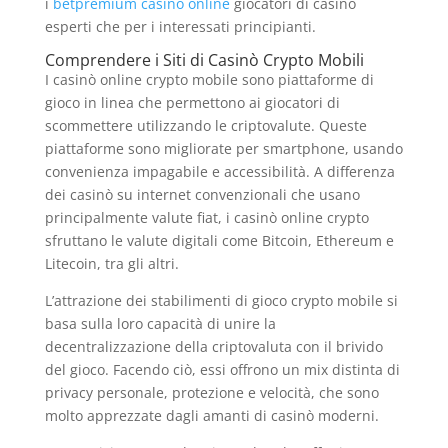
i
betpremium casino online
giocatori di casinò
esperti che per i interessati principianti.
Comprendere i Siti di Casinò Crypto Mobili
I casinò online crypto mobile sono piattaforme di
gioco in linea che permettono ai giocatori di
scommettere utilizzando le criptovalute. Queste
piattaforme sono migliorate per smartphone, usando
convenienza impagabile e accessibilità. A differenza
dei casinò su internet convenzionali che usano
principalmente valute fiat, i casinò online crypto
sfruttano le valute digitali come Bitcoin, Ethereum e
Litecoin, tra gli altri.
L’attrazione dei stabilimenti di gioco crypto mobile si
basa sulla loro capacità di unire la
decentralizzazione della criptovaluta con il brivido
del gioco. Facendo ciò, essi offrono un mix distinta di
privacy personale, protezione e velocità, che sono
molto apprezzate dagli amanti di casinò moderni.