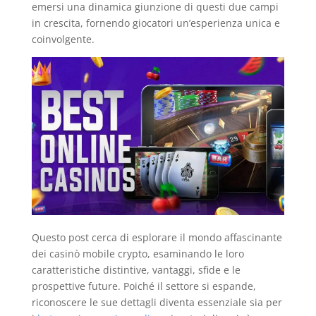
emersi una
dinamica giunzione di questi due campi
in crescita, fornendo giocatori un’esperienza unica e
coinvolgente.
Questo post cerca di esplorare il mondo affascinante
dei casinò mobile crypto, esaminando le loro
caratteristiche distintive, vantaggi, sfide e le
prospettive future. Poiché il settore si espande,
riconoscere le sue dettagli diventa essenziale sia per