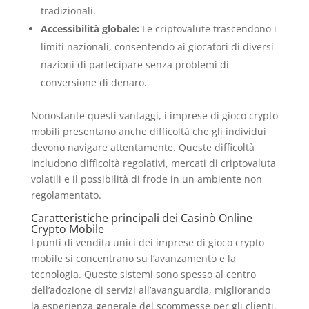
tradizionali.
Accessibilità globale:
Le criptovalute trascendono i
limiti nazionali, consentendo ai giocatori di diversi
nazioni di partecipare senza problemi di
conversione di denaro.
Nonostante questi vantaggi, i imprese di gioco crypto
mobili presentano anche difficoltà che gli individui
devono navigare attentamente. Queste difficoltà
includono difficoltà regolativi, mercati di criptovaluta
volatili e il possibilità di frode in un ambiente non
regolamentato.
Caratteristiche principali dei Casinò Online
Crypto Mobile
I punti di vendita unici dei imprese di gioco crypto
mobile si concentrano su l’avanzamento e la
tecnologia. Queste sistemi sono spesso al centro
dell’adozione di servizi all’avanguardia, migliorando
la esperienza generale del scommesse per gli clienti.