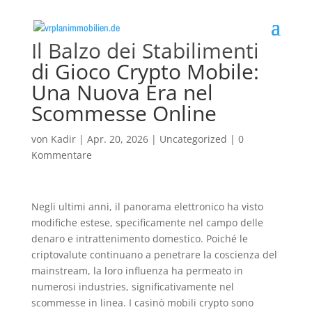
Il Balzo dei Stabilimenti
di Gioco Crypto Mobile:
Una Nuova Era nel
Scommesse Online
von
Kadir
|
Apr. 20, 2026
|
Uncategorized
|
0
Kommentare
Negli ultimi anni, il panorama elettronico ha visto
modifiche estese, specificamente nel campo delle
denaro e intrattenimento domestico. Poiché le
criptovalute continuano a penetrare la coscienza del
mainstream, la loro influenza ha permeato in
numerosi industries, significativamente nel
scommesse in linea. I casinò mobili crypto sono