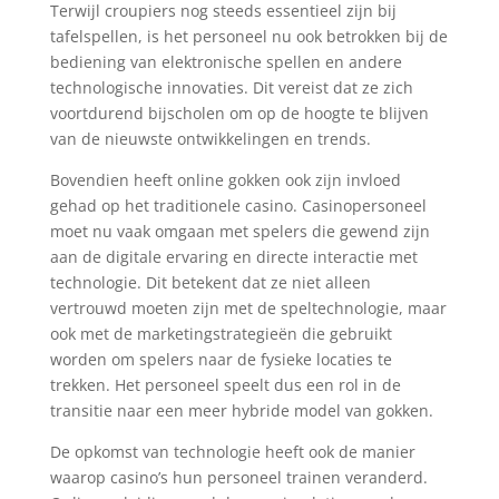
Terwijl croupiers nog steeds essentieel zijn bij
tafelspellen, is het personeel nu ook betrokken bij de
bediening van elektronische spellen en andere
technologische innovaties. Dit vereist dat ze zich
voortdurend bijscholen om op de hoogte te blijven
van de nieuwste ontwikkelingen en trends.
Bovendien heeft online gokken ook zijn invloed
gehad op het traditionele casino. Casinopersoneel
moet nu vaak omgaan met spelers die gewend zijn
aan de digitale ervaring en directe interactie met
technologie. Dit betekent dat ze niet alleen
vertrouwd moeten zijn met de speltechnologie, maar
ook met de marketingstrategieën die gebruikt
worden om spelers naar de fysieke locaties te
trekken. Het personeel speelt dus een rol in de
transitie naar een meer hybride model van gokken.
De opkomst van technologie heeft ook de manier
waarop casino’s hun personeel trainen veranderd.