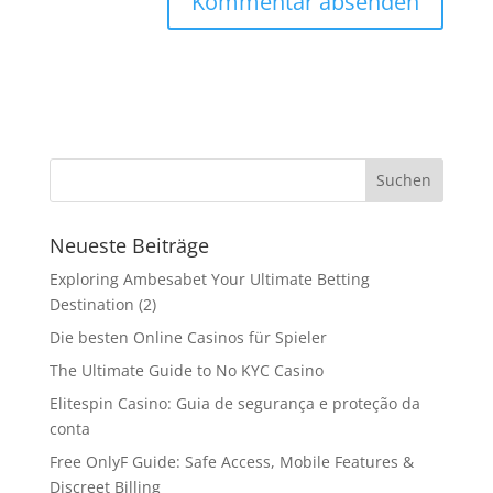
Neueste Beiträge
Exploring Ambesabet Your Ultimate Betting
Destination (2)
Die besten Online Casinos für Spieler
The Ultimate Guide to No KYC Casino
Elitespin Casino: Guia de segurança e proteção da
conta
Free OnlyF Guide: Safe Access, Mobile Features &
Discreet Billing