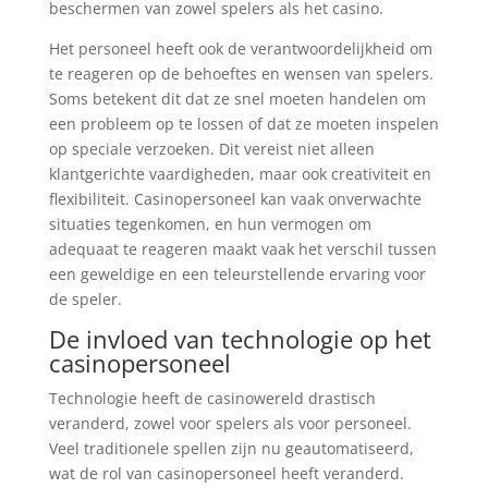
beschermen van zowel spelers als het casino.
Het personeel heeft ook de verantwoordelijkheid om
te reageren op de behoeftes en wensen van spelers.
Soms betekent dit dat ze snel moeten handelen om
een probleem op te lossen of dat ze moeten inspelen
op speciale verzoeken. Dit vereist niet alleen
klantgerichte vaardigheden, maar ook creativiteit en
flexibiliteit. Casinopersoneel kan vaak onverwachte
situaties tegenkomen, en hun vermogen om
adequaat te reageren maakt vaak het verschil tussen
een geweldige en een teleurstellende ervaring voor
de speler.
De invloed van technologie op het
casinopersoneel
Technologie heeft de casinowereld drastisch
veranderd, zowel voor spelers als voor personeel.
Veel traditionele spellen zijn nu geautomatiseerd,
wat de rol van casinopersoneel heeft veranderd.