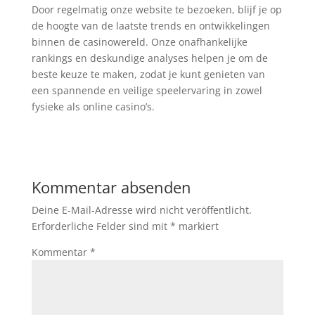
Door regelmatig onze website te bezoeken, blijf je op
de hoogte van de laatste trends en ontwikkelingen
binnen de casinowereld. Onze onafhankelijke
rankings en deskundige analyses helpen je om de
beste keuze te maken, zodat je kunt genieten van
een spannende en veilige speelervaring in zowel
fysieke als online casino’s.
Kommentar absenden
Deine E-Mail-Adresse wird nicht veröffentlicht.
Erforderliche Felder sind mit
*
markiert
Kommentar
*