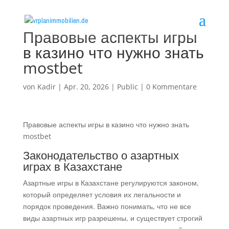
Правовые аспекты игры
в казино что нужно знать
mostbet
von
Kadir
|
Apr. 20, 2026
|
Public
|
0 Kommentare
Правовые аспекты игры в казино что нужно знать
mostbet
Законодательство о азартных
играх в Казахстане
Азартные игры в Казахстане регулируются законом,
который определяет условия их легальности и
порядок проведения. Важно понимать, что не все
виды азартных игр разрешены, и существует строгий