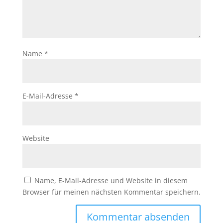
Name
*
E-Mail-Adresse
*
Website
Name, E-Mail-Adresse und Website in diesem
Browser für meinen nächsten Kommentar speichern.