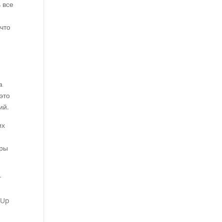
 все
 что
а
это
ий.
их
гры
т
 Up