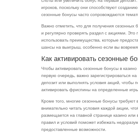
слоты или увеличить бонус на первый депозит
игроков, поскольку они способствуют создани
сезонные бонусы часто сопровождаются темат
Важно отметить, что для получения сезонных 
и регулярно проверять раздел с акциями. Это
использовать преимущества, которые предост
шансы на выигрыш, особенно если вы вовремя 
Как активировать сезонные б
Чтобы активировать сезонные бонусы в казино
первую очередь, важно зарегистрироваться на 
депозит или выполнять условия акций, чтобы п
активировать фриспины на определенные игры
Кроме того, многие сезонные бонусы требуют 
внимательно читать условия каждой акции, чт
размещается на главной странице казино или 
правил и условий поможет избежать недоразу
предоставленные возможности.