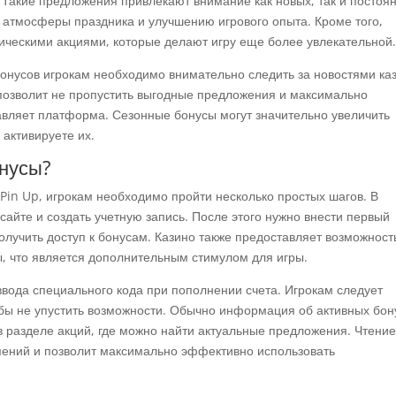
. Такие предложения привлекают внимание как новых, так и постоя
ю атмосферы праздника и улучшению игрового опыта. Кроме того,
ическими акциями, которые делают игру еще более увлекательной
бонусов игрокам необходимо внимательно следить за новостями ка
 позволит не пропустить выгодные предложения и максимально
авляет платформа. Сезонные бонусы могут значительно увеличить
активируете их.
онусы?
 Pin Up, игрокам необходимо пройти несколько простых шагов. В
сайте и создать учетную запись. После этого нужно внести первый
олучить доступ к бонусам. Казино также предоставляет возможност
, что является дополнительным стимулом для игры.
ввода специального кода при пополнении счета. Игрокам следует
обы не упустить возможности. Обычно информация об активных бон
в разделе акций, где можно найти актуальные предложения. Чтени
мений и позволит максимально эффективно использовать