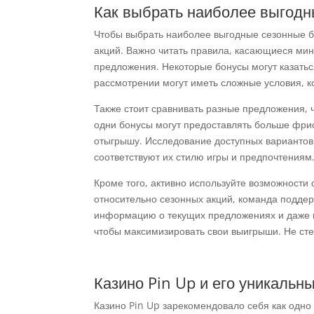
Как выбрать наиболее выгод
Чтобы выбрать наиболее выгодные сезонные бо
акций. Важно читать правила, касающиеся мин
предложения. Некоторые бонусы могут казать
рассмотрении могут иметь сложные условия, к
Также стоит сравнивать разные предложения, 
одни бонусы могут предоставлять больше фрис
отыгрышу. Исследование доступных вариантов
соответствуют их стилю игры и предпочтениям
Кроме того, активно используйте возможности 
относительно сезонных акций, команда поддер
информацию о текущих предложениях и даже п
чтобы максимизировать свои выигрыши. Не ст
Казино Pin Up и его уникаль
Казино Pin Up зарекомендовало себя как одно