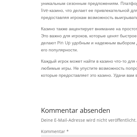
уникальным сезонным предложениям. Платформ
live-казино, что делает ее привлекательной дл
предоставляя игрокам возможность выигрывать
Казино также акцентирует внимание на просто
Это важно для игроков, которые ценят быстрое
делают Pin Up удобным и надежным выбором для
его популярности.
Каждый игрок может найти в казино что-то для
любимые игры. Не упустите возможность попро
которые предоставляет это казино. Удачи вам в
Kommentar absenden
Deine E-Mail-Adresse wird nicht veröffentlicht.
Kommentar
*