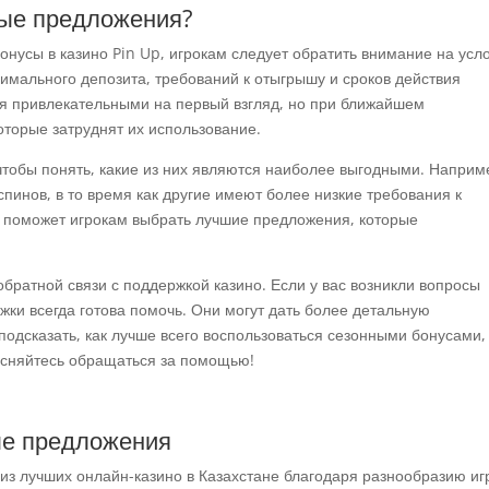
ные предложения?
нусы в казино Pin Up, игрокам следует обратить внимание на усл
имального депозита, требований к отыгрышу и сроков действия
ся привлекательными на первый взгляд, но при ближайшем
оторые затруднят их использование.
чтобы понять, какие из них являются наиболее выгодными. Наприм
пинов, в то время как другие имеют более низкие требования к
 поможет игрокам выбрать лучшие предложения, которые
.
обратной связи с поддержкой казино. Если у вас возникли вопросы
жки всегда готова помочь. Они могут дать более детальную
одсказать, как лучше всего воспользоваться сезонными бонусами,
есняйтесь обращаться за помощью!
ные предложения
 из лучших онлайн-казино в Казахстане благодаря разнообразию иг